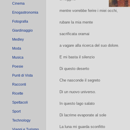
Cinema
mentre vorrebbe ferire i miei occhi,
Enogastronomia
Fotografia
rubare la mia mente
Giardinaggio
sacrificata oramai
Medley
a vagare alla ricerca del suo dolore.
Moda
E mi basta il silenzio
Musica
Poesie
Di questo deserto
Punti di Vista
Che nasconde il segreto
Racconti
Di un nuovo universo.
Ricette
Spettacoli
In questo lago salato
Sport
Di lacrime evaporate al sole
Technology
La luna mi guarda sconfitto
Viaggi e Turismo