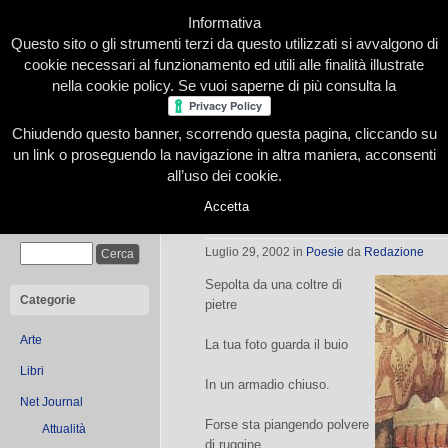
Informativa
Questo sito o gli strumenti terzi da questo utilizzati si avvalgono di
cookie necessari al funzionamento ed utili alle finalità illustrate
nella cookie policy. Se vuoi saperne di più consulta la
Chiudendo questo banner, scorrendo questa pagina, cliccando su
Home
Presentazione
Redazione
Le nostre firme
un link o proseguendo la navigazione in altra maniera, acconsenti
all’uso dei cookie.
Accetta
La tomba
Cerca
Luglio 29, 2002
in
Poesie
da
Redazione
Sepolta da una coltre di
Categorie
pietre
Arte
La tua foto guarda il buio
Libri
In un armadio chiuso.
Net Journal
Forse sta piangendo polvere
Attualità
di ruggine