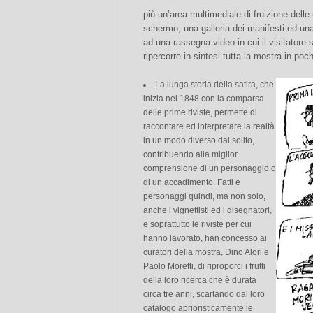
più un’area multimediale di fruizione delle 
schermo, una galleria dei manifesti ed una
ad una rassegna video in cui il visitatore
ripercorre in sintesi tutta la mostra in poch
La lunga storia della satira, che
inizia nel 1848 con la comparsa
delle prime riviste, permette di
raccontare ed interpretare la realtà
in un modo diverso dal solito,
contribuendo alla miglior
comprensione di un personaggio o
di un accadimento. Fatti e
personaggi quindi, ma non solo,
anche i vignettisti ed i disegnatori,
e soprattutto le riviste per cui
hanno lavorato, han concesso ai
curatori della mostra, Dino Alori e
Paolo Moretti, di riproporci i frutti
della loro ricerca che è durata
circa tre anni, scartando dal loro
catalogo aprioristicamente le