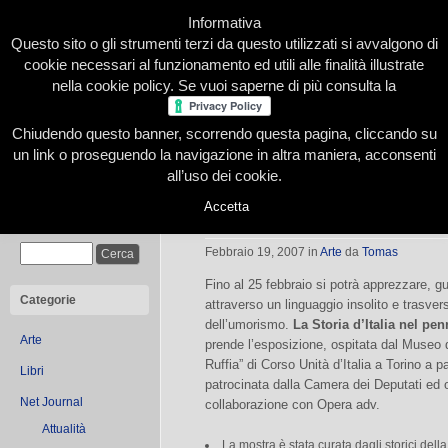
Informativa
Questo sito o gli strumenti terzi da questo utilizzati si avvalgono di
cookie necessari al funzionamento ed utili alle finalità illustrate
nella cookie policy. Se vuoi saperne di più consulta la
Chiudendo questo banner, scorrendo questa pagina, cliccando su
Home
Presentazione
Redazione
Le nostre firme
un link o proseguendo la navigazione in altra maniera, acconsenti
all’uso dei cookie.
Accetta
La storia d’Italia scritta dalla penna
Cerca
Febbraio 19, 2007
in
Arte
da
Tomas
Fino al 25 febbraio si potrà apprezzare, gu
Categorie
attraverso un linguaggio insolito e trasvers
dell’umorismo.
La Storia d’Italia nel pen
Arte
prende l’esposizione, ospitata dal Museo d
Ruffia” di Corso Unità d’Italia a Torino a 
Libri
patrocinata dalla Camera dei Deputati ed 
Net Journal
collaborazione con Opera adv.
Attualità
La mostra è stata curata dagli storici della