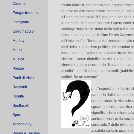
Cinema
Paolo Moretti
, che hanno catalogato e trascr
relative ad altrettante riviste satiriche pubblic
Enogastronomia
Il Pennino, consta di 300 pagine e contiene 
Fotografia
numeri che fanno considerare l’opera come l
catalogazione della storia della satira italian
Giardinaggio
ricordati quello del prof.
Gian Paolo Capretti
Medley
all’Università di Torino, e del senatore a vita
inizi della sua carriera politica del pennino s
Moda
introduzione al volume ed alla mostra definen
sistemi….serve dialetticamente a sminuire il 
Musica
stoccata satirica ricordando “il bivalente cart
Poesie
ascolta’…per di più con tanti ascolti (pubblici 
satirici. Se ne servano”.
Punti di Vista
Racconti
L’esposizione illustra c
partendo dalle stampe dell’
Ricette
ripercorrendo le vicende s
Spettacoli
sguardo ironico, caustico 
vignettisti che mettono alla 
Sport
contraddizioni della socie
Technology
sono solo 2 delle riviste i
assoluta rarità in quanto m
Viaggi e Turismo