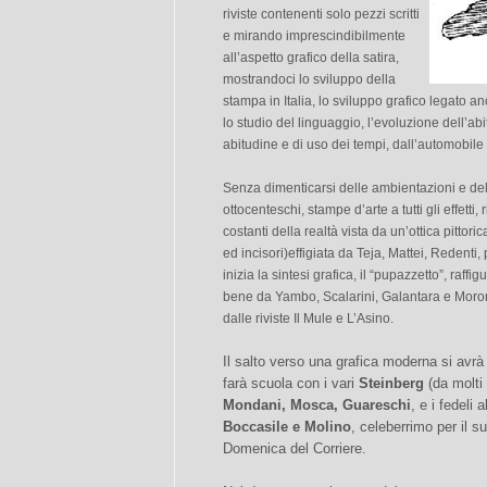
riviste contenenti solo pezzi scritti
e mirando imprescindibilmente
all’aspetto grafico della satira,
mostrandoci lo sviluppo della
stampa in Italia, lo sviluppo grafico legato a
lo studio del linguaggio, l’evoluzione dell’ab
abitudine e di uso dei tempi, dall’automobile 
Senza dimenticarsi delle ambientazioni e dell
ottocenteschi, stampe d’arte a tutti gli effetti,
costanti della realtà vista da un’ottica pittoric
ed incisori)effigiata da Teja, Mattei, Redenti,
inizia la sintesi grafica, il “pupazzetto”, raf
bene da Yambo, Scalarini, Galantara e Moron
dalle riviste Il Mule e L’Asino.
Il salto verso una grafica moderna si avrà 
farà scuola con i vari
Steinberg
(da molti 
Mondani, Mosca, Guareschi
, e i fedeli
Boccasile e Molino
, celeberrimo per il s
Domenica del Corriere.