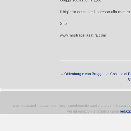
Gruppi scolastici: € 2,00
il biglietto consente l’ingresso alla mostr
Sito
www.mostradellasatira.com
←
Oldenburg e van Bruggen al Castello di Ri
St
www.traspi.net [magazine on line - supplemento quotidiano de Il Traspiratore 
Per informazioni e collaborazioni
redazi