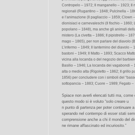
Contropelo – 1972; Il manganello – 1923; Il
regionali (Rugantino – 1848; Pulcinella – 18
e l’animazione (Il pagliaccio – 1859; Clown – 
dionisiaci e carnevaleschi (Il fischio – 1860; 
popolano – 1848), ma anche gli animali della 
mistero (La civetta – 1886; Il pipistrello – 187
mago – 1865), per non parlare del diavolo (
L’infermo – 1849; Il lanternino del diavolo –
bastoni – 1949; Il Matto – 1893; Scacco Matt
vicina alla locanda o del negozio del barbie
Basilio – 1946; La locanda dei vagabondi – 1
alta o medio alta (Rigoletto – 1862; Il grillo
1856) per concludere con i simboli del “basso 
sottopancia – 1883; Cuore – 1989; Fegato –
Spiace non averli elencati tutti ma, come d
questo modo si è voluto “solo creare u
n punto di partenza per poter continuare a
sperando nel contempo di esser stati sempl
comprensione anche a chi il mondo del d
ne rimane affascinato ed incuriosito.”