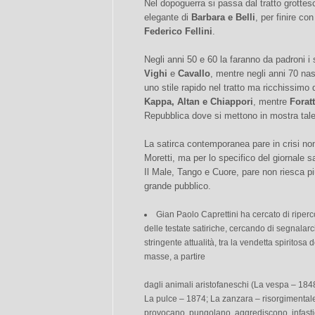
Nel dopoguerra si passa dal tratto grottes
elegante di
Barbara e Belli
, per finire co
Federico Fellini
.
Negli anni 50 e 60 la faranno da padroni i 
Vighi
e
Cavallo
, mentre negli anni 70 nas
uno stile rapido nel tratto ma ricchissimo
Kappa, Altan e Chiappori
, mentre
Foratt
Repubblica dove si mettono in mostra talen
La satirca contemporanea pare in crisi non
Moretti, ma per lo specifico del giornale s
Il Male, Tango e Cuore, pare non riesca pi
grande pubblico.
Gian Paolo Caprettini ha cercato di ripercor
delle testate satiriche, cercando di segnalarci 
stringente attualità, tra la vendetta spiritosa
masse, a partire
dagli animali aristofaneschi (La vespa – 18
La pulce – 1874; La zanzara – risorgimentale e
provocano, pungolano, aggrediscono, infasti