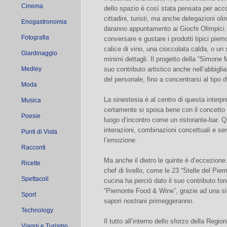
Cinema
dello spazio è così stata pensata per ac
cittadini, turisti, ma anche delegazioni olim
Enogastronomia
daranno appuntamento ai Giochi Olimpici. Il
Fotografia
conversare e gustare i prodotti tipici pie
calice di vino, una cioccolata calda, o un 
Giardinaggio
minimi dettagli. Il progetto della “Simone M
Medley
suo contributo artistico anche nell’abbigli
del personale, fino a concentrarsi al tipo 
Moda
La sinestesia è al centro di questa interpr
Musica
certamente si sposa bene con il concetto d
Poesie
luogo d’incontro come un ristorante-bar. Q
interazioni, combinazioni concettuali e se
Punti di Vista
l’emozione.
Racconti
Ma anche il dietro le quinte è d’eccezione
Ricette
chef di livello, come le 23 “Stelle del Piem
Spettacoli
cucina ha perciò dato il suo contributo fo
“Piemonte Food & Wine”, grazie ad una sint
Sport
sapori nostrani primeggeranno.
Technology
Il tutto all’interno dello sforzo della Regi
Viaggi e Turismo