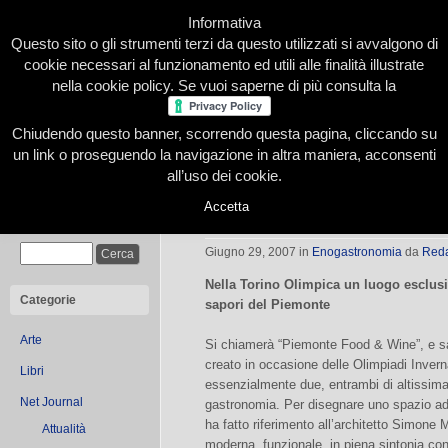
Informativa
Questo sito o gli strumenti terzi da questo utilizzati si avvalgono di
cookie necessari al funzionamento ed utili alle finalità illustrate
nella cookie policy. Se vuoi saperne di più consulta la
Chiudendo questo banner, scorrendo questa pagina, cliccando su
Home
Presentazione
Redazione
Le nostre firme
un link o proseguendo la navigazione in altra maniera, acconsenti
all’uso dei cookie.
Accetta
La gastronomia piemontese si vest
Cerca
Giugno 29, 2007
in
Enogastronomia
da
Red
Nella Torino Olimpica un luogo esclus
Categorie
sapori del Piemonte
Arte
Si chiamerà “Piemonte Food & Wine”, e sar
creato in occasione delle Olimpiadi Inverna
Libri
essenzialmente due, entrambi di altissima p
Net Journal
gastronomia. Per disegnare uno spazio ad
ha fatto riferimento all’architetto Simone M
Attualità
moderna, funzionale, in piena sintonia con