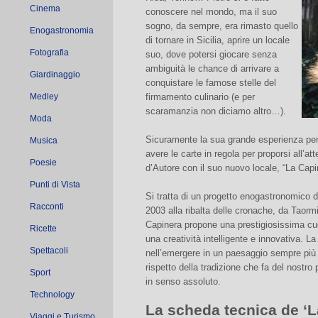
Cinema
conoscere nel mondo, ma il suo
sogno, da sempre, era rimasto quello
Enogastronomia
di tornare in Sicilia, aprire un locale
Fotografia
suo, dove potersi giocare senza
ambiguità le chance di arrivare a
Giardinaggio
conquistare le famose stelle del
Medley
firmamento culinario (e per
scaramanzia non diciamo altro…).
Moda
Sicuramente la sua grande esperienza perm
Musica
avere le carte in regola per proporsi all’at
Poesie
d’Autore con il suo nuovo locale, “La Capi
Punti di Vista
Si tratta di un progetto enogastronomico 
Racconti
2003 alla ribalta delle cronache, da Taormin
Capinera propone una prestigiosissima cuci
Ricette
una creatività intelligente e innovativa. L
Spettacoli
nell’emergere in un paesaggio sempre più 
rispetto della tradizione che fa del nostro
Sport
in senso assoluto.
Technology
La scheda tecnica de ‘L
Viaggi e Turismo