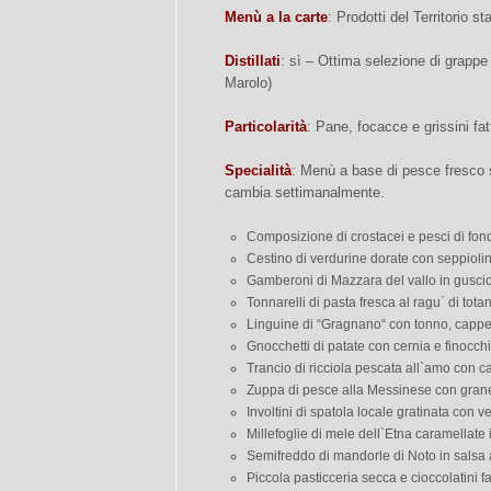
Menù a la carte
: Prodotti del Territorio s
Distillati
: sì – Ottima selezione di grappe 
Marolo)
Particolarità
: Pane, focacce e grissini fatti
Specialità
: Menù a base di pesce fresco 
cambia settimanalmente.
Composizione di crostacei e pesci di fon
Cestino di verdurine dorate con seppiolin
Gamberoni di Mazzara del vallo in guscio 
Tonnarelli di pasta fresca al ragu` di tota
Linguine di “Gragnano“ con tonno, capper
Gnocchetti di patate con cernia e finocch
Trancio di ricciola pescata all`amo con c
Zuppa di pesce alla Messinese con granell
Involtini di spatola locale gratinata con
Millefoglie di mele dell`Etna caramellate 
Semifreddo di mandorle di Noto in salsa 
Piccola pasticceria secca e cioccolatini fa