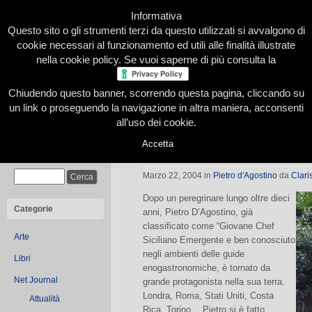
Informativa
Questo sito o gli strumenti terzi da questo utilizzati si avvalgono di
cookie necessari al funzionamento ed utili alle finalità illustrate
nella cookie policy. Se vuoi saperne di più consulta la
Chiudendo questo banner, scorrendo questa pagina, cliccando su
Home
Presentazione
Redazione
Le nostre firme
un link o proseguendo la navigazione in altra maniera, acconsenti
all’uso dei cookie.
Accetta
La Capinera by Pietro D’Agostino
Cerca
Marzo 22, 2004
in
Pietro d'Agostino
da
Clari
Dopo un peregrinare lungo oltre dieci
Categorie
anni, Pietro D’Agostino, già
classificato come “Giovane Chef
Arte
Siciliano Emergente e ben conosciuto
negli ambienti delle guide
Libri
enogastronomiche, è tornato da
Net Journal
grande protagonista nella sua terra.
Londra, Roma, Stati Uniti, Costa
Attualità
Rica, Torino… Pietro si è fatto