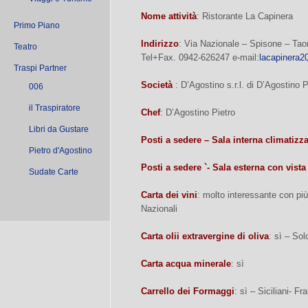
Nome attività
: Ristorante La Capinera
Primo Piano
Indirizzo
: Via Nazionale – Spisone – Ta
Teatro
Tel+Fax. 0942-626247 e-mail:
lacapinera2
Traspi Partner
Società
: D’Agostino s.r.l. di D’Agostino P
006
il Traspiratore
Chef
: D’Agostino Pietro
Libri da Gustare
Posti a sedere – Sala interna climatizza
Pietro d'Agostino
Posti a sedere `- Sala esterna con vist
Sudate Carte
Carta dei vini
: molto interessante con più
Nazionali
Carta olii extravergine di oliva
: sì – Sol
Carta acqua minerale
: sì
Carrello dei Formaggi
: sì – Siciliani- F