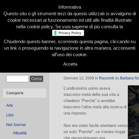
Informativa
Questo sito o gli strumenti terzi da questo utilizzati si avvalgono di
cookie necessari al funzionamento ed utili alle finalità illustrate
nella cookie policy. Se vuoi saperne di più consulta la
Chiudendo questo banner, scorrendo questa pagina, cliccando su
Home
Presentazione
Redazione
Le nostre firme
un link o proseguendo la navigazione in altra maniera, acconsenti
all’uso dei cookie.
Accetta
L’undicesimo uomo
Cerca
Gennaio 12, 2009
in
Racconti
da
Barbara N
L’undicesimo uomo aveva
Categorie
trascorso metà della sua vita a
chiedersi “Perché” e avrebbe
Arte
trascorso l’altra metà alla ricerca di
una risposta.
Libri
Net Journal
Non era stato facile orientarsi verso
un solo “Perché”: ce n’erano troppi
Attualità
che necessitavano una