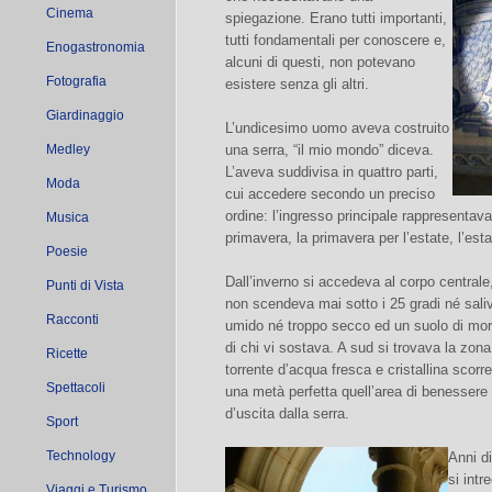
Cinema
spiegazione. Erano tutti importanti,
tutti fondamentali per conoscere e,
Enogastronomia
alcuni di questi, non potevano
Fotografia
esistere senza gli altri.
Giardinaggio
L’undicesimo uomo aveva costruito
Medley
una serra, “il mio mondo” diceva.
L’aveva suddivisa in quattro parti,
Moda
cui accedere secondo un preciso
ordine: l’ingresso principale rappresentava
Musica
primavera, la primavera per l’estate, l’esta
Poesie
Dall’inverno si accedeva al corpo centrale
Punti di Vista
non scendeva mai sotto i 25 gradi né saliva
Racconti
umido né troppo secco ed un suolo di mor
di chi vi sostava. A sud si trovava la zona
Ricette
torrente d’acqua fresca e cristallina scorr
Spettacoli
una metà perfetta quell’area di benessere
d’uscita dalla serra.
Sport
Technology
Anni di
si int
Viaggi e Turismo