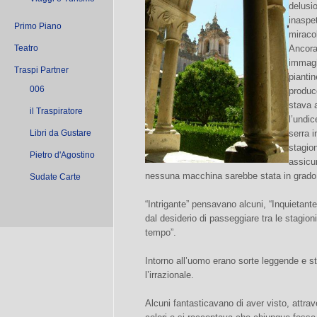
delusi
inaspe
Primo Piano
miraco
Teatro
Ancora
immagi
Traspi Partner
piantin
006
produce
stava a
il Traspiratore
l’undi
Libri da Gustare
serra i
stagio
Pietro d'Agostino
assicu
nessuna macchina sarebbe stata in grado 
Sudate Carte
“Intrigante” pensavano alcuni, “Inquietant
dal desiderio di passeggiare tra le stagion
tempo”.
Intorno all’uomo erano sorte leggende e st
l’irrazionale.
Alcuni fantasticavano di aver visto, attrave