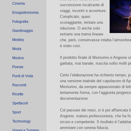
Cinema
successione incalzante di
viaggi, incontri e avventure.
Enogastronomia
Complicato, quasi
Fotografia
scoraggiante, tentare una
riduzione. O anche solo
Giardinaggio
estrarre una trama lineare
Medley
che, però, conservasse intatta l’atmosfe
è stato così.
Moda
Il prodotto finale di Mesturino e Angione 
Musica
garbata, mai banale, riuscita sotto molti pu
Poesie
Certo l’elaborazione ha richiesto tempo, p
Punti di Vista
una versione teatrale del capolavoro di Ap
Racconti
Mesturino, da sempre appassionato di lette
lentamente forma, con l’aggiunta progress
Ricette
documentazione.
Spettacoli
Col passare dei mesi, si è poi affiancata l
Sport
Angione, maturo professionista, che ha forn
Technology
sicuro e competente. Il risultato è l’adat
ammirare con serena fiducia.
Viaggi e Turismo