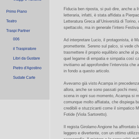
Fiducia ben riposta, si può dire, anche a l
Primo Piano
letteraria, infatti, è stata affidata a Pier
Teatro
Letteratura Greca all’Università di Torino
spettacolo, ma in generale l’intero Festiva
Traspi Partner
006
Ad interpretare Lucio, il protagonista, è
promettente. Sereno sul palco, si vede che 
il Traspiratore
trasmettere il proprio equilibrio anche al 
Libri da Gustare
quel legame di empatia e simpatia così car
invitiamo ad approfondire l’intervista che a
Pietro d'Agostino
in fondo a questo articolo.
Sudate Carte
Avevamo già visto Acampa in precedenza 
allora, anche se sono passati pochi mesi,
scena in ogni suo momento, Acampa si mu
comunque molto affiatata, che dispiega bal
credibili e stuzzicanti come il simpatico 
Fotide (Viola Sartoretto).
Il regista Girolamo Angione ha affrontato 
leggero e divertente, con un ottimo utilizzo