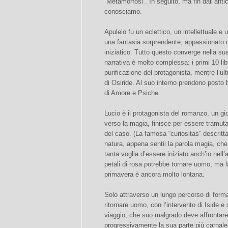
“Metamorfosi”. In seguito, ma fin dall’antic
conosciamo.
Apuleio fu un eclettico, un intellettuale e 
una fantasia sorprendente, appassionato d
iniziatico. Tutto questo converge nella su
narrativa è molto complessa: i primi 10 lib
purificazione del protagonista, mentre l’ul
di Osiride. Al suo interno prendono posto b
di Amore e Psiche.
Lucio è il protagonista del romanzo, un gi
verso la magia, finisce per essere tramuta
del caso. (La famosa “curiositas” descritta
natura, appena sentii la parola magia, c
tanta voglia d’essere iniziato anch’io nell
petali di rosa potrebbe tornare uomo, ma l
primavera è ancora molto lontana.
Solo attraverso un lungo percorso di formaz
ritornare uomo, con l’intervento di Iside e
viaggio, che suo malgrado deve affrontare
progressivamente la sua parte più carnale