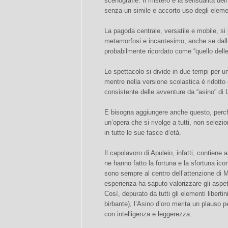
scenografie. Il mistero e la sensualità del
senza un simile e accorto uso degli eleme
La pagoda centrale, versatile e mobile, si p
metamorfosi e incantesimo, anche se dall
probabilmente ricordato come “quello delle 
Lo spettacolo si divide in due tempi per u
mentre nella versione scolastica è ridotto
consistente delle avventure da “asino” di 
E bisogna aggiungere anche questo, perch
un’opera che si rivolge a tutti, non selezi
in tutte le sue fasce d’età.
Il capolavoro di Apuleio, infatti, contiene
ne hanno fatto la fortuna e la sfortuna ico
sono sempre al centro dell’attenzione di 
esperienza ha saputo valorizzare gli aspetti
Così, depurato da tutti gli elementi libert
birbante), l’Asino d’oro merita un plauso p
con intelligenza e leggerezza.