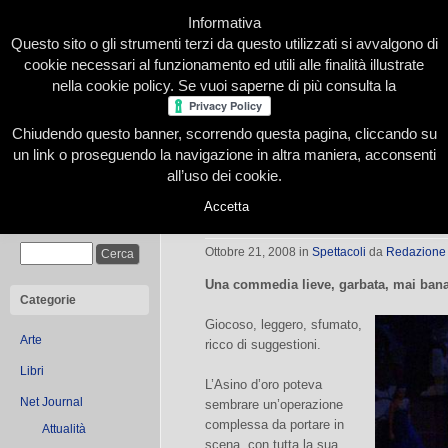
Informativa
Questo sito o gli strumenti terzi da questo utilizzati si avvalgono di
cookie necessari al funzionamento ed utili alle finalità illustrate
nella cookie policy. Se vuoi saperne di più consulta la
Chiudendo questo banner, scorrendo questa pagina, cliccando su
Home
Presentazione
Redazione
Le nostre firme
un link o proseguendo la navigazione in altra maniera, acconsenti
all’uso dei cookie.
Accetta
L’Asino d’oro emoziona all’Erba
Cerca
Ottobre 21, 2008
in
Spettacoli
da
Redazione
Una commedia lieve, garbata, mai banale
Categorie
Giocoso, leggero, sfumato,
Arte
ricco di suggestioni.
Libri
L’Asino d’oro poteva
Net Journal
sembrare un’operazione
complessa da portare in
Attualità
scena, con tutta la sua