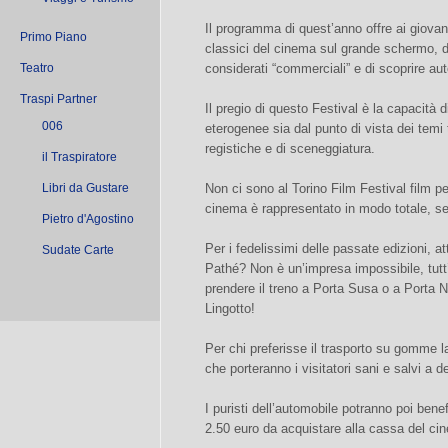
Il programma di quest’anno offre ai giovani
Primo Piano
classici del cinema sul grande schermo, d
Teatro
considerati “commerciali” e di scoprire aut
Traspi Partner
Il pregio di questo Festival è la capacità d
006
eterogenee sia dal punto di vista dei temi t
registiche e di sceneggiatura.
il Traspiratore
Libri da Gustare
Non ci sono al Torino Film Festival film per 
cinema è rappresentato in modo totale, s
Pietro d'Agostino
Per i fedelissimi delle passate edizioni, a
Sudate Carte
Pathé? Non è un’impresa impossibile, tutt’
prendere il treno a Porta Susa o a Porta 
Lingotto!
Per chi preferisse il trasporto su gomme la
che porteranno i visitatori sani e salvi a d
I puristi dell’automobile potranno poi bene
2.50 euro da acquistare alla cassa del ci