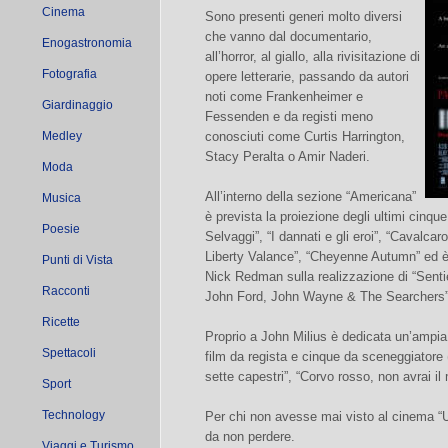
Cinema
Sono presenti generi molto diversi
che vanno dal documentario,
Enogastronomia
all’horror, al giallo, alla rivisitazione di
Fotografia
opere letterarie, passando da autori
noti come Frankenheimer e
Giardinaggio
Fessenden e da registi meno
Medley
conosciuti come Curtis Harrington,
Stacy Peralta o Amir Naderi.
Moda
All’interno della sezione “Americana”
Musica
è prevista la proiezione degli ultimi cinqu
Poesie
Selvaggi”, “I dannati e gli eroi”, “Cavalc
Liberty Valance”, “Cheyenne Autumn” ed 
Punti di Vista
Nick Redman sulla realizzazione di “Sentier
Racconti
John Ford, John Wayne & The Searchers”
Ricette
Proprio a John Milius è dedicata un’ampia 
Spettacoli
film da regista e cinque da sceneggiatore
sette capestri”, “Corvo rosso, non avrai il
Sport
Technology
Per chi non avesse mai visto al cinema “
da non perdere.
Viaggi e Turismo