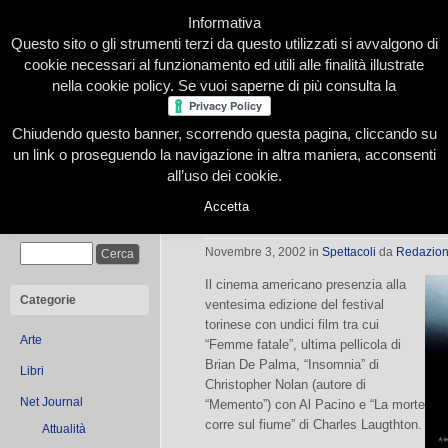
Informativa
Questo sito o gli strumenti terzi da questo utilizzati si avvalgono di
cookie necessari al funzionamento ed utili alle finalità illustrate
nella cookie policy. Se vuoi saperne di più consulta la
Chiudendo questo banner, scorrendo questa pagina, cliccando su
Home
Presentazione
Redazione
Le nostre firme
un link o proseguendo la navigazione in altra maniera, acconsenti
all’uso dei cookie.
Accetta
L’America al Festival
Cerca
Novembre 3, 2002
in
Spettacoli
da
Redazio
Il cinema americano presenzia alla
Categorie
ventesima edizione del festival
torinese con undici film tra cui
Arte
“Femme fatale”, ultima pellicola di
Brian De Palma, “Insomnia” di
Libri
Christopher Nolan (autore di
Net Journal
“Memento”) con Al Pacino e “La morte
corre sul fiume” di Charles Laugthton.
Attualità