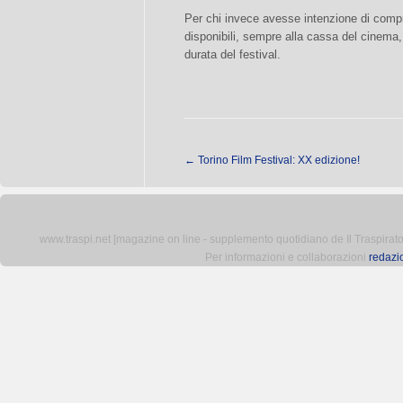
Per chi invece avesse intenzione di compr
disponibili, sempre alla cassa del cinema,
durata del festival.
←
Torino Film Festival: XX edizione!
www.traspi.net [magazine on line - supplemento quotidiano de Il Traspiratore 
Per informazioni e collaborazioni
redazi