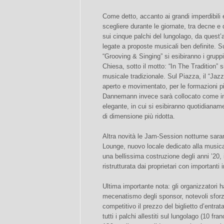
Come detto, accanto ai grandi imperdibili 
scegliere durante le giornate, tra decne 
sui cinque palchi del lungolago, da quest
legate a proposte musicali ben definite. Su
“Grooving & Singing” si esibiranno i gruppi p
Chiesa, sotto il motto: “In The Tradition” si
musicale tradizionale. Sul Piazza, il “Jaz
aperto e movimentato, per le formazioni p
Dannemann invece sarà collocato come in
elegante, in cui si esibiranno quotidianame
di dimensione più ridotta.
Altra novità le Jam-Session notturne sar
Lounge, nuovo locale dedicato alla musica
una bellissima costruzione degli anni ’20, 
ristrutturata dai proprietari con importanti 
Ultima importante nota: gli organizzatori 
mecenatismo degli sponsor, notevoli sfor
competitivo il prezzo del biglietto d’entrat
tutti i palchi allestiti sul lungolago (10 fr