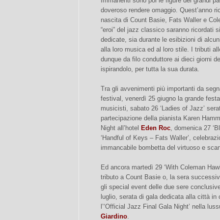
Immanenti sono poi le figure dei grandi pad
doveroso rendere omaggio. Quest’anno ricor
nascita di Count Basie, Fats Waller e Col
“eroi” del jazz classico saranno ricordati s
dedicate, sia durante le esibizioni di alcu
alla loro musica ed al loro stile. I tributi a
dunque da filo conduttore ai dieci giorni de
ispirandolo, per tutta la sua durata.
Tra gli avvenimenti più importanti da segna
festival, venerdì 25 giugno la grande festa d
musicisti, sabato 26 ‘Ladies of Jazz’ serat
partecipazione della pianista Karen Hamma
Night all’hotel
Eden Roc
, domenica 27 ‘B
‘Handful of Keys – Fats Waller’, celebrazio
immancabile bombetta del virtuoso e sca
Ed ancora martedì 29 ‘With Coleman Hawki
tributo a Count Basie o, la sera successi
gli special event delle due sere conclusiv
luglio, serata di gala dedicata alla città in
l’‘Official Jazz Final Gala Night’ nella lus
Giardino
.