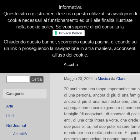
Informativa
Questo sito o gli strumenti terzi da questo utilizzati si avvalgono di
cookie necessari al funzionamento ed utili alle finalità illustrate
nella cookie policy. Se vuoi saperne di più consulta la
Chiudendo questo banner, scorrendo questa pagina, cliccando su
Home
Presentazione
Redazione
Le nostre firme
un link o proseguendo la navigazione in altra maniera, acconsenti
all’uso dei cookie.
Accetta
JazzAscona: 20° anno
Cerca
Maggio 23, 2004
in
Musica
da
Claris
20 anni sono una tappa importantissima ne
Categorie
di una persona, ancora di più di una famigl
ancora di più di una manifestazione, che v
Arte
aggregazione e coinvolgimento di persone
famiglie (di negozianti, di sponsor, di politic
Libri
enti, di una città intera a volte, che crede 
Net Journal
sue possibilità, nel suo poter essere famo
mondo per una realtà particolare. E’ quind
Attualità
doveroso annunciare in pompa magna il