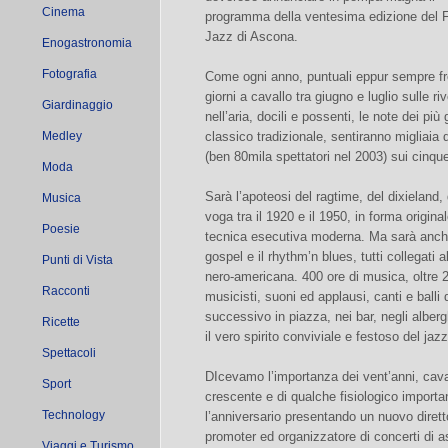
Cinema
programma della ventesima edizione del F
Jazz di Ascona.
Enogastronomia
Fotografia
Come ogni anno, puntuali eppur sempre fres
giorni a cavallo tra giugno e luglio sulle r
Giardinaggio
nell’aria, docili e possenti, le note dei pi
Medley
classico tradizionale, sentiranno migliaia 
(ben 80mila spettatori nel 2003) sui cinque
Moda
Sarà l’apoteosi del ragtime, del dixieland, d
Musica
voga tra il 1920 e il 1950, in forma origina
Poesie
tecnica esecutiva moderna. Ma sarà anche 
gospel e il rhythm’n blues, tutti collegati a
Punti di Vista
nero-americana. 400 ore di musica, oltre 20
Racconti
musicisti, suoni ed applausi, canti e balli 
successivo in piazza, nei bar, negli albe
Ricette
il vero spirito conviviale e festoso del jazz
Spettacoli
DIcevamo l’importanza dei vent’anni, cava
Sport
crescente e di qualche fisiologico impor
Technology
l’anniversario presentando un nuovo direttor
promoter ed organizzatore di concerti di 
Viaggi e Turismo