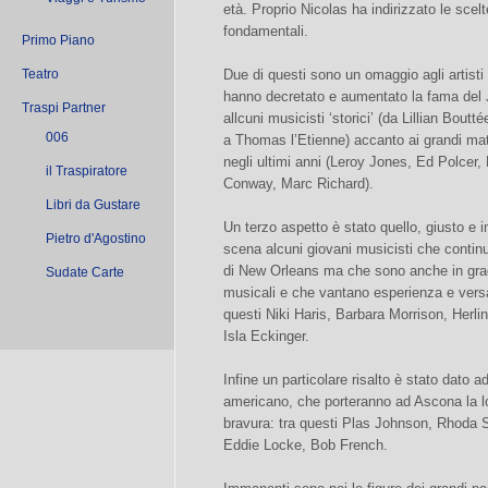
età. Proprio Nicolas ha indirizzato le sce
fondamentali.
Primo Piano
Teatro
Due di questi sono un omaggio agli artisti
hanno decretato e aumentato la fama del 
Traspi Partner
allcuni musicisti ‘storici’ (da Lillian Bout
006
a Thomas l’Etienne) accanto ai grandi mat
negli ultimi anni (Leroy Jones, Ed Polcer,
il Traspiratore
Conway, Marc Richard).
Libri da Gustare
Un terzo aspetto è stato quello, giusto e i
Pietro d'Agostino
scena alcuni giovani musicisti che continu
di New Orleans ma che sono anche in grado 
Sudate Carte
musicali e che vantano esperienza e versat
questi Niki Haris, Barbara Morrison, Herli
Isla Eckinger.
Infine un particolare risalto è stato dato a
americano, che porteranno ad Ascona la lor
bravura: tra questi Plas Johnson, Rhoda 
Eddie Locke, Bob French.