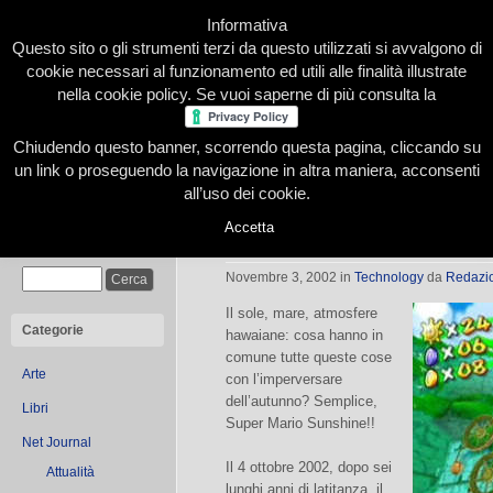
Informativa
Questo sito o gli strumenti terzi da questo utilizzati si avvalgono di
cookie necessari al funzionamento ed utili alle finalità illustrate
nella cookie policy. Se vuoi saperne di più consulta la
Chiudendo questo banner, scorrendo questa pagina, cliccando su
Home
Presentazione
Redazione
Le nostre firme
un link o proseguendo la navigazione in altra maniera, acconsenti
all’uso dei cookie.
Accetta
Il ritorno di Super Mario
Cerca
Novembre 3, 2002
in
Technology
da
Redazi
Il sole, mare, atmosfere
Categorie
hawaiane: cosa hanno in
comune tutte queste cose
Arte
con l’imperversare
dell’autunno? Semplice,
Libri
Super Mario Sunshine!!
Net Journal
Il 4 ottobre 2002, dopo sei
Attualità
lunghi anni di latitanza, il