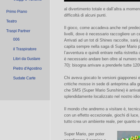
al divertimento totale e dall’altra a mome
Primo Piano
difficoltà di alcuni punti.
Teatro
Il gioco, come accadeva anche nel predece
Traspi Partner
livelli, dove è necessario raccogliere un c
006
Arrivati ad un tot di Shines raccolte, sarà
capita sempre nella saga di Super Mario 
il Traspiratore
l’avventura e quindi entrare nella ristretta c
Libri da Gustare
è necessario andare ben oltre al numero m
70): bisogna arrivare a prenderle tutte 120
Pietro d'Agostino
Chi aveva giocato le versioni giapponesi 
Sudate Carte
critiche mosse in sede di anteprima alla gr
che SMS (Super Mario Sunshine) è arrivato
splendidamente localizzato nel nostro idi
Il mondo che andremo a visitare è, tecnic
con un effetto eccezionale, giochi di luce,
tutto crea un ambiente reale, per quant
Super Mario, per poter