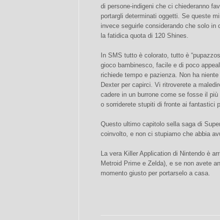
di persone-indigeni che ci chiederanno favo
portargli determinati oggetti. Se queste 
invece seguirle considerando che solo in
la fatidica quota di 120 Shines.
In SMS tutto è colorato, tutto è “pupazzos
gioco bambinesco, facile e di poco appeal,
richiede tempo e pazienza. Non ha niente
Dexter per capirci. Vi ritroverete a maledi
cadere in un burrone come se fosse il più t
o sorriderete stupiti di fronte ai fantastici
Questo ultimo capitolo sella saga di Sup
coinvolto, e non ci stupiamo che abbia av
La vera Killer Application di Nintendo è ar
Metroid Prime e Zelda), e se non avete anc
momento giusto per portarselo a casa.