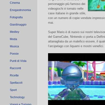
Cinema
personaggio più famoso dei
videogiochi è tornato nelle
Enogastronomia
case italiane in grande stile,
Fotografia
con un numero di copie vendute impressi
mai.
Giardinaggio
Medley
Super Mario è di nuovo sui nostri televisor
del GameCube, Nintendo ci porta a Delfini
Moda
attanagliata da un malefico essere, il qua
l’arcipelago con liquami e mostri venefici.
Musica
Poesie
Punti di Vista
Racconti
Ricette
Spettacoli
Sport
Technology
Viaggi e Turismo