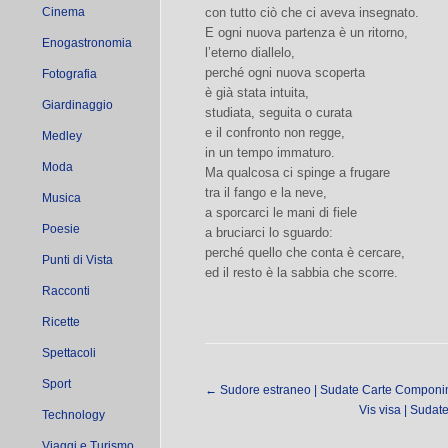
Cinema
con tutto ciò che ci aveva insegnato.
E ogni nuova partenza è un ritorno,
Enogastronomia
l’eterno diallelo,
perché ogni nuova scoperta
Fotografia
è già stata intuita,
Giardinaggio
studiata, seguita o curata
e il confronto non regge,
Medley
in un tempo immaturo.
Moda
Ma qualcosa ci spinge a frugare
tra il fango e la neve,
Musica
a sporcarci le mani di fiele
Poesie
a bruciarci lo sguardo:
perché quello che conta è cercare,
Punti di Vista
ed il resto è la sabbia che scorre.
Racconti
Ricette
Spettacoli
Sport
←
Sudore estraneo | Sudate Carte Componime
Vis visa | Sudat
Technology
Viaggi e Turismo