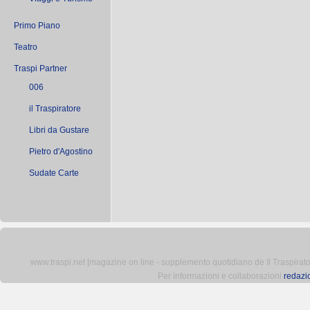
Primo Piano
Teatro
Traspi Partner
006
il Traspiratore
Libri da Gustare
Pietro d'Agostino
Sudate Carte
www.traspi.net [magazine on line - supplemento quotidiano de Il Traspiratore 
Per informazioni e collaborazioni
redazi