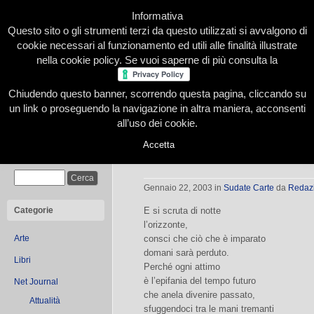
Informativa
Questo sito o gli strumenti terzi da questo utilizzati si avvalgono di
cookie necessari al funzionamento ed utili alle finalità illustrate
nella cookie policy. Se vuoi saperne di più consulta la
Chiudendo questo banner, scorrendo questa pagina, cliccando su
Home
Presentazione
Redazione
Le nostre firme
un link o proseguendo la navigazione in altra maniera, acconsenti
all’uso dei cookie.
Accetta
Il perpetuo canto d’Ulisse | Sudate
Cerca
edizione
Gennaio 22, 2003
in
Sudate Carte
da
Redaz
Categorie
E si scruta di notte
l’orizzonte,
Arte
consci che ciò che è imparato
domani sarà perduto.
Libri
Perché ogni attimo
è l’epifania del tempo futuro
Net Journal
che anela divenire passato,
Attualità
sfuggendoci tra le mani tremanti