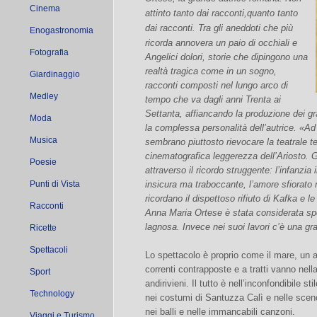
Cinema
attinto tanto dai racconti,quanto tanto
dai racconti.
Tra gli aneddoti che più
Enogastronomia
ricorda annovera un paio di occhiali e
Fotografia
Angelici dolori
, storie che dipingono una
realtà tragica come in un sogno,
Giardinaggio
racconti composti nel lungo arco di
Medley
tempo che va dagli anni Trenta ai
Settanta, affiancando la produzione dei gr
Moda
la complessa personalità dell’autrice
. «
Ad 
Musica
sembrano piuttosto rievocare la teatrale t
cinematografica leggerezza dell’Ariosto. G
Poesie
attraverso il ricordo struggente: l’infanzi
Punti di Vista
insicura ma traboccante, l’amore sfiorat
ricordano il dispettoso rifiuto di Kafka e 
Racconti
Anna Maria Ortese è stata considerata spe
lagnosa. Invece nei suoi lavori c’è una gr
Ricette
Spettacoli
Lo spettacolo è proprio come il mare, un a
correnti contrapposte e a tratti vanno nell
Sport
andirivieni. Il tutto è nell’inconfondibile s
Technology
nei costumi di Santuzza Calì e nelle sce
nei balli e nelle immancabili canzoni.
Viaggi e Turismo