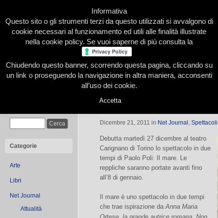
Informativa
Questo sito o gli strumenti terzi da questo utilizzati si avvalgono di
cookie necessari al funzionamento ed utili alle finalità illustrate
nella cookie policy. Se vuoi saperne di più consulta la
Chiudendo questo banner, scorrendo questa pagina, cliccando su
Home
Presentazione
Redazione
Le nostre firme
un link o proseguendo la navigazione in altra maniera, acconsenti
all’uso dei cookie.
Accetta
Il mare di Poli
Cerca
Dicembre 21, 2011
in
Net Journal
,
Spettacoli
Debutta martedì 27 dicembre al teatro
Categorie
Carignano di Torino lo spettacolo in due
tempi di Paolo Poli: Il mare. Le
Arte
reppliche saranno portate avanti fino
all’8 di gennaio.
Libri
Net Journal
Il mare è uno spettacolo in due tempi
che trae ispirazione da
Anna Maria
Attualità
Ortese, la grande autrice romana. Non