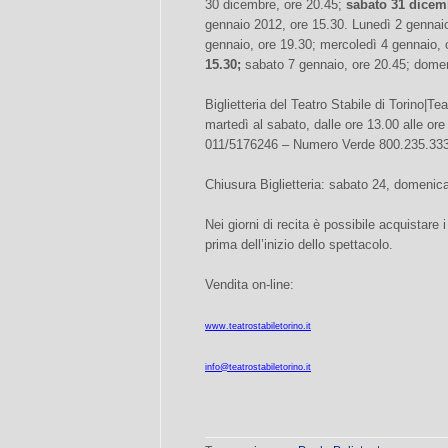
30 dicembre, ore 20.45;
sabato 31 dicemb
gennaio 2012, ore 15.30. Lunedì 2 gennaio
gennaio, ore 19.30; mercoledì 4 gennaio, 
15.30;
sabato 7 gennaio, ore 20.45; domen
Biglietteria del Teatro Stabile di Torino|Te
martedì al sabato, dalle ore 13.00 alle or
011/5176246 – Numero Verde 800.235.33
Chiusura Biglietteria: sabato 24, domenic
Nei giorni di recita è possibile acquistare i
prima dell’inizio dello spettacolo.
Vendita on-line:
www.teatrostabiletorino.it
info@teatrostabiletorino.it