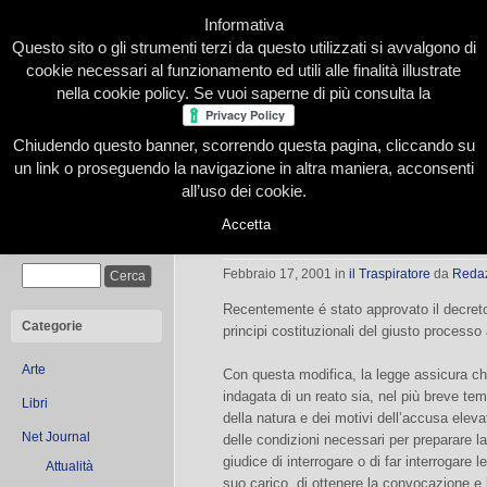
Informativa
Questo sito o gli strumenti terzi da questo utilizzati si avvalgono di
cookie necessari al funzionamento ed utili alle finalità illustrate
nella cookie policy. Se vuoi saperne di più consulta la
Chiudendo questo banner, scorrendo questa pagina, cliccando su
Home
Presentazione
Redazione
Le nostre firme
un link o proseguendo la navigazione in altra maniera, acconsenti
all’uso dei cookie.
Accetta
Il giusto (?!) processo
Cerca
Febbraio 17, 2001
in
il Traspiratore
da
Reda
Recentemente é stato approvato il decreto
Categorie
principi costituzionali del giusto processo
Arte
Con questa modifica, la legge assicura c
indagata di un reato sia, nel più breve te
Libri
della natura e dei motivi dell’accusa elev
Net Journal
delle condizioni necessari per preparare la
giudice di interrogare o di far interrogare
Attualità
suo carico, di ottenere la convocazione e l