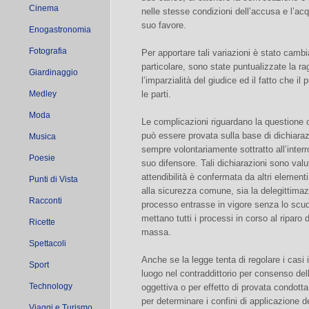
Cinema
nelle stesse condizioni dell’accusa e l’acq
suo favore.
Enogastronomia
Fotografia
Per apportare tali variazioni è stato cambia
particolare, sono state puntualizzate la r
Giardinaggio
l’imparzialità del giudice ed il fatto che il
Medley
le parti.
Moda
Le complicazioni riguardano la questione 
può essere provata sulla base di dichiarazi
Musica
sempre volontariamente sottratto all’interr
Poesie
suo difensore. Tali dichiarazioni sono valut
attendibilità è confermata da altri elementi,
Punti di Vista
alla sicurezza comune, sia la delegittimazio
Racconti
processo entrasse in vigore senza lo scudo
mettano tutti i processi in corso al riparo d
Ricette
massa.
Spettacoli
Anche se la legge tenta di regolare i casi 
Sport
luogo nel contraddittorio per consenso dell
Technology
oggettiva o per effetto di provata condotta 
per determinare i confini di applicazione d
Viaggi e Turismo