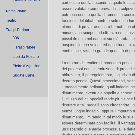
particolare quella secondo la quale le ac
essere valutate come prova della colpevole
Primo Piano
potrebbe essere quella di tenerle in consi
Teatro
fascicolo del dibattimento e solo se la loro
elementi di prova, assunti o formati con al
Traspi Partner
minacciano scioperi ad oltranza ed il salv
006
possibile solo nel caso ci sia già stata la r
auspicabile una veloce ed opportuna soluz
il Traspiratore
confusione, vista la grande quantità di pr
Libri da Gustare
La riforma del codice di procedura penale
Pietro d'Agostino
dei processi con l’introduzione di procedime
abbreviato, il patteggiamento, il giudizio di
Sudate Carte
decreto penale. Questi procedimenti, salt
il procedimento ordinario, quali indagini pr
dibattimento, eventuale appello e ricorso 
L’utilizzo dei riti speciali rende più veloce
ricorrere a tali modelli sono circoscritte: 
senza lunghe indagini, oppure l’imputato 
dibattimento, limitando in tal modo le su
essere determinata con facilità. Il vantagg
un risparmio di energie processuali e defl