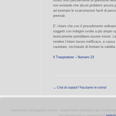
risolto solo parzialmente la questione del
non evitando che alcuni problemi ancora 
ad esempio le scarcerazioni facili di perso
premiali.
E’ chiaro che con il procedimento ordinario 
soggetti con indagini svolte a più ampio spe
teoricamente potrebbero essere minori. L
rendere l’intero lavoro inefficace, a causa
cautelare, rischiando di limitare la validità
Il Traspiratore – Numero 23
←
Crisi di coppia? Facciamo le corna!
www.traspi.net [magazine on line - supplemento quotidiano de Il Traspiratore 
Per informazioni e collaborazioni
redazi