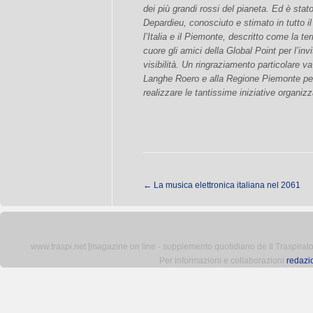
dei più grandi rossi del pianeta. Ed è sta
Depardieu, conosciuto e stimato in tutto 
l’Italia e il Piemonte, descritto come la te
cuore gli amici della Global Point per l’in
visibilità. Un ringraziamento particolare v
Langhe Roero e alla Regione Piemonte per
realizzare le tantissime iniziative organizz
←
La musica elettronica italiana nel 2061
www.traspi.net [magazine on line - supplemento quotidiano de Il Traspiratore 
Per informazioni e collaborazioni
redazi