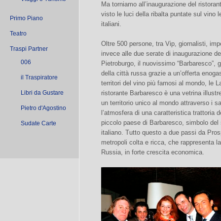
Ma torniamo all’inaugurazione del ristora
visto le luci della ribalta puntate sul vino 
Primo Piano
italiani.
Teatro
Oltre 500 persone, tra Vip, giornalisti, impo
Traspi Partner
invece alle due serate di inaugurazione del
006
Pietroburgo, il nuovissimo “Barbaresco”, già
della città russa grazie a un’offerta enogas
il Traspiratore
territori del vino più famosi al mondo, le L
Libri da Gustare
ristorante Barbaresco è una vetrina illust
un territorio unico al mondo attraverso i sa
Pietro d'Agostino
l’atmosfera di una caratteristica trattoria
piccolo paese di Barbaresco, simbolo del sa
Sudate Carte
italiano. Tutto questo a due passi da Prosp
metropoli colta e ricca, che rappresenta l
Russia, in forte crescita economica.