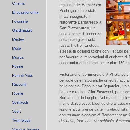
Cinema
regionale del Barbaresco.
Pochi giorni fa è stato
Enogastronomia
infatti inaugurato il
Fotografia
ristorante Barbaresco a
San Pietroburgo
, un
Giardinaggio
nuovo locale di tendenza
Medley
nella prestigiosa città
russa. Inoltre l’Enoteca
Moda
stessa, in collaborazione con l’Istituto pe
per favorire le importazioni di etichette 
Musica
opportunità di business per le oltre 130 can
Poesie
Ristorazione, commercio e VIP! Già perch
Punti di Vista
pellicole cinematografiche di registi accl
Racconti
bella notizia. Dopo la star Depardieu, un 
l’attore e regista Clint Eastwood, potrebbe
Ricette
Barbaresco: le Langhe. Nel suo ultimo film
Spettacoli
il vino Barbaresco, facendo dire al cuoco 
lezione a cui prende parte il protagonista
Sport
con un buon bicchiere di Barbaresco: un f
Technology
dell’Italia, fatto con uve nebbiolo. Bevet
Viaggi e Turismo