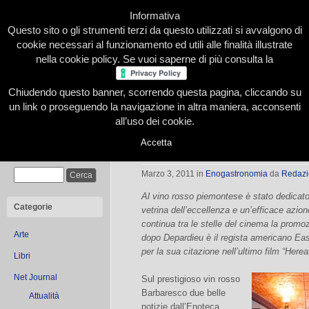
Informativa
Questo sito o gli strumenti terzi da questo utilizzati si avvalgono di
cookie necessari al funzionamento ed utili alle finalità illustrate
nella cookie policy. Se vuoi saperne di più consulta la
Chiudendo questo banner, scorrendo questa pagina, cliccando su
Home
Presentazione
Redazione
Le nostre firme
un link o proseguendo la navigazione in altra maniera, acconsenti
all’uso dei cookie.
Accetta
Il Barbaresco fa strage di cuori in 
Cerca
Marzo 3, 2011
in
Enogastronomia
da
Redazi
Al vino rosso piemontese è stato dedicato
Categorie
vetrina dell’eccellenza e un’efficace azio
continua tra le stelle del cinema la prom
Arte
dopo Depardieu è il regista americano Ea
per la sua citazione nell’ultimo film “Herea
Libri
Net Journal
Sul prestigioso vin rosso
Barbaresco due belle
Attualità
notizie dall’Enoteca