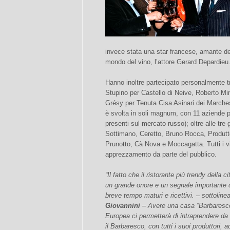
invece stata una star francese, amante de
mondo del vino, l’attore Gerard Depardieu
Hanno inoltre partecipato personalmente tr
Stupino per Castello di Neive, Roberto Min
Grésy per Tenuta Cisa Asinari dei Marches
è svolta in soli magnum, con 11 aziende p
presenti sul mercato russo); oltre alle tre g
Sottimano, Ceretto, Bruno Rocca, Produtt
Prunotto, Cà Nova e Moccagatta. Tutti i v
apprezzamento da parte del pubblico.
“Il fatto che il ristorante più trendy della 
un grande onore e un segnale importante d
breve tempo maturi e ricettivi. – sottoline
Giovannini
– Avere una casa “Barbaresco” 
Europea ci permetterà di intraprendere da 
il Barbaresco, con tutti i suoi produttori