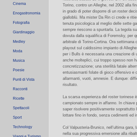
Cinema
Torino, contro un Alleghe, nel 2002 alla 
in grado di poter disporre di un roster dec
Enogastronomia
gialloblù. Ma mister Da Rin ci crede e ritie
Fotografia
tenuta psicologica al meglio delle sette gar
sempre riescono a spuntarla. La tegola su
Giardinaggio
dovuta dalla squalifica di Foremsky, per qua
Medley
arbitrale di Torino-Cortina. Ora settimana d
playout sul caldissimo impianto di Allegh
Moda
per i Bulls è necessaria una creazione di
anche molteplici, cui troppo spesso non ha
Musica
concretizzazione; una sterilità fatale alt
Poesie
entusiasmanti folate di gioco offensivo e 
allarmanti, vuoti, amnesie. E dunque: diffico
Punti di Vista
risultato.
Racconti
La scarsa esperienza del roster torinese è
Ricette
campionato sempre in affanno. In chiave pl
Spettacoli
saper risolvere positivamente soprattutto l
lottare fino in fondo, senza cedimenti ed
Sport
Technology
Col Valpusteria-Brunico, nell’ultima gara,
nella sua progressiva emersione alla ribalt
Viaggi e Turismo