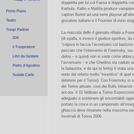
doppietta per lui col Fassa e doppietta con
Karhula, Kallio e Mattila produce vampate
Primo Piano
capitan Bortot ad una serie playout all’al
Teatro
giocatore italiano e il Fournier di inzio sta
Traspi Partner
La mazzata delle 4 giornate rifilate a For
006
(di spalla, e invece il giudice sportivo, da r
“colpiva in faccia l’avversario col baston
il Traspiratore
peccato che l’intervento di Foremsky, sia
Libri da Gustare
dietro – e quindi non si vede come abbia 
l’avversario – e che Ghedina sia caduto a
Pietro d'Agostino
la balaustra, e da qui la ferita) è stata u
resto dal referto molto “inventivo” di quel 
Sudate Carte
deleterio per il Torino). Con Foremsky in 
del Torino attuale, cioè dei Bulls intravisti
ancora. Il 15 febbraio a Torino Esposizion
adeguato a sostenere gli encomiabili raga
portato la croce in un campionato all’inse
ghiaccio deve rimanere nella massima seri
Invernali di Torino 2006.