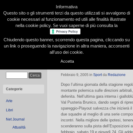
Informativa
Questo sito o gli strumenti terzi da questo utilizzati si avvalgono di
cookie necessari al funzionamento ed utili alle finalità illustrate
nella cookie policy. Se vuoi saperne di più consulta la
Chiudendo questo banner, scorrendo questa pagina, cliccando su
Home
Presentazione
Redazione
Le nostre firme
un link o proseguendo la navigazione in altra maniera, acconsenti
all’uso dei cookie.
Accetta
Hockey ghiaccio: Torino ai playout
Cerca
Febbraio 9, 2005
in
Sport
da
Redazione
Dopo l’ultima giornata della stagione regola
Categorie
montante polemica sulle direzioni arbitrali,
defenita. Nell’ultima gara interna i giallob
Arte
Val Pusteria Brunico, dando segni di ripr
spareggio-Playout salvezza che inizierà i
Libri
due squadre al meglio di una serie compos
Net Journal
incontri. Nella migliore delle ipotesi, tene
scenderanno sulla pista dell’Esposizioni a
Attualità
febbraio, sabato 19 e giovedì 24. Gli addet