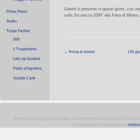
Garrett è presente in questi giorni, con un
Primo Piano
sulla Sicurezza 2004” alla Fiera di Milano.
Teatro
Traspi Partner
006
il Traspiratore
←
Prima di morire
130 gio
Libri da Gustare
Pietro d'Agostino
Sudate Carte
www.traspi.net [magazine on line - supplemento quotidiano de Il Traspiratore 
Per informazioni e collaborazioni
redazi