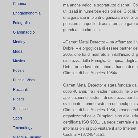
Cinema
ma anche veloci e soprattutto discreti. Con
utilizzati in numerose edizioni dei Giochi,
Enogastronomia
una garanzia in più di organizzare dei Gioch
Fotografia
pensiero sia quello di assistere alle gare 
grandi atleti olimpici».
Giardinaggio
Medley
«Garrett Metal Detector – ha affermato il 
Dobrei – è orgogliosa di essere partner de
Moda
2006, che ha dimostrato sin dall’inizio di 
sicurezza della Famiglia Olimpica, degli atl
Musica
Detector ha lavorato fianco a fianco di mol
Poesie
Olimpici di Los Angeles 1984».
Punti di Vista
Garrett Metal Detector è stata fondata da 
Racconti
dopo 40 anni, fra i leader mondiali nello s
applicazioni di sistemi di sicurezza per il 
Ricette
sviluppato il primo sistema di checkpoint 
Spettacoli
Olimpici di Los Angeles 1984, proseguendo
organizzatori delle Olimpiadi sino alle ult
Sport
certificata ISO 9001. La sede centrale è a
Technology
informazioni si può visitare il sito Intern
Cook al +19724946151.
Viaggi e Turismo