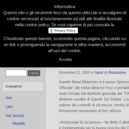
Informativa
Questo sito o gli strumenti terzi da questo utilizzati si avvalgono di
cookie necessari al funzionamento ed utili alle finalità illustrate
nella cookie policy. Se vuoi saperne di più consulta la
Chiudendo questo banner, scorrendo questa pagina, cliccando su
Home
Presentazione
Redazione
Le nostre firme
un link o proseguendo la navigazione in altra maniera, acconsenti
all’uso dei cookie.
Accetta
Garrett Metal Detector Sponsor di 
Cerca
Novembre 21, 2004
in
Sport
da
Redazione
Garrett Metal Detectors è il nuovo Sponsor 
Categorie
Ufficiale” dei metal detector fissi e portati
stato firmato dal direttore generale del 
Arte
direttore vendite di Garrett Jim Dobrei. L
settore dei controlli di sicurezza, fornirà
Libri
formazione necessaria al loro utilizzo.
Net Journal
«Assicurare la sicurezza – ha detto il di
Attualità
è fondamentale per la buona riuscita dei Gi