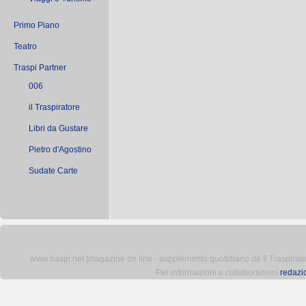
Primo Piano
Teatro
Traspi Partner
006
il Traspiratore
Libri da Gustare
Pietro d'Agostino
Sudate Carte
www.traspi.net [magazine on line - supplemento quotidiano de Il Traspiratore 
Per informazioni e collaborazioni
redazi