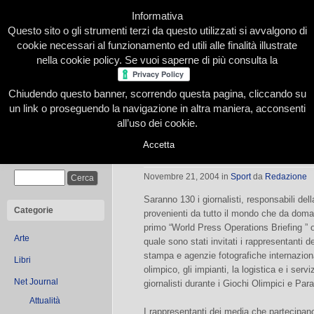
Informativa
Questo sito o gli strumenti terzi da questo utilizzati si avvalgono di
cookie necessari al funzionamento ed utili alle finalità illustrate
nella cookie policy. Se vuoi saperne di più consulta la
Chiudendo questo banner, scorrendo questa pagina, cliccando su
Home
Presentazione
Redazione
Le nostre firme
un link o proseguendo la navigazione in altra maniera, acconsenti
all’uso dei cookie.
Accetta
130 giornalisti olimpici visitano Tori
Cerca
Novembre 21, 2004
in
Sport
da
Redazione
Saranno 130 i giornalisti, responsabili della
Categorie
provenienti da tutto il mondo che da doma
primo “World Press Operations Briefing ” 
Arte
quale sono stati invitati i rappresentanti de
stampa e agenzie fotografiche internazional
Libri
olimpico, gli impianti, la logistica e i se
Net Journal
giornalisti durante i Giochi Olimpici e Para
Attualità
I rappresentanti dei media che partecipan