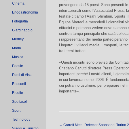
Cinema
provengono da 15 paesi. Sono presenti le 
internazionali come l’Associated Press, l
Enogastronomia
testate citiamo l’Asahi Shimbun, Sports Il
Fotografia
Equipe.Martedì e mercoledì i giornalisti vis
cittadini e potranno vedere dove saranno al
Giardinaggio
centro stampa principale che sarà collocat
Medley
i rappresentanti dei media parteciperanno 
Lingotto: i villaggi media, i trasporti, le t
Moda
tra i temi trattati.
Musica
«Questi incontri sono previsti dai Comitat
Poesie
Cristiano Carlutti direttore Press Operat
importanti perché i nostri clienti, i giorna
Punti di Vista
in cui lavoreranno nel 2006. È fondamental
Racconti
cui potranno usufruire, per preparare nel m
importante».
Ricette
Spettacoli
Sport
Technology
←
Garrett Metal Detector Sponsor di Torino 
Viaggi e Turismo