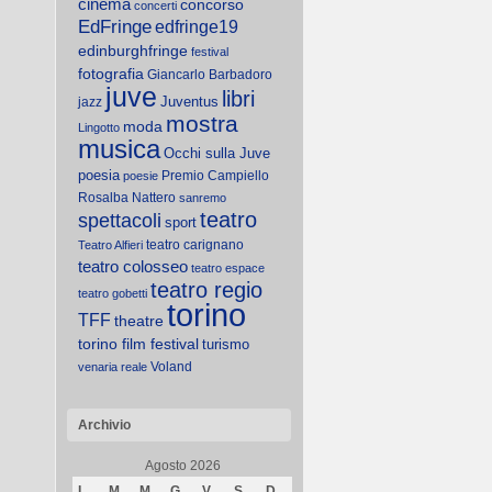
cinema
concorso
concerti
EdFringe
edfringe19
edinburghfringe
festival
fotografia
Giancarlo Barbadoro
juve
libri
Juventus
jazz
mostra
moda
Lingotto
musica
Occhi sulla Juve
poesia
Premio Campiello
poesie
Rosalba Nattero
sanremo
teatro
spettacoli
sport
teatro carignano
Teatro Alfieri
teatro colosseo
teatro espace
teatro regio
teatro gobetti
torino
TFF
theatre
torino film festival
turismo
Voland
venaria reale
Archivio
Agosto 2026
L
M
M
G
V
S
D