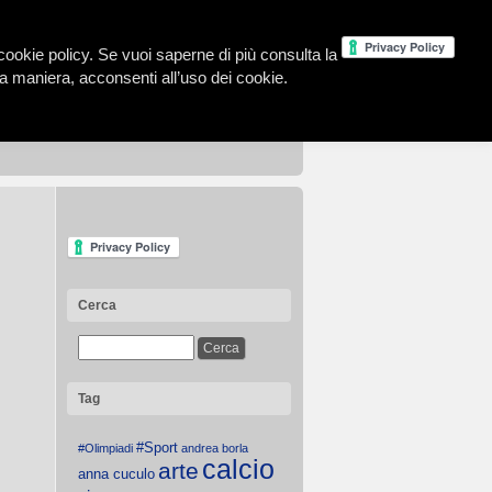
la cookie policy. Se vuoi saperne di più consulta la
 maniera, acconsenti all’uso dei cookie.
Cerca
Tag
#Sport
#Olimpiadi
andrea borla
calcio
arte
anna cuculo