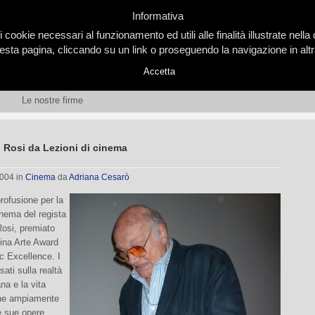
Informativa
i cookie necessari al funzionamento ed utili alle finalità illustrate nel
ta pagina, cliccando su un link o proseguendo la navigazione in altra
Accetta
Le nostre firme
 Rosi da Lezioni di cinema
2004
in
Cinema
da
Adriana Cesarò
rofusione per la
inema del regista
osi, premiato
mina Arte Award
c Excellence. I
sati sulla realtà
ana e la vita
iene ampiamente
le sue opere