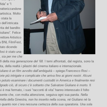
ida” e “I
aratterizzandone
artistica. Molto
 stata la
 dell’intricata
vita del bandito
iuliano”. Felice
rettore Artistico
a BNL FilmFest,
tato dicendo
osi è stato una
, sia per me che
lli della mia generazione del ’68.
I temi affrontati, dal regista, sono la
ta, della realtà i pilastri del cinema italiano e internazionale.
uliano è un film avvolto dall’ambiguità – spiega Francesco Rosi –
orie più intrigate e complicate che arriva fino ai giorni nostri. Alcuni
o potuto esaminare i documenti custoditi in America e finalmente resi
lgrado ciò, di sicuro c’è soltanto che Salvatore Giuliano è morto.
Il
i è mai fermato, i suoi “racconti di vita” hanno interessato il folto
esente che, con molta attenzione, seguiva ogni sua parola.
Nella
rtella della Ginestra, non ho inserito nella scena, né Giuliano né la
n quanto non c’era nessuna certezza della sua sparatoria. Una sola