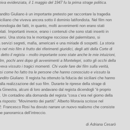
iva evidenziata, il 1 maggio del 1947 fu la prima strage politica.
 bandito Giuliano è un importante pretesto per raccontare la tragedia
iciliano che viveva ancora sotto il dominio latifondista. Nel film non
ronologia dei fatti, in quanto, molti avvenimenti non erano stati
velati. Importanti invece, erano i contenuti che sono stati inseriti in
rsi. Una storia tra le montagne rocciose del palermitano, si
 servizi segreti, mafia, americani e una miriade di sospetti.
La storia
nel mio film è frutto dei riferimenti giuridici, degli atti della Corte di
 detto il regista – molto importante sono state anche le mie intuizioni,
 film, pochi anni dopo gli avvenimenti a Montelepri, sotto gli occhi della
eva vissuto i tragici momenti. Chi vuole fare dei film sulla verità,
si come ho fatto tra le persone che hanno conosciuto e vissuto la
andito Giuliano.
Il regista ha ottenuto la fiducia dei siciliani che hanno
alla realizzazione del suo film. Durante le riprese della strage di
la Ginestra, alcuni di loro andavano dal regista dicendogli “è proprio
”. Un contadino alla domanda del regista “cosa c’era nel giorno della
ha risposto: “Movimento dei partiti”. Alberto Moravia scrisse nel
2: Francesco Rosi ha dovuto narrare un nuovo realismo che consiste
ne panoramica dell’intreccio.
di Adriana Cesarò