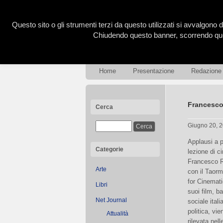
Questo sito o gli strumenti terzi da questo utilizzati si avvalgono d
Chiudendo questo banner, scorrendo ques
Home
Presentazione
Redazione
Francesco
Cerca
Giugno 20, 
Applausi a p
Categorie
lezione di c
Francesco R
Arte
con il Taor
for Cinemati
Libri
suoi film, ba
Net Journal
sociale itali
politica, v
Attualità
rilevata nel