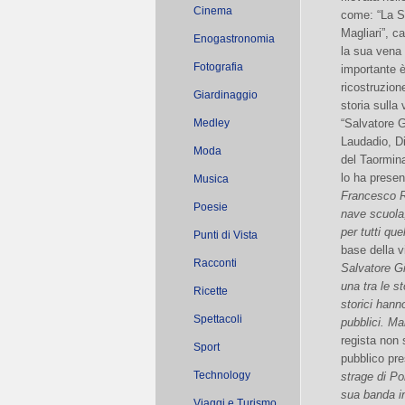
Cinema
come: “La Sf
Magliari”, c
Enogastronomia
la sua vena 
Fotografia
importante è
ricostruzione
Giardinaggio
storia sulla 
Medley
“Salvatore G
Laudadio, Di
Moda
del Taormin
lo ha presen
Musica
Francesco R
Poesie
nave scuola
per tutti que
Punti di Vista
base della vi
Racconti
Salvatore Gi
una tra le st
Ricette
storici hann
Spettacoli
pubblici. Ma
regista non s
Sport
pubblico pr
Technology
strage di Po
sua banda i
Viaggi e Turismo