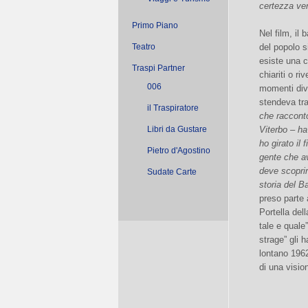
certezza ven
Primo Piano
Nel film, il
Teatro
del popolo s
esiste una c
Traspi Partner
chiariti o ri
006
momenti dive
stendeva tra
il Traspiratore
che racconto 
Libri da Gustare
Viterbo – ha
ho girato il
Pietro d'Agostino
gente che av
deve scoprir
Sudate Carte
storia del B
preso parte 
Portella del
tale e quale
strage” gli 
lontano 196
di una visio