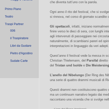
che diventa tutt’uno con la parola.
Primo Piano
Ogni anno il rito del festival, che si svolge 
Teatro
si rinnova, nel corso di giornate scandite d
Traspi Partner
Gli spettacoli
, infatti, iniziano normalme
006
finire verso le dieci di sera, con lunghi int
agli intervenuti di passeggiare nei circosta
il Traspiratore
naturalmente, di scambiarsi pareri ed opin
Libri da Gustare
interpretazioni in linguaggio da veri adepti.
Pietro d'Agostino
Quest’anno il festival vede la messa in sc
Christian Thielemann, del
Parsifal
diretto 
Sudate Carte
del
Tristan und Isolde
e
Die Meistersin
L’anello del Nibelungo
(Der Ring des Nibe
una serie di quattro drammi musicali di R
Questi drammi non costituiscono quattro op
ma un continuum narrativo legato dai mede
raccontano una vicenda che si svolge nell’