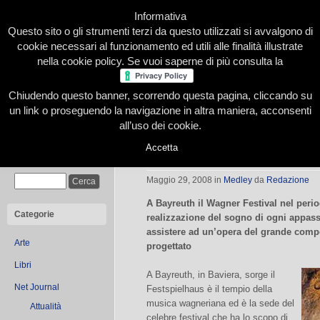
Informativa
Questo sito o gli strumenti terzi da questo utilizzati si avvalgono di
cookie necessari al funzionamento ed utili alle finalità illustrate
nella cookie policy. Se vuoi saperne di più consulta la
Chiudendo questo banner, scorrendo questa pagina, cliccando su
Home
Presentazione
Redazione
Le nostre firme
un link o proseguendo la navigazione in altra maniera, acconsenti
all’uso dei cookie.
Accetta
Festspielhaus in Baviera ospita il 
Cerca
Maggio 29, 2008
in
Medley
da
Redazione
A Bayreuth il Wagner Festival nel perio
Categorie
realizzazione del sogno di ogni appass
assistere ad un’opera del grande compo
Arte
progettato
Libri
A Bayreuth, in Baviera, sorge il
Net Journal
Festspielhaus è il tempio della
musica wagneriana ed è la sede del
Attualità
celebre festival che ha lo scopo di