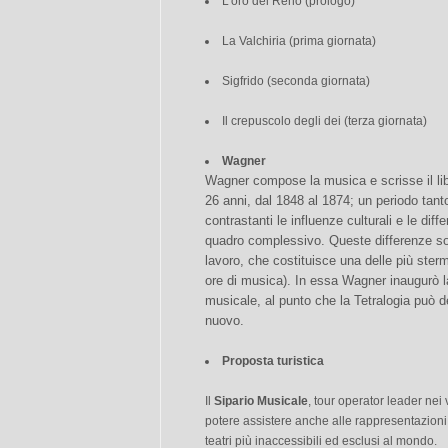
L’oro del Reno (prologo)
La Valchiria (prima giornata)
Sigfrido (seconda giornata)
Il crepuscolo degli dei (terza giornata)
Wagner
Wagner compose la musica e scrisse il lib
26 anni, dal 1848 al 1874; un periodo tant
contrastanti le influenze culturali e le dif
quadro complessivo. Queste differenze so
lavoro, che costituisce una delle più stermi
ore di musica). In essa Wagner inaugurò
musicale, al punto che la Tetralogia può d
nuovo.
Proposta turistica
Il
Sipario Musicale
, tour operator leader nei v
potere assistere anche alle rappresentazioni 
teatri più inaccessibili ed esclusi al mondo.