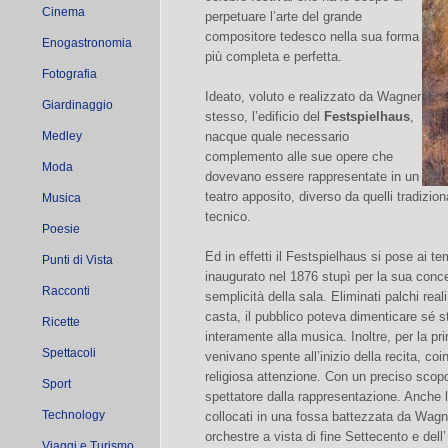
Cinema
perpetuare l’arte del grande
compositore tedesco nella sua forma
Enogastronomia
più completa e perfetta.
Fotografia
Ideato, voluto e realizzato da Wagner
Giardinaggio
stesso, l’edificio del
Festspielhaus
,
Medley
nacque quale necessario
complemento alle sue opere che
Moda
dovevano essere rappresentate in un
teatro apposito, diverso da quelli tradizional
Musica
tecnico.
Poesie
Ed in effetti il Festspielhaus si pose ai 
Punti di Vista
inaugurato nel 1876 stupì per la sua conce
Racconti
semplicità della sala. Eliminati palchi reali
casta, il pubblico poteva dimenticare sé ste
Ricette
interamente alla musica. Inoltre, per la prim
Spettacoli
venivano spente all’inizio della recita, co
religiosa attenzione. Con un preciso scopo
Sport
spettatore dalla rappresentazione. Anche l’o
Technology
collocati in una fossa battezzata da Wagn
orchestre a vista di fine Settecento e dell
Viaggi e Turismo