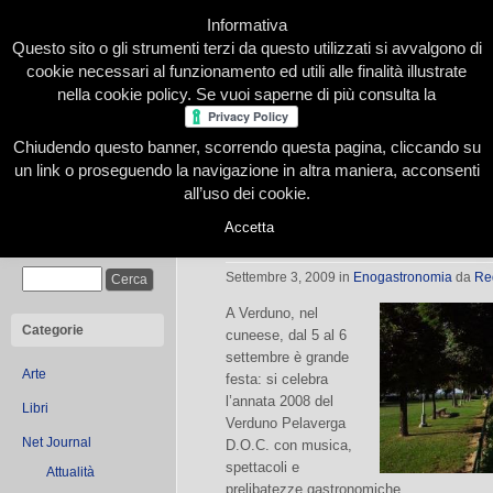
Informativa
Questo sito o gli strumenti terzi da questo utilizzati si avvalgono di
cookie necessari al funzionamento ed utili alle finalità illustrate
nella cookie policy. Se vuoi saperne di più consulta la
Chiudendo questo banner, scorrendo questa pagina, cliccando su
Home
Presentazione
Redazione
Le nostre firme
un link o proseguendo la navigazione in altra maniera, acconsenti
all’uso dei cookie.
Accetta
Festa del Verduno Pelaverga
Cerca
Settembre 3, 2009
in
Enogastronomia
da
Re
A Verduno, nel
Categorie
cuneese, dal 5 al 6
settembre è grande
Arte
festa: si celebra
l’annata 2008 del
Libri
Verduno Pelaverga
Net Journal
D.O.C. con musica,
spettacoli e
Attualità
prelibatezze gastronomiche.