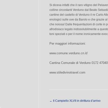
Si diceva infatti che il raro vitigno del Pelav
colline circostanti Verduno dal Beato Sebastia
cantine del castello di Verduno il re Carlo Al
enologici sulle uve da Barolo e che grazie al P
che noiosa! Dalle frequentazioni di corte in p
afrodisiaco legato indissolubilmente a questo v
toni speziati o per il nome ironicamente evoc
Per maggiori informazioni:
www.comune.verduno.cn.it/
Cantina Comunale di Verduno 0172 47040
www.stiledivinotravel.com
←
Il Campiello XLVII in dirittura d’arrivo