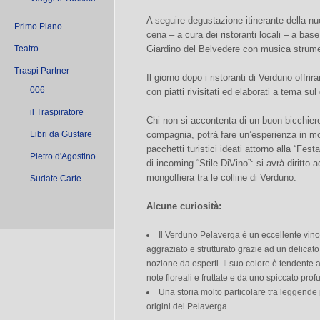
A seguire degustazione itinerante della n
Primo Piano
cena – a cura dei ristoranti locali – a base 
Teatro
Giardino del Belvedere con musica strume
Traspi Partner
Il giorno dopo i ristoranti di Verduno offr
006
con piatti rivisitati ed elaborati a tema sul 
il Traspiratore
Chi non si accontenta di un buon bicchiere 
Libri da Gustare
compagnia, potrà fare un’esperienza in mo
pacchetti turistici ideati attorno alla “Fe
Pietro d'Agostino
di incoming “Stile DiVino”: si avrà diritto
mongolfiera tra le colline di Verduno.
Sudate Carte
Alcune curiosità:
Il Verduno Pelaverga è un eccellente vino
aggraziato e strutturato grazie ad un delicato 
nozione da esperti. Il suo colore è tendente 
note floreali e fruttate e da uno spiccato pro
Una storia molto particolare tra leggende p
origini del Pelaverga.