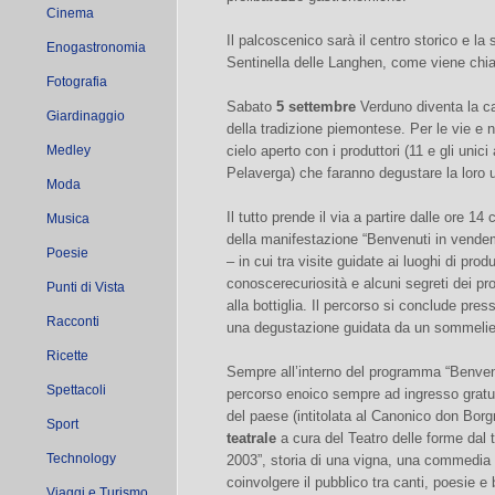
Cinema
Il palcoscenico sarà il centro storico e la
Enogastronomia
Sentinella delle Langhen, come viene ch
Fotografia
Sabato
5 settembre
Verduno diventa la cap
Giardinaggio
della tradizione piemontese. Per le vie e n
Medley
cielo aperto con i produttori (11 e gli uni
Pelaverga) che faranno degustare la loro 
Moda
Il tutto prende il via a partire dalle ore 14
Musica
della manifestazione “Benvenuti in vendem
Poesie
– in cui tra visite guidate ai luoghi di prod
conoscerecuriosità e alcuni segreti dei pro
Punti di Vista
alla bottiglia. Il percorso si conclude pr
Racconti
una degustazione guidata da un sommelier
Ricette
Sempre all’interno del programma “Benven
Spettacoli
percorso enoico sempre ad ingresso gratuit
del paese (intitolata al Canonico don Borg
Sport
teatrale
a cura del Teatro delle forme dal t
Technology
2003”, storia di una vigna, una commedia 
coinvolgere il pubblico tra canti, poesie e b
Viaggi e Turismo