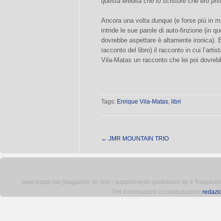
questa eredità che lo scrittore che ero pri
Ancora una volta dunque (e forse più in mi
intride le sue parole di auto-finzione (in q
dovrebbe aspettare è altamente ironica). E
racconto del libro) il racconto in cui l’art
Vila-Matas un racconto che lei poi dovreb
Tags:
Enrique Vila-Matas
,
libri
←
JMR MOUNTAIN TRIO
www.traspi.net [magazine on line - supplemento quotidiano de Il Traspiratore 
Per informazioni e collaborazioni
redazi