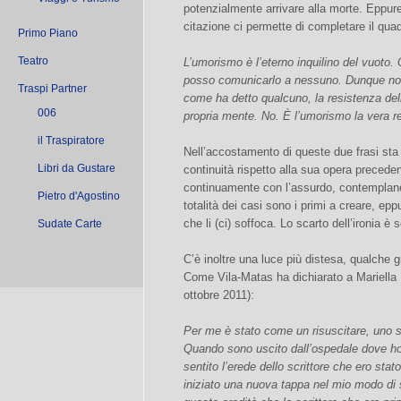
potenzialmente arrivare alla morte. Eppure
citazione ci permette di completare il qua
Primo Piano
Teatro
L’umorismo è l’eterno inquilino del vuoto
posso comunicarlo a nessuno. Dunque non
Traspi Partner
come ha detto qualcuno, la resistenza dell’
006
propria mente. No. È l’umorismo la vera r
il Traspiratore
Nell’accostamento di queste due frasi sta l
Libri da Gustare
continuità rispetto alla sua opera precede
continuamente con l’assurdo, contemplano 
Pietro d'Agostino
totalità dei casi sono i primi a creare, e
che li (ci) soffoca. Lo scarto dell’ironia 
Sudate Carte
C’è inoltre una luce più distesa, qualche 
Come Vila-Matas ha dichiarato a Mariella D
ottobre 2011):
Per me è stato come un risuscitare, uno
Quando sono uscito dall’ospedale dove ho 
sentito l’erede dello scrittore che ero st
iniziato una nuova tappa nel mio modo di s