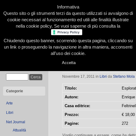
Informativa
Questo sito o gli strumenti terzi da questo utilizzati si avvalgono di
cookie necessari al funzionamento ed utili alle finalità illustrate
nella cookie policy. Se vuoi saperne di più consulta la
Chiudendo questo banner, scorrendo questa pagina, cliccando su
Home
Presentazione
Redazione
Le nostre firme
un link o proseguendo la navigazione in altra maniera, acconsenti
all’uso dei cookie.
Accetta
Esploratori dell’abisso
Cerca
Novembre 17, 2011
in
Libri
da
Stefano Mola
Titolo:
Esplorat
Categorie
Autore:
Enrique
Arte
Casa editrice:
Feltrinel
Libri
Prezzo:
€ 18,00
Net Journal
Pagine:
272
Attualità
Voglio continuare a essere, come ha dett