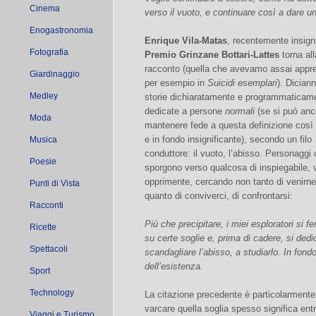
Cinema
verso il vuoto, e continuare così a dare u
Enogastronomia
Enrique Vila-Matas
, recentemente insigni
Fotografia
Premio Grinzane Bottari-Lattes
torna al
racconto (quella che avevamo assai appr
Giardinaggio
per esempio in
Suicidi esemplari
). Dician
Medley
storie dichiaratamente e programmaticam
dedicate a persone
normali
(se si può anc
Moda
mantenere fede a questa definizione così
e in fondo insignificante), secondo un filo
Musica
conduttore: il vuoto, l’abisso. Personaggi 
Poesie
sporgono verso qualcosa di inspiegabile, 
opprimente, cercando non tanto di venirne
Punti di Vista
quanto di conviverci, di confrontarsi:
Racconti
Più che precipitare, i miei esploratori si f
Ricette
su certe soglie e, prima di cadere, si ded
Spettacoli
scandagliare l’abisso, a studiarlo. In fo
dell’esistenza.
Sport
Technology
La citazione precedente è particolarmente
varcare quella soglia spesso significa ent
Viaggi e Turismo