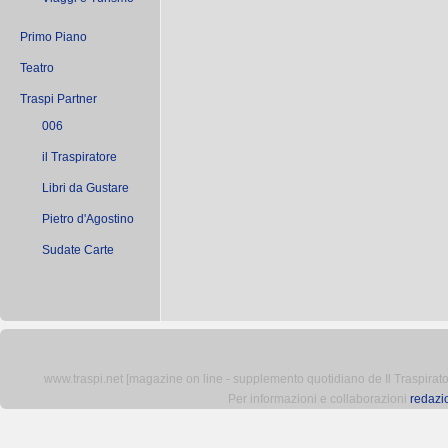
Primo Piano
Teatro
Traspi Partner
006
il Traspiratore
Libri da Gustare
Pietro d'Agostino
Sudate Carte
www.traspi.net [magazine on line - supplemento quotidiano de Il Traspiratore 
Per informazioni e collaborazioni
redazi