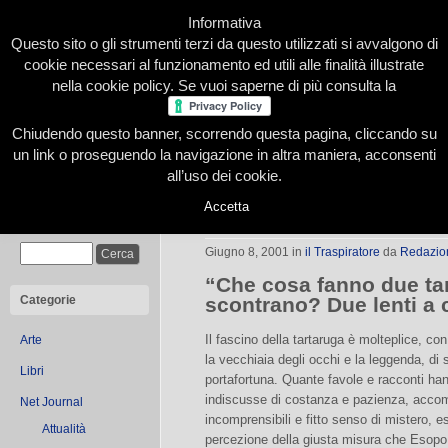
Informativa
Questo sito o gli strumenti terzi da questo utilizzati si avvalgono di
cookie necessari al funzionamento ed utili alle finalità illustrate
nella cookie policy. Se vuoi saperne di più consulta la
Chiudendo questo banner, scorrendo questa pagina, cliccando su
Home
Presentazione
Redazione
Le nostre firme
un link o proseguendo la navigazione in altra maniera, acconsenti
all’uso dei cookie.
Accetta
Due tartarughe
Cerca
Giugno 8, 2001
in
il Traspiratore
da
Redazio
“Che cosa fanno due ta
Categorie
scontrano? Due lenti a 
Il fascino della tartaruga è molteplice, co
Arte
la vecchiaia degli occhi e la leggenda, di 
Libri
portafortuna. Quante favole e racconti han
indiscusse di costanza e pazienza, acco
Net Journal
incomprensibili e fitto senso di mistero, es
Attualità
percezione della giusta misura che Esopo (l