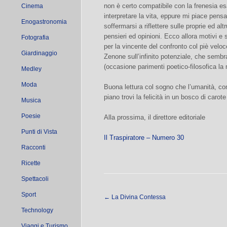
non è certo compatibile con la frenesia e
Cinema
interpretare la vita, eppure mi piace pens
Enogastronomia
soffermarsi a riflettere sulle proprie ed altr
pensieri ed opinioni. Ecco allora motivi e 
Fotografia
per la vincente del confronto col piè velo
Giardinaggio
Zenone sull’infinito potenziale, che sembr
(occasione parimenti poetico-filosofica la
Medley
Moda
Buona lettura col sogno che l’umanità, co
piano trovi la felicità in un bosco di carot
Musica
Poesie
Alla prossima, il direttore editoriale
Punti di Vista
Il Traspiratore – Numero 30
Racconti
Ricette
Spettacoli
Sport
←
La Divina Contessa
Technology
Viaggi e Turismo