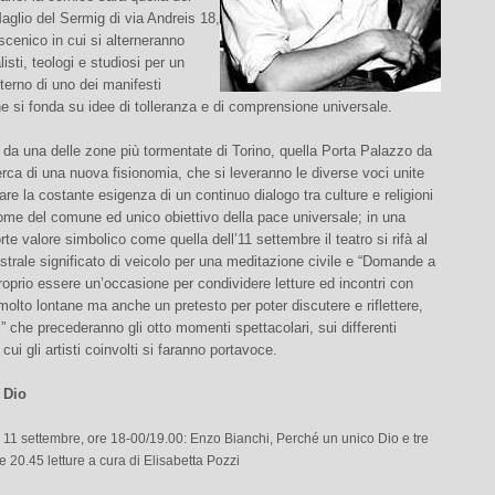
Maglio del Sermig di via Andreis 18,
scenico in cui si alterneranno
alisti, teologi e studiosi per un
nterno di uno dei manifesti
che si fonda su idee di tolleranza e di comprensione universale.
 da una delle zone più tormentate di Torino, quella Porta Palazzo da
cerca di una nuova fisionomia, che si leveranno le diverse voci unite
eare la costante esigenza di un continuo dialogo tra culture e religioni
ome del comune ed unico obiettivo della pace universale; in una
rte valore simbolico come quella dell’11 settembre il teatro si rifà al
strale significato di veicolo per una meditazione civile e “Domande a
roprio essere un’occasione per condividere letture ed incontri con
 molto lontane ma anche un pretesto per poter discutere e riflettere,
ni” che precederanno gli otto momenti spettacolari, sui differenti
ui gli artisti coinvolti si faranno portavoce.
 Dio
 11 settembre, ore 18-00/19.00: Enzo Bianchi, Perché un unico Dio e tre
re 20.45 letture a cura di Elisabetta Pozzi