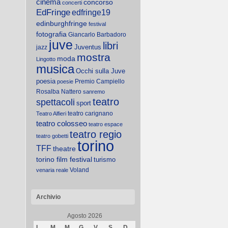
cinema
concorso
concerti
EdFringe
edfringe19
edinburghfringe
festival
fotografia
Giancarlo Barbadoro
juve
libri
Juventus
jazz
mostra
moda
Lingotto
musica
Occhi sulla Juve
poesia
Premio Campiello
poesie
Rosalba Nattero
sanremo
teatro
spettacoli
sport
teatro carignano
Teatro Alfieri
teatro colosseo
teatro espace
teatro regio
teatro gobetti
torino
TFF
theatre
torino film festival
turismo
Voland
venaria reale
Archivio
Agosto 2026
L
M
M
G
V
S
D