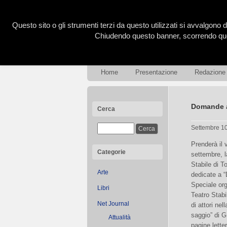
Questo sito o gli strumenti terzi da questo utilizzati si avvalgono d
Chiudendo questo banner, scorrendo ques
Home
Presentazione
Redazione
Domande 
Cerca
Settembre 1
Prenderà il 
Categorie
settembre, l
Stabile di T
Arte
dedicate a “
Speciale org
Libri
Teatro Stab
Net Journal
di attori nel
saggio” di G
Attualità
pagine letter