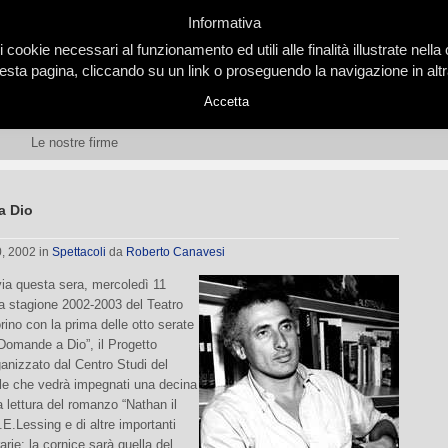
Informativa
i cookie necessari al funzionamento ed utili alle finalità illustrate nel
ta pagina, cliccando su un link o proseguendo la navigazione in altra
Accetta
Le nostre firme
a Dio
0, 2002
in
Spettacoli
da
Roberto Canavesi
via questa sera, mercoledì 11
a stagione 2002-2003 del Teatro
orino con la prima delle otto serate
Domande a Dio”, il Progetto
anizzato dal Centro Studi del
ile che vedrà impegnati una decina
la lettura del romanzo “Nathan il
.E.Lessing e di altre importanti
arie: la cornice sarà quella del