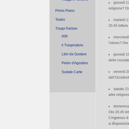
giovedì 1
religione? Or
Primo Piano
Teatro
martedì 1
20.45 letture
Traspi Partner
006
mercoledì
l’ebreo? Ore 
il Traspiratore
Libri da Gustare
giovedì 1
delle crociat
Pietro d'Agostino
venerdì 2
Sudate Carte
dell’Occident
sabato 21
altre religio
domenica 
Ore 20.45 let
L’ingresso è
a disposizio