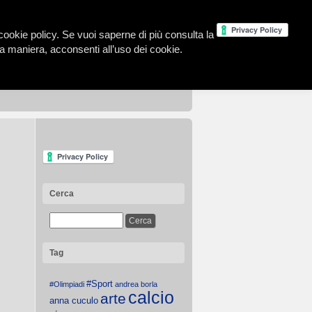
la cookie policy. Se vuoi saperne di più consulta la
 maniera, acconsenti all’uso dei cookie.
Cerca
Tag
#Sport
#Olimpiadi
andrea borla
calcio
arte
anna cuculo