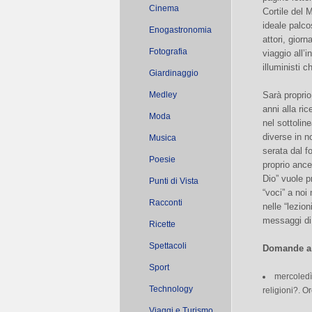
Cinema
Cortile del 
ideale palco
Enogastronomia
attori, giorn
Fotografia
viaggio all’i
illuministi 
Giardinaggio
Medley
Sarà proprio
anni alla ri
Moda
nel sottolin
diverse in n
Musica
serata dal fo
Poesie
proprio ance
Dio” vuole p
Punti di Vista
“voci” a noi
Racconti
nelle “lezio
messaggi di c
Ricette
Spettacoli
Domande a
Sport
mercoledì
Technology
religioni?. O
Viaggi e Turismo