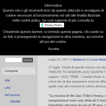
Informativa
Questo sito o gli strumenti terzi da questo utilizzati si avvalgono di
cookie necessari al funzionamento ed utili alle finalità illustrate
nella cookie policy. Se vuoi saperne di più consulta la
Chiudendo questo banner, scorrendo questa pagina, cliccando su
Home
Presentazione
Redazione
Le nostre firme
un link o proseguendo la navigazione in altra maniera, acconsenti
all’uso dei cookie.
Accetta
Dado Moroni e Jazz Tribe: due grandi
Cerca
Luglio 24, 2007
in
Spettacoli
da
Cinzia Mod
27 luglio. Serata di grande musica con due 
Categorie
TRIBUTE TO MODERN JAZZ QUARTET con 
seguire i JAZZ TRIBE. I Giardini Reali si 
Arte
colore blu di due esperienze musicali diffe
quelle nate dal crocevia di culture diverse,
Libri
Net Journal
“La musica di the Jazz Tribe è fresca, e
composizioni sono una sfida ed il risul
Attualità
friendship che dura da più di 20 anni.