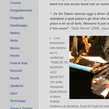
Cinema
band ma una music band con un nuov
Enogastronomia
“..Se Art Tatum venisse oggi a dirmi c
Fotografia
manderei a quel paese e gli direi che 
piace e mi va di farlo. Nessuno ti può d
Giardinaggio
il tuo cuore”.
“Dado Moroni”
(2006, Jazzit
Medley
Una
Moda
formazione
tutta italiana
Musica
per lo
Poesie
spettacolo
“TRIBUTE TO
Punti di Vista
MODERN
Racconti
JAZZ
QUARTET”
Ricette
che vede
Spettacoli
impegnati:
Dado Moroni
Sport
al piano,
Technology
Andrea
Dulbecco al vibrafono, Furio Di Castri al cont
Viaggi e Turismo