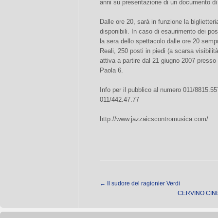
anni su presentazione di un documento di i
Dalle ore 20, sarà in funzione la biglietteri
disponibili. In caso di esaurimento dei po
la sera dello spettacolo dalle ore 20 sempre
Reali, 250 posti in piedi (a scarsa visibili
attiva a partire dal 21 giugno 2007 presso 
Paola 6.
Info per il pubblico al numero 011/8815.557
011/442.47.77
http://www.jazzaicscontromusica.com/
←
Il sudore del ragionier Verdi
CERVINO CINEM