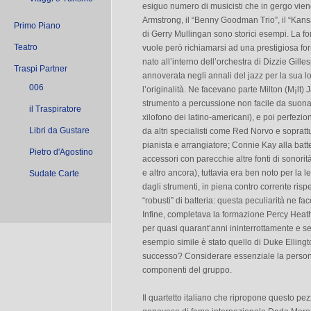
esiguo numero di musicisti che in gergo viene 
Armstrong, il “Benny Goodman Trio”, il “Kansa
Primo Piano
di Gerry Mullingan sono storici esempi. La fo
Teatro
vuole però richiamarsi ad una prestigiosa fo
nato all’interno dell’orchestra di Dizzie Gille
Traspi Partner
annoverata negli annali del jazz per la sua l
006
l’originalità. Ne facevano parte Milton (M¡lt
strumento a percussione non facile da suonar
il Traspiratore
xilofono dei latino-americani), e poi perfezio
Libri da Gustare
da altri specialisti come Red Norvo e sopra
pianista e arrangiatore; Connie Kay alla batte
Pietro d'Agostino
accessori con parecchie altre fonti di sonorit
e altro ancora), tuttavia era ben noto per la
Sudate Carte
dagli strumenti, in piena contro corrente risp
“robusti” di batteria: questa peculiarità ne 
Infine, completava la formazione Percy Heath
per quasi quarant’anni ininterrottamente e s
esempio simile è stato quello di Duke Ellingt
successo? Considerare essenziale la persona
componenti del gruppo.
Il quartetto italiano che ripropone questo pezz