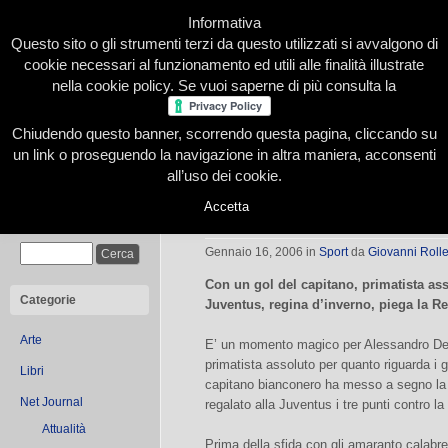
Informativa
Questo sito o gli strumenti terzi da questo utilizzati si avvalgono di
cookie necessari al funzionamento ed utili alle finalità illustrate
nella cookie policy. Se vuoi saperne di più consulta la
Chiudendo questo banner, scorrendo questa pagina, cliccando su
Home
Presentazione
Redazione
Le nostre firme
un link o proseguendo la navigazione in altra maniera, acconsenti
all’uso dei cookie.
Accetta
Continua la favola di Alex Del Piero
Cerca
Gennaio 16, 2006
in
Sport
da
Giovanni Roll
Con un gol del capitano, primatista ass
Categorie
Juventus, regina d’inverno, piega la Re
Arte
E’ un momento magico per Alessandro Del 
primatista assoluto per quanto riguarda i g
Libri
capitano bianconero ha messo a segno la 
Net Journal
regalato alla Juventus i tre punti contro l
Attualità
Prima della sfida con gli amaranto calabres