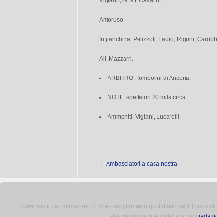
Vigiani (29′ s.t. Cavalli);
Amoruso.
In panchina: Pelizzoli, Lauro, Rigoni, Carobb
All. Mazzarri.
ARBITRO: Tombolini di Ancona.
NOTE: spettatori 20 mila circa.
Ammoniti: Vigiani, Lucarelli.
←
Ambasciatori a casa nostra
www.traspi.net [magazine on line - supplemento quotidiano de Il Traspiratore 
Per informazioni e collaborazioni
redazi