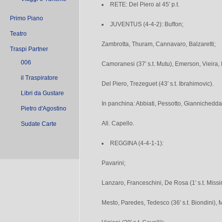
RETE: Del Piero al 45′ p.t.
Primo Piano
JUVENTUS (4-4-2): Buffon;
Teatro
Zambrotta, Thuram, Cannavaro, Balzaretti;
Traspi Partner
006
Camoranesi (37′ s.t. Mutu), Emerson, Vieira,
il Traspiratore
Del Piero, Trezeguet (43′ s.t. Ibrahimovic).
Libri da Gustare
In panchina: Abbiati, Pessotto, Giannichedda,
Pietro d'Agostino
All. Capello.
Sudate Carte
REGGINA (4-4-1-1):
Pavarini;
Lanzaro, Franceschini, De Rosa (1′ s.t. Missiro
Mesto, Paredes, Tedesco (36′ s.t. Biondini), 