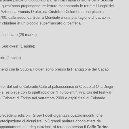
a usare parole di cioccolato anche i cacciatori di storie della
Scuola
e quest’anno propongono tre letture raccontando le rotte e i luoghi del
 Aztechi a Francis Drake, da Cristoforo Colombo a una piccola
‘700, dalla seconda Guerra Mondiale a una piantagione di cacao in
 chiudere in un piccolo supermercato di periferia.
 cioccolato (26 marzo);
Sud ovest (1 aprile);
do (2 aprile)
menti con la Scuola Holden sono presso la Piantagione del Cacao
rile, dal set di Colorado Café al palcoscenico di CioccolaTO’…Diego
si esibisce con lo spettacolo de “I Turbolenti”, vincitori del festival
l Cabaret di Torino nel settembre 2000 e ospiti fissi di Colorado
precedenti edizioni,
Slow Food
organizza quattro incontri che
rtecipazione di alcuni fra i più grandi maitres chocolatiers del
ppuntamenti e le degustazioni, si terranno presso il
Caffè Torino
.