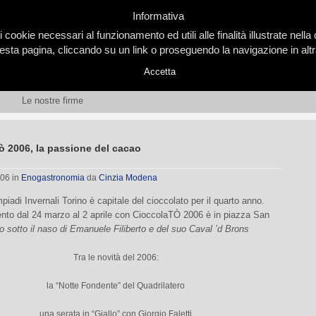
Informativa
i cookie necessari al funzionamento ed utili alle finalità illustrate nel
ta pagina, cliccando su un link o proseguendo la navigazione in altra
Accetta
Le nostre firme
ò 2006, la passione del cacao
006
in
Enogastronomia
da
Cinzia Modena
piadi Invernali Torino è capitale del cioccolato per il quarto anno.
nto dal 24 marzo al 2 aprile con CioccolaTÒ 2006 è in piazza San
io sotto il naso di Emanuele Filiberto e del suo Caval ’d Brons
Tra le novità del 2006:
la “Notte Fondente” del Quadrilatero
una serata in “Giallo” con Giorgio Faletti