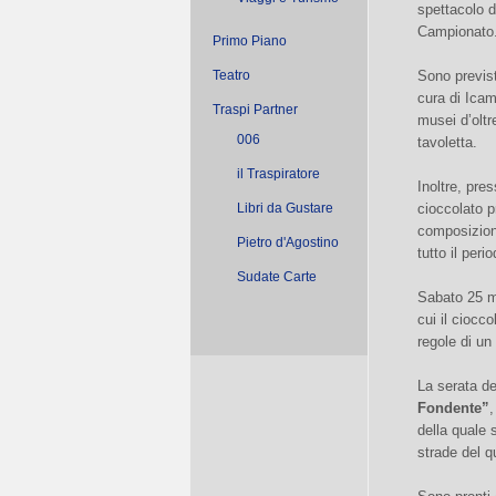
spettacolo d
Campionato. 
Primo Piano
Teatro
Sono previst
cura di Ica
Traspi Partner
musei d’oltr
006
tavoletta.
il Traspiratore
Inoltre, pre
Libri da Gustare
cioccolato pr
composizioni
Pietro d'Agostino
tutto il per
Sudate Carte
Sabato 25 
cui il ciocc
regole di un
La serata d
Fondente”
,
della quale 
strade del qu