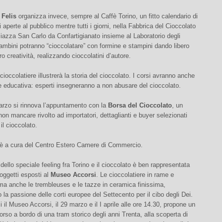
 Felis
organizza invece, sempre al Caffè Torino, un fitto calendario di
 aperte al pubblico mentre tutti i giorni, nella Fabbrica del Cioccolato
 Piazza San Carlo da Confartigianato insieme al Laboratorio degli
 bambini potranno “cioccolatare” con formine e stampini dando libero
ro creatività, realizzando cioccolatini d’autore.
ioccolatiere illustrerà la storia del cioccolato. I corsi avranno anche
 educativa: esperti insegneranno a non abusare del cioccolato.
arzo si rinnova l’appuntamento con la
Borsa del Cioccolato
, un
on mancare rivolto ad importatori, dettaglianti e buyer selezionati
il cioccolato.
 è a cura del Centro Estero Camere di Commercio.
ello speciale feeling fra Torino e il cioccolato è ben rappresentata
 oggetti esposti al
Museo Accorsi
. Le cioccolatiere in rame e
ma anche le trembleuses e le tazze in ceramica finissima,
 la passione delle corti europee del Settecento per il cibo degli Dei.
si il Museo Accorsi, il 29 marzo e il I aprile alle ore 14.30, propone un
corso a bordo di una tram storico degli anni Trenta, alla scoperta di