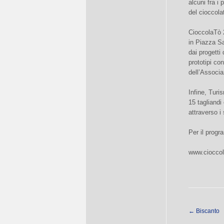
alcuni fra i 
del cioccola
CioccolaTò 
in Piazza S
dai progetti
prototipi co
dell’Associa
Infine, Tur
15 tagliandi 
attraverso i 
Per il progr
www.cioccola
←
Biscanto