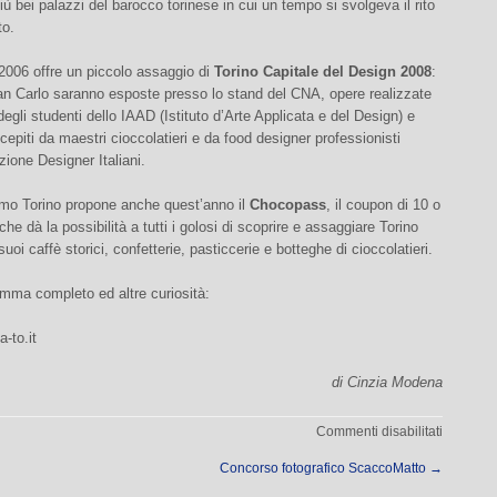
più bei palazzi del barocco torinese in cui un tempo si svolgeva il rito
to.
2006 offre un piccolo assaggio di
Torino Capitale del Design 2008
:
an Carlo saranno esposte presso lo stand del CNA, opere realizzate
 degli studenti dello IAAD (Istituto d’Arte Applicata e del Design) e
ncepiti da maestri cioccolatieri e da food designer professionisti
zione Designer Italiani.
ismo Torino propone anche quest’anno il
Chocopass
, il coupon di 10 o
che dà la possibilità a tutti i golosi di scoprire e assaggiare Torino
suoi caffè storici, confetterie, pasticcerie e botteghe di cioccolatieri.
amma completo ed altre curiosità:
-to.it
di Cinzia Modena
su
Commenti disabilitati
Cioccola
Concorso fotografico ScaccoMatto
→
2006,