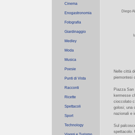
Cinema
Diego Ab
Enogastronomia
Fotografia
Giardinaggio
l
Medley
Moda
Musica
Poesie
Nelle città d
piemontesi d
Punti di Vista
Racconti
Piazza San C
kermesse che
Ricette
cioccolato c
Spettacoli
golosi; una c
nazionali e i
Sport
Technology
Sul palcosce
spettacolo. 
Viaggi e Turismo