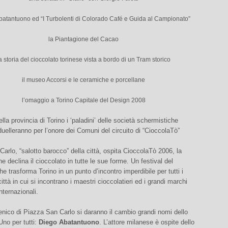
atantuono ed “I Turbolenti di Colorado Café e Guida al Campionato”
la Piantagione del Cacao
a storia del cioccolato torinese vista a bordo di un Tram storico
il museo Accorsi e le ceramiche e porcellane
l’omaggio a Torino Capitale del Design 2008
ella provincia di Torino i ‘paladini’ delle società schermistiche
uelleranno per l’onore dei Comuni del circuito di “CioccolaTò”
arlo, “salotto barocco” della città, ospita CioccolaTò 2006, la
 declina il cioccolato in tutte le sue forme. Un festival del
he trasforma Torino in un punto d’incontro imperdibile per tutti i
ittà in cui si incontrano i maestri cioccolatieri ed i grandi marchi
nternazionali.
nico di Piazza San Carlo si daranno il cambio grandi nomi dello
Uno per tutti:
Diego Abatantuono
. L’attore milanese è ospite dello