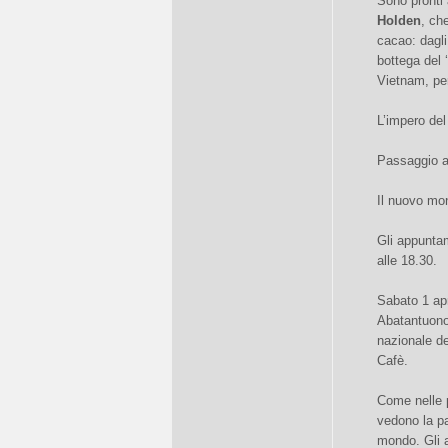
Sono pronti 
Holden
, ch
cacao: dagli
bottega del 
Vietnam, per
L’impero del
Passaggio a 
Il nuovo mon
Gli appunta
alle 18.30.
Sabato 1 ap
Abatantuono 
nazionale de
Cafè.
Come nelle 
vedono la pa
mondo. Gli a