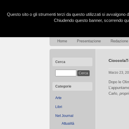
Questo sito o gli strumenti terzi da questo utilizzati si avvalgono d
Chiudendo questo banner, scorrendo ques
Home
Presentazione
Redazione
CioccolaT
Cerca
Marzo 23, 2
Dopo le Olim
Categorie
L’appuntame
Carlo,
propr
Arte
Libri
Net Journal
Attualità