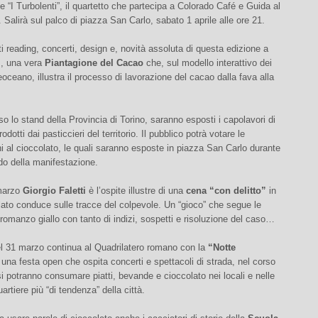
e “I Turbolenti”, il quartetto che partecipa a Colorado Café e Guida al
Salirà sul palco di piazza San Carlo, sabato 1 aprile alle ore 21.
i reading, concerti, design e, novità assoluta di questa edizione a
m, una vera
Piantagione del Cacao
che, sul modello interattivo dei
eoceano, illustra il processo di lavorazione del cacao dalla fava alla
sso lo stand della Provincia di Torino, saranno esposti i capolavori di
odotti dai pasticcieri del territorio. Il pubblico potrà votare le
 al cioccolato, le quali saranno esposte in piazza San Carlo durante
iodo della manifestazione.
marzo
Giorgio Faletti
è l’ospite illustre di una
cena “con delitto”
in
olato conduce sulle tracce del colpevole. Un “gioco” che segue le
 romanzo giallo con tanto di indizi, sospetti e risoluzione del caso…
el 31 marzo continua al Quadrilatero romano con la
“Notte
 una festa open che ospita concerti e spettacoli di strada, nel corso
si potranno consumare piatti, bevande e cioccolato nei locali e nelle
artiere più “di tendenza” della città.