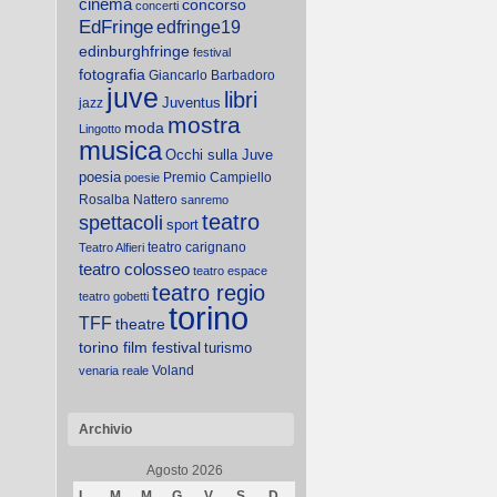
cinema
concorso
concerti
EdFringe
edfringe19
edinburghfringe
festival
fotografia
Giancarlo Barbadoro
juve
libri
Juventus
jazz
mostra
moda
Lingotto
musica
Occhi sulla Juve
poesia
Premio Campiello
poesie
Rosalba Nattero
sanremo
teatro
spettacoli
sport
teatro carignano
Teatro Alfieri
teatro colosseo
teatro espace
teatro regio
teatro gobetti
torino
TFF
theatre
torino film festival
turismo
Voland
venaria reale
Archivio
Agosto 2026
L
M
M
G
V
S
D