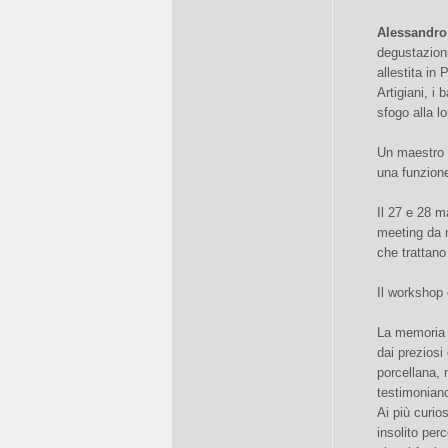
Alessandro
degustazioni
allestita in
Artigiani, i
sfogo alla lo
Un maestro c
una funzione
Il 27 e 28 m
meeting da n
che trattano 
Il workshop
La memoria d
dai preziosi
porcellana, 
testimoniano
Ai più curio
insolito per