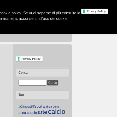
la cookie policy. Se vuoi saperne di più consulta la
 maniera, acconsenti all’uso dei cookie.
Cerca
Tag
#Sport
#Olimpiadi
andrea borla
calcio
arte
anna cuculo