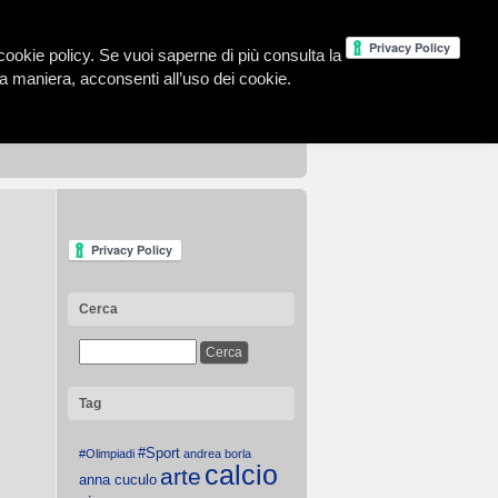
la cookie policy. Se vuoi saperne di più consulta la
 maniera, acconsenti all’uso dei cookie.
Cerca
Tag
#Sport
#Olimpiadi
andrea borla
calcio
arte
anna cuculo