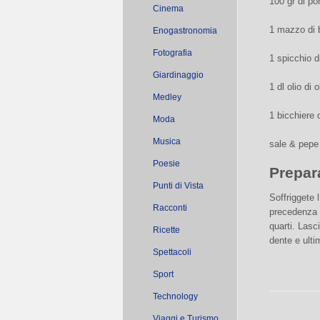
100 gr di po
Cinema
1 mazzo di b
Enogastronomia
Fotografia
1 spicchio d
Giardinaggio
1 dl olio di 
Medley
1 bicchiere 
Moda
Musica
sale & pepe
Poesie
Prepar
Punti di Vista
Soffriggete l
Racconti
precedenza a
quarti. Lasc
Ricette
dente e ulti
Spettacoli
Sport
Technology
Viaggi e Turismo