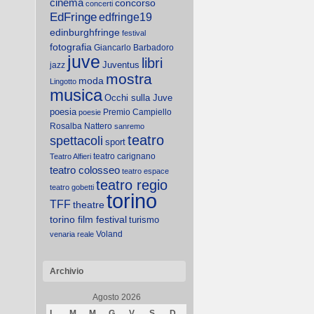
cinema
concorso
concerti
EdFringe
edfringe19
edinburghfringe
festival
fotografia
Giancarlo Barbadoro
juve
libri
Juventus
jazz
mostra
moda
Lingotto
musica
Occhi sulla Juve
poesia
Premio Campiello
poesie
Rosalba Nattero
sanremo
teatro
spettacoli
sport
teatro carignano
Teatro Alfieri
teatro colosseo
teatro espace
teatro regio
teatro gobetti
torino
TFF
theatre
torino film festival
turismo
Voland
venaria reale
Archivio
Agosto 2026
e
L
M
M
G
V
S
D