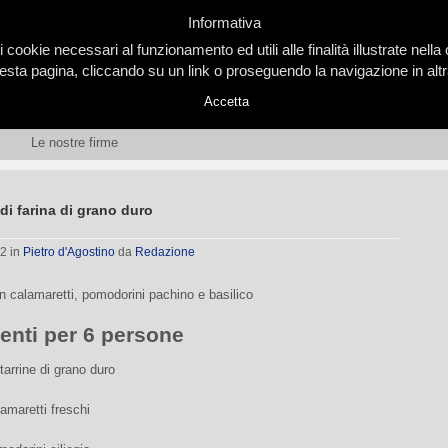
Informativa
i cookie necessari al funzionamento ed utili alle finalità illustrate nel
ta pagina, cliccando su un link o proseguendo la navigazione in altra
Accetta
Le nostre firme
 di farina di grano duro
02
in
Pietro d'Agostino
da
Redazione
n calamaretti, pomodorini pachino e basilico
ienti per 6 persone
itarrine di grano duro
lamaretti freschi