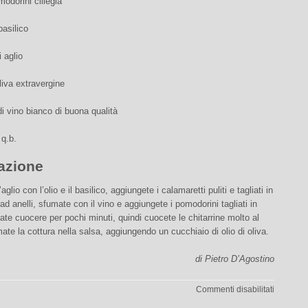
modorini ciliegia
asilico
i aglio
oliva extravergine
di vino bianco di buona qualità
 q.b.
azione
’aglio con l’olio e il basilico, aggiungete i calamaretti puliti e tagliati in
d anelli, sfumate con il vino e aggiungete i pomodorini tagliati in
iate cuocere per pochi minuti, quindi cuocete le chitarrine molto al
mate la cottura nella salsa, aggiungendo un cucchiaio di olio di oliva.
di Pietro D’Agostino
su
Commenti disabilitati
Chitarrin