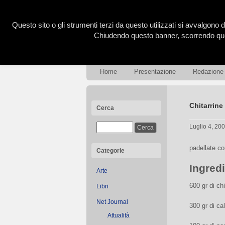
Questo sito o gli strumenti terzi da questo utilizzati si avvalgono d
Chiudendo questo banner, scorrendo ques
Home
Presentazione
Redazione
Chitarrine
Cerca
Luglio 4, 20
padellate co
Categorie
Ingred
Arte
600 gr di ch
Libri
Net Journal
300 gr di ca
Attualità