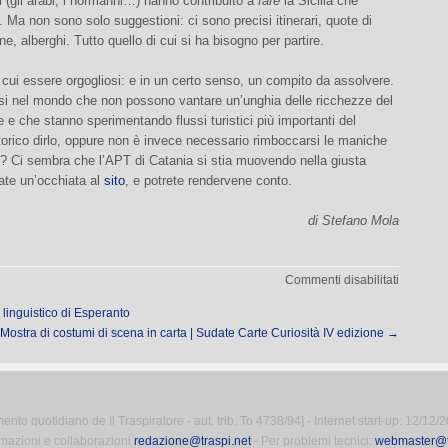
i (gli arabi, i normanni…) hanno contribuito a
fare
la Sicilia che
Ma non sono solo suggestioni: ci sono precisi itinerari, quote di
ne, alberghi. Tutto quello di cui si ha bisogno per partire.
cui essere orgogliosi: e in un certo senso, un compito da assolvere.
si nel mondo che non possono vantare un’unghia delle ricchezze del
 e che stanno sperimentando flussi turistici più importanti del
torico dirlo, oppure non è invece necessario rimboccarsi le maniche
i? Ci sembra che l’APT di Catania si stia muovendo nella giusta
ate un’occhiata al
sito
, e potrete rendervene conto.
di Stefano Mola
su
Commenti disabilitati
Catania
linguistico di Esperanto
Live!
Mostra di costumi di scena in carta | Sudate Carte Curiosità IV edizione
→
to quotidiano de Il Traspiratore - aut. trib. To 4738/94] - Internet start-up: 12/12/
rmazioni e collaborazioni
redazione@traspi.net
- Per problemi tecnici:
webmaster@tr