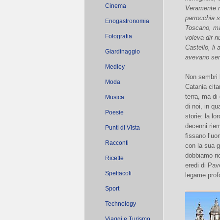
Cinema
Veramente ne
parrocchia 
Enogastronomia
Toscano, m
Fotografia
voleva dir n
Castello, li
Giardinaggio
avevano semp
Medley
Non sembri b
Moda
Catania cit
terra, ma di
Musica
di noi, in q
Poesie
storie: la lo
decenni riem
Punti di Vista
fissano l’uo
Racconti
con la sua g
dobbiamo ric
Ricette
eredi di Pav
Spettacoli
legame profo
Sport
Technology
Viaggi e Turismo