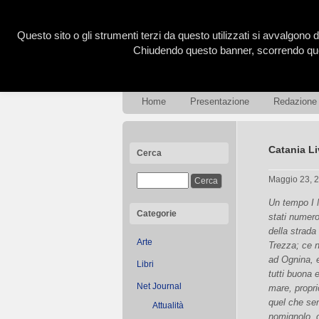
Questo sito o gli strumenti terzi da questo utilizzati si avvalgono d
Chiudendo questo banner, scorrendo ques
Home
Presentazione
Redazione
Catania Li
Cerca
Maggio 23, 
Un tempo I 
Categorie
stati numer
della strada
Arte
Trezza; ce n
ad Ognina, e
Libri
tutti buona 
Net Journal
mare, propri
quel che se
Attualità
nomignolo, 