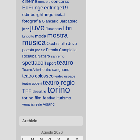
cinema
concorso
concerti
EdFringe
edfringe19
edinburghfringe
festival
fotografia
Giancarlo Barbadoro
juve
libri
Juventus
jazz
mostra
moda
Lingotto
musica
Occhi sulla Juve
poesia
Premio Campiello
poesie
Rosalba Nattero
sanremo
teatro
spettacoli
sport
teatro carignano
Teatro Alfieri
teatro colosseo
teatro espace
teatro regio
teatro gobetti
torino
TFF
theatre
torino film festival
turismo
Voland
venaria reale
Archivio
Agosto 2026
L
M
M
G
V
S
D