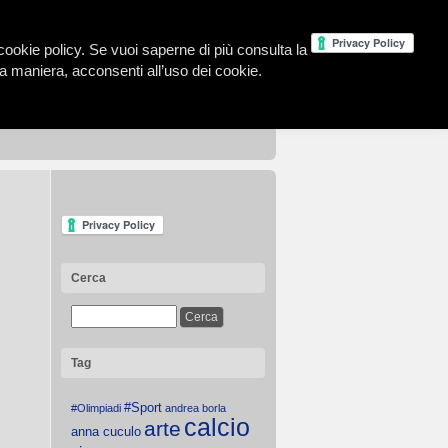
la cookie policy. Se vuoi saperne di più consulta la
 maniera, acconsenti all’uso dei cookie.
Cerca
Tag
#Sport
#Olimpiadi
andrea borla
calcio
arte
anna cuculo