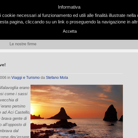
Informativa
i cookie necessari al funzionamento ed utili alle finalità illustrate nel
ta pagina, cliccando su un link o proseguendo la navigazione in altra
Accetta
Le nostre firme
ve!
2006
in
Viaggi e Turismo
da
Stefano Mola
Malavoglia erano
osi come i sassi
 vecchia di
’erano persino
 ad Aci Castello,
e brava gente di
o all’opposto di
mbrava dal
come dev’essere.