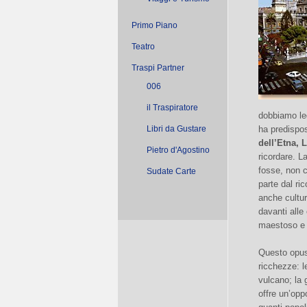
Primo Piano
Teatro
Traspi Partner
006
il Traspiratore
dobbiamo leg
Libri da Gustare
ha predispos
dell’Etna, L
Pietro d'Agostino
ricordare. L
fosse, non c
Sudate Carte
parte dal r
anche cultur
davanti alle
maestoso e 
Questo opusc
ricchezze: le
vulcano; la 
offre un’oppo