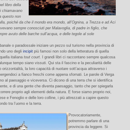
l libro della
si chiamavano
a questo non
ulla, poiché da che il mondo era mondo, all’Ognina, a Trezza e ad Aci
 avevano sempre conosciuti per Malavoglia, di padre in figlio, che
re avuto delle barche sull’acqua, e delle tegole al sole
anale o paradossale iniziare un pezzo sul turismo nella provincia di
ando uno degli
incipit
più famosi non solo della letteratura di quella
 quella italiana
tout court
. I grandi libri ci raccontano sempre qualcosa
ualunque tempo siano vissuti. Qui sta il fascino e la peculiarità delle
ro orizzontalità, la loro capacità di nuotare sott’acqua attraverso i
ergendoci a fianco freschi come appena sfornati. Le parole di Verga
mo al paesaggio e viceversa. Ci dicono di una terra che si identifica
ente, e di una gente che diventa paesaggio, tanto che per spiegarla
orrere proprio agli elementi della natura. E forse siamo proprio noi,
ese e Fenoglio e delle loro colline, i più attrezzati a capire questo
ndo tra l’uomo e la terra.
Provocatoriamente,
potremmo parlare di una
provincia da leggere. Si