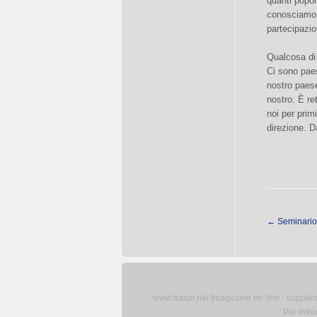
quanti popol
conosciamo. 
partecipazio
Qualcosa di 
Ci sono pae
nostro paese
nostro. È re
noi per prim
direzione. D
←
Seminario 
www.traspi.net [magazine on line - supplemen
Per info