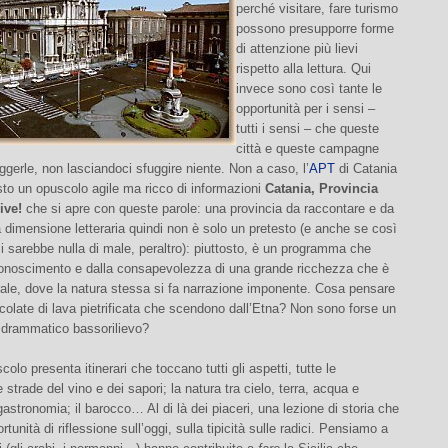
perché visitare, fare turismo
possono presupporre forme
di attenzione più lievi
rispetto alla lettura. Qui
invece sono così tante le
opportunità per i sensi –
tutti i sensi – che queste
città e queste campagne
gerle, non lasciandoci sfuggire niente. Non a caso, l’
APT
di Catania
to un opuscolo agile ma ricco di informazioni
Catania, Provincia
ive!
che si apre con queste parole: una provincia da raccontare e da
a dimensione letteraria quindi non è solo un pretesto (e anche se così
i sarebbe nulla di male, peraltro): piuttosto, è un programma che
iconoscimento e dalla consapevolezza di una grande ricchezza che è
ale, dove la natura stessa si fa narrazione imponente. Cosa pensare
 colate di lava pietrificata che scendono dall’Etna? Non sono forse un
drammatico bassorilievo?
olo presenta itinerari che toccano tutti gli aspetti, tutte le
 strade del vino e dei sapori; la natura tra cielo, terra, acqua e
gastronomia; il barocco… Al di là dei piaceri, una lezione di storia che
rtunità di riflessione sull’oggi, sulla tipicità sulle radici. Pensiamo a