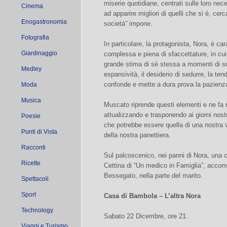
miserie quotidiane, centrati sulle loro nec
Cinema
ad apparire migliori di quelli che si è, ce
Enogastronomia
società” impone.
Fotografia
In particolare, la protagonista, Nora, è ca
Giardinaggio
complessa e piena di sfaccettature, in cu
grande stima di sè stessa a momenti di sc
Medley
espansività, il desiderio di sedurre, la ten
confonde e mette a dura prova la pazienza 
Moda
Musica
Muscato riprende questi elementi e ne fa na
attualizzando e trasponendo ai giorni nost
Poesie
che potrebbe essere quella di una nostra v
Punti di Vista
della nostra panettiera.
Racconti
Sul palcoscenico, nei panni di Nora, una 
Ricette
Cettina di “Un medico in Famiglia”, accom
Bessegato, nella parte del marito.
Spettacoli
Sport
Casa di Bambola – L’altra Nora
Technology
Sabato 22 Dicembre, ore 21.
Viaggi e Turismo