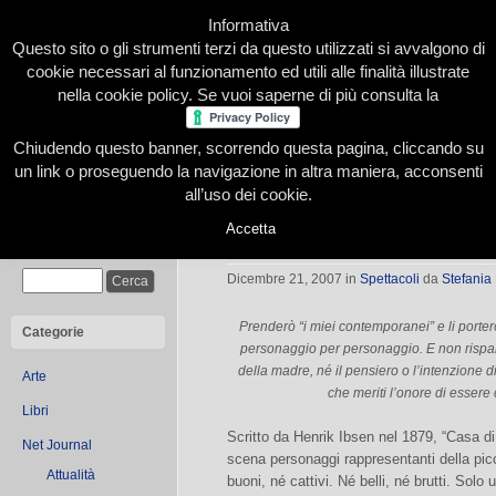
Informativa
Questo sito o gli strumenti terzi da questo utilizzati si avvalgono di
cookie necessari al funzionamento ed utili alle finalità illustrate
nella cookie policy. Se vuoi saperne di più consulta la
Chiudendo questo banner, scorrendo questa pagina, cliccando su
Home
Presentazione
Redazione
Le nostre firme
un link o proseguendo la navigazione in altra maniera, acconsenti
all’uso dei cookie.
Accetta
Casa di Bambola – L’altra Nora
Cerca
Dicembre 21, 2007
in
Spettacoli
da
Stefania 
Prenderò “i miei contemporanei” e li porte
Categorie
personaggio per personaggio. E non rispa
della madre, né il pensiero o l’intenzione
Arte
che meriti l’onore di essere
Libri
Scritto da Henrik Ibsen nel 1879, “Casa di
Net Journal
scena personaggi rappresentanti della picc
Attualità
buoni, né cattivi. Né belli, né brutti. Sol