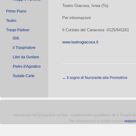
Teatro Giacosa, Ivrea (To).
Primo Piano
Per informazioni
Teatro
Il Contato del Canavese -0125/641161
Traspi Partner
006
www.teatrogiacosa.it
il Traspiratore
Libri da Gustare
Pietro d'Agostino
Sudate Carte
←
Il sogno di Nunziante alla Promotrice
www.traspi.net [magazine on line - supplemento quotidiano de Il Traspiratore 
Per informazioni e collaborazioni
redazi