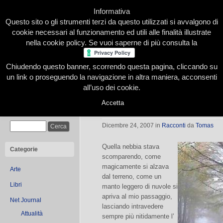
Informativa
Questo sito o gli strumenti terzi da questo utilizzati si avvalgono di
cookie necessari al funzionamento ed utili alle finalità illustrate
nella cookie policy. Se vuoi saperne di più consulta la
Chiudendo questo banner, scorrendo questa pagina, cliccando su
Home
Presentazione
Redazione
Le nostre firme
un link o proseguendo la navigazione in altra maniera, acconsenti
all’uso dei cookie.
Accetta
Sogni minori – 3a parte
Cerca
Dicembre 24, 2007
in
Racconti
da
Tomas
Quella nebbia stava
Categorie
scomparendo, come
magicamente si alzava
Arte
dal terreno, come un
Libri
manto leggero di nuvole si
apriva al mio passaggio,
Net Journal
lasciando intravedere
Attualità
sempre più nitidamente l’