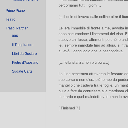
percorriamo tutti i giorni…
Primo Piano
[…il sole si levava dalle colline oltre il f
Teatro
Lei era immobile di fronte a me, avvolta in
Traspi Partner
capo oscurandone i lineamenti del viso. E
006
sapevo chi fosse, altrimenti perchè le an
il Traspiratore
lei, sempre immobile fino ad allora, si ri
si levò il cappuccio che la nascondeva.
Libri da Gustare
[…nella stanza non più buia…]
Pietro d'Agostino
Sudate Carte
La luce penetrava attraverso le fessure del
suo corso e non c’era più tempo da perder
mantello che cadeva tra le foglie, un mant
nulla a fare da contraltare alla mattinata c
in ritardo e quel maledetto volto non lo 
[ Finished ? ]