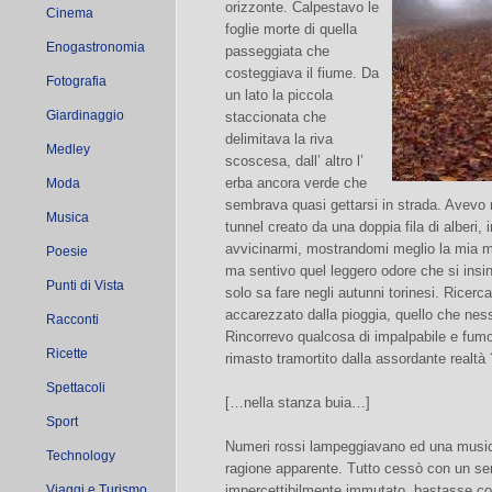
orizzonte. Calpestavo le
Cinema
foglie morte di quella
Enogastronomia
passeggiata che
costeggiava il fiume. Da
Fotografia
un lato la piccola
Giardinaggio
staccionata che
delimitava la riva
Medley
scoscesa, dall’ altro l’
erba ancora verde che
Moda
sembrava quasi gettarsi in strada. Avevo 
Musica
tunnel creato da una doppia fila di alberi, in
avvicinarmi, mostrandomi meglio la mia 
Poesie
ma sentivo quel leggero odore che si insi
Punti di Vista
solo sa fare negli autunni torinesi. Ricer
accarezzato dalla pioggia, quello che ne
Racconti
Rincorrevo qualcosa di impalpabile e fum
Ricette
rimasto tramortito dalla assordante realtà 
Spettacoli
[…nella stanza buia…]
Sport
Numeri rossi lampeggiavano ed una music
Technology
ragione apparente. Tutto cessò con un sem
Viaggi e Turismo
impercettibilmente immutato, bastasse co