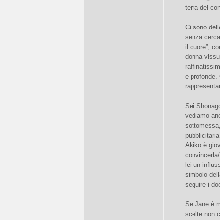
terra del con
Ci sono dell
senza cercar
il cuore”, c
donna vissut
raffinatissim
e profonde. 
rappresentan
Sei Shonagon 
vediamo anch
sottomessa, 
pubblicitari
Akiko è giov
convincerla/
lei un influ
simbolo dell
seguire i doc
Se Jane è m
scelte non c