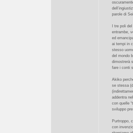
oscuramente,
dell’ingiust
parole di S
I tre poli de
entrambe, v
ed emancipa
ai tempi in 
stesso uomo
del mondo ba
dimostrerà 
fare i conti
Akiko perch
se stessa (d
(indirettame
addentra ne
con quelle “
sviluppo pr
Purtroppo, c
con invenzio
ritorniamo a