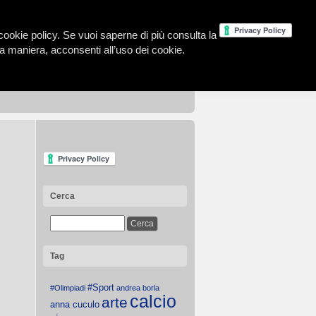
la cookie policy. Se vuoi saperne di più consulta la
 maniera, acconsenti all’uso dei cookie.
Cerca
Tag
#Sport
#Olimpiadi
andrea borla
calcio
arte
anna cuculo