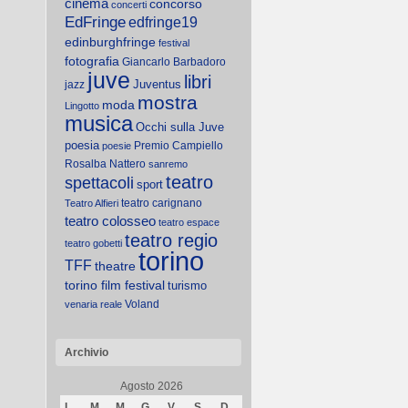
cinema
concorso
concerti
EdFringe
edfringe19
edinburghfringe
festival
fotografia
Giancarlo Barbadoro
juve
libri
Juventus
jazz
mostra
moda
Lingotto
musica
Occhi sulla Juve
poesia
Premio Campiello
poesie
Rosalba Nattero
sanremo
teatro
spettacoli
sport
teatro carignano
Teatro Alfieri
teatro colosseo
teatro espace
teatro regio
teatro gobetti
torino
TFF
theatre
torino film festival
turismo
Voland
venaria reale
Archivio
Agosto 2026
L
M
M
G
V
S
D