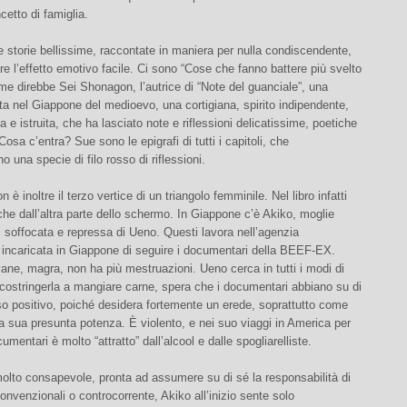
cetto di famiglia.
e storie bellissime, raccontate in maniera per nulla condiscendente,
e l’effetto emotivo facile. Ci sono “Cose che fanno battere più svelto
ome direbbe Sei Shonagon, l’autrice di “Note del guanciale”, una
a nel Giappone del medioevo, una cortigiana, spirito indipendente,
a e istruita, che ha lasciato note e riflessioni delicatissime, poetiche
Cosa c’entra? Sue sono le epigrafi di tutti i capitoli, che
o una specie di filo rosso di riflessioni.
è inoltre il terzo vertice di un triangolo femminile. Nel libro infatti
e dall’altra parte dello schermo. In Giappone c’è Akiko, moglie
soffocata e repressa di Ueno. Questi lavora nell’agenzia
a incaricata in Giappone di seguire i documentari della BEEF-EX.
ane, magra, non ha più mestruazioni. Ueno cerca in tutti i modi di
costringerla a mangiare carne, spera che i documentari abbiano su di
sso positivo, poiché desidera fortemente un erede, soprattutto come
a sua presunta potenza. È violento, e nei suo viaggi in America per
umentari è molto “attratto” dall’alcool e dalle spogliarelliste.
olto consapevole, pronta ad assumere su di sé la responsabilità di
onvenzionali o controcorrente, Akiko all’inizio sente solo