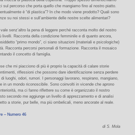
rci sul percorso che porta quello che mangiamo fino al nostro piatto.
entualmente è “di plastica”? In che modo viene prodotto? Quali sono
ze su noi stessi e sull’ambiente delle nostre scelte alimentari?
 vale senz’altro la pena di leggere perché racconta molto del nostro
 livelli. Racconta della condizione femminile e di quanto ancora,
siddetto “primo mondo”, ci siano situazioni (materiali e psicologiche)
ità. Racconta percorsi personali di formazione. Racconta il mosaico
ntando il concetto di famiglia.
se che mi piacciono di più è proprio la capacità di calare storie
entimenti, riflessioni che possono dare identificazione senza perdere
di luoghi, odori, rumori. I personaggi lavorano, respirano, mangiano,
e in un mondo riconoscibile. Sono coinvolti in vicende che aprono
interiorità, ma ci fanno riflettere su come è organizzato il nostro
to secondo me aggiunge un livello di apprezzamento e di analisi
spetto a storie, pur belle, ma più ombelicali, meno ancorate al reale.
ore – Numero 46
di S. Mola