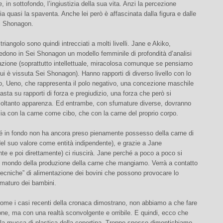
 in sottofondo, l’ingiustizia della sua vita. Anzi la percezione
izia quasi la spaventa. Anche lei però è affascinata dalla figura e dalle
ei Shonagon.
l triangolo sono quindi intrecciati a molti livelli. Jane e Akiko,
edono in Sei Shonagon un modello femminile di profondità d’analisi
zione (soprattutto intellettuale, miracolosa comunque se pensiamo
cui è vissuta Sei Shonagon). Hanno rapporti di diverso livello con lo
, Ueno, che rappresenta il polo negativo, una concezione maschile
sta su rapporti di forza e pregiudizio, una forza che però si
soltanto apparenza. Ed entrambe, con sfumature diverse, dovranno
 sia con la carne come cibo, che con la carne del proprio corpo.
é in fondo non ha ancora preso pienamente possesso della carne di
el suo valore come entità indipendente), e grazie a Jane
nte e poi direttamente) ci riuscirà. Jane perché a poco a poco si
l mondo della produzione della carne che mangiamo. Verrà a contatto
tecniche” di alimentazione dei bovini che possono provocare lo
ematuro dei bambini.
ome i casi recenti della cronaca dimostrano, non abbiamo a che fare
ne, ma con una realtà sconvolgente e orribile. E quindi, ecco che
lla mucca di plastica della copertina. Troppo spesso dimentichiamo