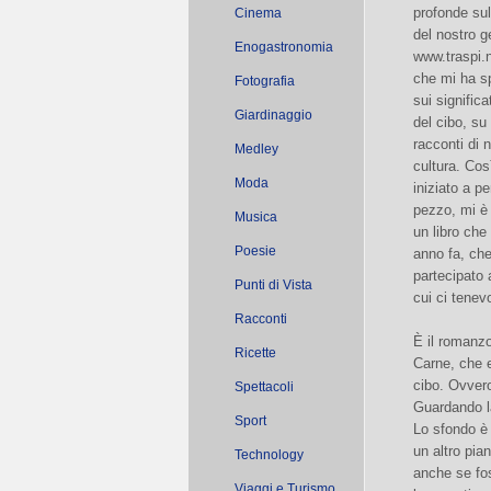
profonde sul
Cinema
del nostro g
Enogastronomia
www.traspi.
che mi ha spi
Fotografia
sui significa
Giardinaggio
del cibo, su
racconti di n
Medley
cultura. Cos
Moda
iniziato a p
pezzo, mi è
Musica
un libro che
Poesie
anno fa, ch
partecipato 
Punti di Vista
cui ci tenev
Racconti
È il romanzo
Ricette
Carne, che e
cibo. Ovvero
Spettacoli
Guardando la
Sport
Lo sfondo è 
un altro pia
Technology
anche se fo
Viaggi e Turismo