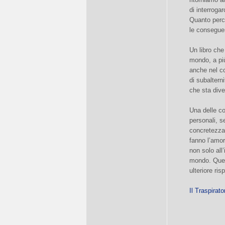
di interroga
Quanto perc
le conseguen
Un libro che
mondo, a più
anche nel co
di subaltern
che sta dive
Una delle co
personali, s
concretezza 
fanno l’amor
non solo all’
mondo. Ques
ulteriore ri
Il Traspirat