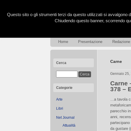
Questo sito o gli strumenti terzi da questo utilizzati si avvalgono d
Chiudendo questo banner, scorrendo ques
Home
Presentazione
Redazione
Carne
Cerca
Gennaio 25,
Carne 
Categorie
378 – 
…a tavola coi
Arte
metaforicam
Libri
parecchio in 
anni, recen
Net Journal
partecipano 
Attualità
da gustare (