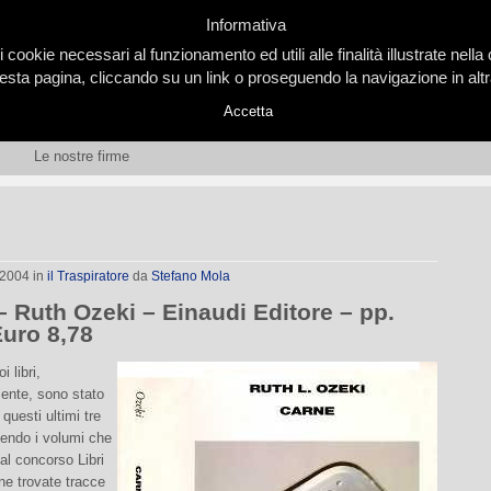
Informativa
i cookie necessari al funzionamento ed utili alle finalità illustrate nel
ta pagina, cliccando su un link o proseguendo la navigazione in altra
Accetta
Le nostre firme
 2004
in
il Traspiratore
da
Stefano Mola
– Ruth Ozeki – Einaudi Editore – pp.
Euro 8,78
 libri,
ente, sono stato
questi ultimi tre
sendo i volumi che
al concorso Libri
ne trovate tracce