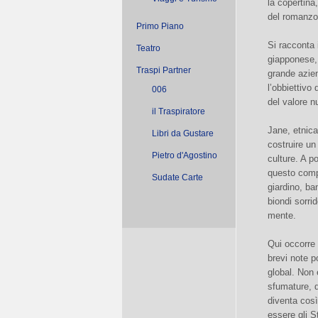
la copertina,
del romanzo
Primo Piano
Si racconta 
Teatro
giapponese,
Traspi Partner
grande azien
l’obbiettivo
006
del valore nu
il Traspiratore
Jane, etnica
Libri da Gustare
costruire un
Pietro d'Agostino
culture. A p
questo compi
Sudate Carte
giardino, ba
biondi sorri
mente.
Qui occorre 
brevi note p
global. Non
sfumature, do
diventa così
essere gli S