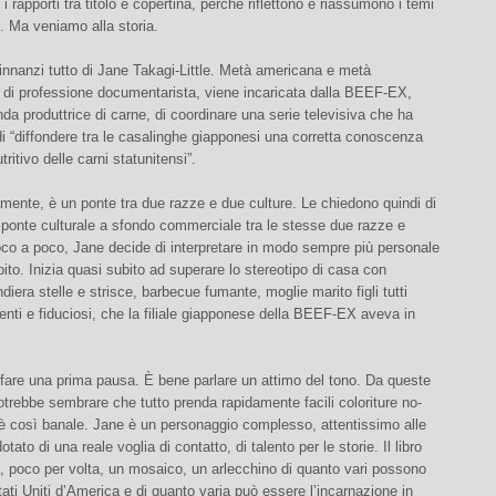
 i rapporti tra titolo e copertina, perché riflettono e riassumono i temi
. Ma veniamo alla storia.
innanzi tutto di Jane Takagi-Little. Metà americana e metà
 di professione documentarista, viene incaricata dalla BEEF-EX,
da produttrice di carne, di coordinare una serie televisiva che ha
 di “diffondere tra le casalinghe giapponesi una corretta conoscenza
tritivo delle carni statunitensi”.
mente, è un ponte tra due razze e due culture. Le chiedono quindi di
 ponte culturale a sfondo commerciale tra le stesse due razze e
oco a poco, Jane decide di interpretare in modo sempre più personale
to. Inizia quasi subito ad superare lo stereotipo di casa con
ndiera stelle e strisce, barbecue fumante, moglie marito figli tutti
denti e fiduciosi, che la filiale giapponese della BEEF-EX aveva in
fare una prima pausa. È bene parlare un attimo del tono. Da queste
otrebbe sembrare che tutto prenda rapidamente facili coloriture no-
 è così banale. Jane è un personaggio complesso, attentissimo alle
tato di una reale voglia di contatto, di talento per le storie. Il libro
, poco per volta, un mosaico, un arlecchino di quanto vari possono
tati Uniti d’America e di quanto varia può essere l’incarnazione in