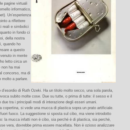
le pagine virtuali
emello informatico,
net). Un’esperienza
nto a riflettere
ti reali e simbolici
 quanto in fondo ci
oi, della nostra
ì, quando ho
ensare a questo
 venuto in mente
 ho letto circa un
e non ha mai
al concorso, ma di
o molto a parlare.
 d’esordio di Ruth Ozeki. Ha un titolo molto secco, una sola parola,
voca subito molte cose. Due su tutte, o prima di tutte: il sesso e il
 due tra i principali modi di interazione degli esseri umani.
 copertina, si vede una mucca di plastica sopra un prato artificiale.
fuori fuoco. La suggestione si sposta sul cibo, ma viene introdotto
no: la mucca infatti non è cibo, sia perché è di plastica, sia perché,
sse vera, dovrebbe prima essere macellata. Non è ozioso analizzare