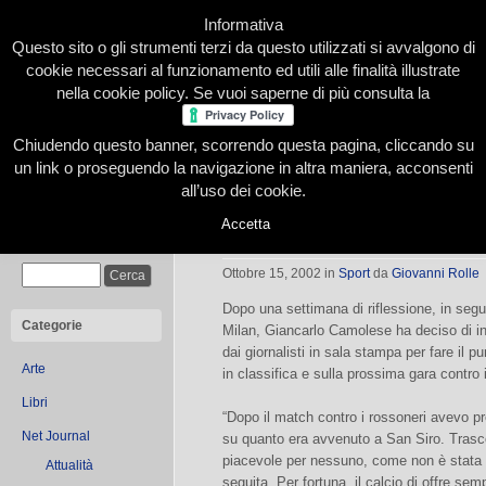
Informativa
Questo sito o gli strumenti terzi da questo utilizzati si avvalgono di
cookie necessari al funzionamento ed utili alle finalità illustrate
nella cookie policy. Se vuoi saperne di più consulta la
Chiudendo questo banner, scorrendo questa pagina, cliccando su
Home
Presentazione
Redazione
Le nostre firme
un link o proseguendo la navigazione in altra maniera, acconsenti
all’uso dei cookie.
Accetta
Camolese si gioca l’ultimo jolly
Cerca
Ottobre 15, 2002
in
Sport
da
Giovanni Rolle
Dopo una settimana di riflessione, in segu
Categorie
Milan, Giancarlo Camolese ha deciso di in
dai giornalisti in sala stampa per fare il p
Arte
in classifica e sulla prossima gara contro 
Libri
“Dopo il match contro i rossoneri avevo pre
Net Journal
su quanto era avvenuto a San Siro. Trasc
piacevole per nessuno, come non è stata 
Attualità
seguita. Per fortuna, il calcio di offre sem