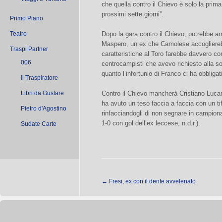
che quella contro il Chievo è solo la prima
prossimi sette giorni”.
Primo Piano
Teatro
Dopo la gara contro il Chievo, potrebbe arr
Maspero, un ex che Camolese accogliereb
Traspi Partner
caratteristiche al Toro farebbe davvero 
006
centrocampisti che avevo richiesto alla so
quanto l’infortunio di Franco ci ha obbligat
il Traspiratore
Libri da Gustare
Contro il Chievo mancherà Cristiano Lucare
ha avuto un teso faccia a faccia con un t
Pietro d'Agostino
rinfacciandogli di non segnare in campion
1-0 con gol dell’ex leccese, n.d.r.).
Sudate Carte
←
Fresi, ex con il dente avvelenato