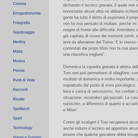
Cinema
dichiarato il tecnico granata, il quale non si
nonostante alcuni ultrà ne abbiano richies
Enogastronomia
gente ha tutto il diritto di esprimere il pr
Fotografia
non ho mai pensato di mollare, perché m
reagire di fronte alle difficoltà. Arrendersi
Giardinaggio
già capitato di vivere dei momenti simili,
Medley
anni da allenatore del Torino. E lo stesso 
contestati dai propri tifosi non fa mai piace
Moda
una classifica migliore”.
Musica
Domenica la squadra granata è attesa dalla
Poesie
Toro non può permettersi di sbagliare, c
risultato di domenica è molto importante, 
Punti di Vista
soprattutto dal punto di vista psicologic
Racconti
tesa e carica di nervosismo, ma confido c
situazione, essendoci già passati. La cos
Ricette
raziocinio, a differenza di quanto è acca
Spettacoli
e Milan”.
Sport
Contro gli scaligeri il Toro recupererà alcu
Technology
anche indurre il tecnico ad apportare alc
essere che qualche giocatore abbia bisog
Viaggi e Turismo