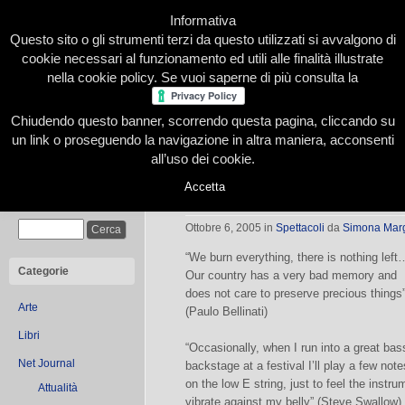
Informativa
Questo sito o gli strumenti terzi da questo utilizzati si avvalgono di
cookie necessari al funzionamento ed utili alle finalità illustrate
nella cookie policy. Se vuoi saperne di più consulta la
Chiudendo questo banner, scorrendo questa pagina, cliccando su
Home
Presentazione
Redazione
Le nostre firme
un link o proseguendo la navigazione in altra maniera, acconsenti
all’uso dei cookie.
Accetta
Bellinati-Swallow al FolkClub
Cerca
Ottobre 6, 2005
in
Spettacoli
da
Simona Mar
“We burn everything, there is nothing left
Categorie
Our country has a very bad memory and
does not care to preserve precious things
Arte
(Paulo Bellinati)
Libri
“Occasionally, when I run into a great bas
Net Journal
backstage at a festival I’ll play a few note
on the low E string, just to feel the instru
Attualità
vibrate against my belly” (Steve Swallow)