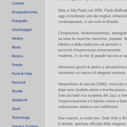
Cinema
Nato a São Paulo nel 1950, Paulo Bellinat
Enogastronomia
oggi considerato uno dei migliori chitarristi
Fotografia
contemporanei, e non solo in Brasile.
Giardinaggio
Compositore, multistrumentista, arrangiat
Medley
sa unire le musiche classiche, popolari, d
folklore e della tradizione ad armonie e
Moda
tecniche d’espressione estremamente
moderne, in un mix di grande fascino e su
Musica
Poesie
Attraverso giochi di plettro e dimestichezz
strumento un mezzo di elegante armonia, 
Punti di Vista
Racconti
Newyorkese di nascita (1940), cresciuto 
dopo aver studiato piano e tromba passa al
Ricette
Solo più tardi è la scoperta del Jazz a int
Spettacoli
l’improvvisazione e il talento vanno a bra
maturazione artistica non indifferenti.
Sport
Technology
Due maestri, a modo loro. Stati Uniti e Bra
6 ottobre, apertura ufficiale della stagion
Viaggi e Turismo