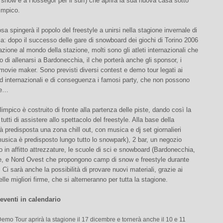
 snow e a Hossegor per il surf) che aprirà la sua nuova casa sotto
limpico.
a spingerà il popolo del freestyle a unirsi nella stagione invernale di
: dopo il successo delle gare di snowboard dei giochi di Torino 2006
azione al mondo della stazione, molti sono gli atleti internazionali che
 di allenarsi a Bardonecchia, il che porterà anche gli sponsor, i
i movie maker. Sono previsti diversi contest e demo tour legati ai
nd internazionali e di conseguenza i famosi party, che non possono
re…
olimpico è costruito di fronte alla partenza delle piste, dando così la
 tutti di assistere allo spettacolo del freestyle. Alla base della
rà predisposta una zona chill out, con musica e dj set giornalieri
musica è predisposto lungo tutto lo snowpark), 2 bar, un negozio
o in affitto attrezzature, le scuole di sci e snowboard (Bardonecchia,
, e Nord Ovest che propongono camp di snow e freestyle durante
. Ci sarà anche la possibilità di provare nuovi materiali, grazie ai
elle migliori firme, che si alterneranno per tutta la stagione.
 eventi in calendario
Demo Tour aprirà la stagione il 17 dicembre e tornerà anche il 10 e 11