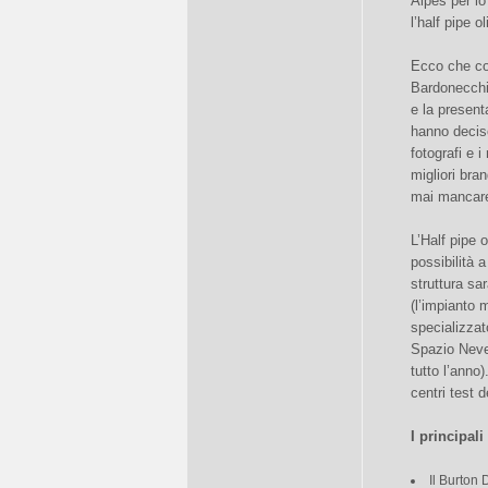
Alpes per lo
l’half pipe o
Ecco che cos
Bardonecchia
e la present
hanno deciso
fotografi e 
migliori bra
mai manca
L’Half pipe 
possibilità a
struttura sa
(l’impianto 
specializzat
Spazio Neve
tutto l’anno)
centri test d
I principali
Il Burton 