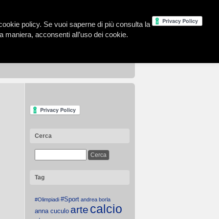
la cookie policy. Se vuoi saperne di più consulta la
 maniera, acconsenti all’uso dei cookie.
Cerca
Tag
#Sport
#Olimpiadi
andrea borla
calcio
arte
anna cuculo