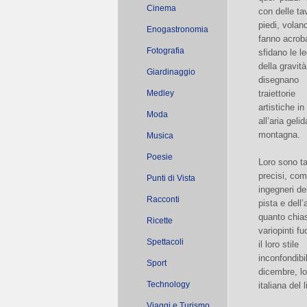
Cinema
con delle ta
piedi, volan
Enogastronomia
fanno acrob
Fotografia
sfidano le le
della gravità
Giardinaggio
disegnano
Medley
traiettorie
artistiche i
Moda
all’aria gelid
montagna.
Musica
Poesie
Loro sono t
precisi, co
Punti di Vista
ingegneri de
Racconti
pista e dell’a
quanto chia
Ricette
variopinti fuo
Spettacoli
il loro stile
inconfondibil
Sport
dicembre, lo
Technology
italiana del 
Viaggi e Turismo