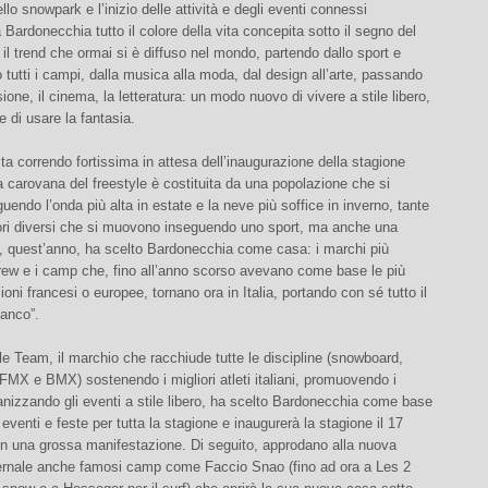
llo snowpark e l’inizio delle attività e degli eventi connessi
 Bardonecchia tutto il colore della vita concepita sotto il segno del
’ il trend che ormai si è diffuso nel mondo, partendo dallo sport e
 tutti i campi, dalla musica alla moda, dal design all’arte, passando
sione, il cinema, la letteratura: un modo nuovo di vivere a stile libero,
e di usare la fantasia.
ta correndo fortissima in attesa dell’inaugurazione della stagione
a carovana del freestyle è costituita da una popolazione che si
endo l’onda più alta in estate e la neve più soffice in inverno, tante
lori diversi che si muovono inseguendo uno sport, ma anche una
e, quest’anno, ha scelto Bardonecchia come casa: i marchi più
rew e i camp che, fino all’anno scorso avevano come base le più
oni francesi o europee, tornano ora in Italia, portando con sé tutto il
ianco”.
le Team, il marchio che racchiude tutte le discipline (snowboard,
 FMX e BMX) sostenendo i migliori atleti italiani, promuovendo i
anizzando gli eventi a stile libero, ha scelto Bardonecchia come base
 eventi e feste per tutta la stagione e inaugurerà la stagione il 17
n una grossa manifestazione. Di seguito, approdano alla nuova
vernale anche famosi camp come Faccio Snao (fino ad ora a Les 2