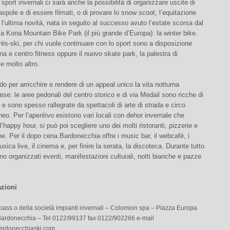
 sport invernali ci sarà anche la possibilità di organizzare uscite di
iaspole e di essere filmati, o di provare lo snow scoot, l’equitazione
 l’ultima novità, nata in seguito al successo avuto l’estate scorsa dal
 Kona Mountain Bike Park (il più grande d’Europa): la winter bike.
rès-ski, per chi vuole continuare con lo sport sono a disposizione
na e centro fitness oppure il nuovo skate park, la palestra di
e molto altro.
 per arricchire e rendere di un appeal unico la vita notturna
se: le aree pedonali del centro storico e di via Medail sono ricche di
e e sono spesso rallegrate da spettacoli di arte di strada e circo
o. Per l’aperitivo esistono vari locali con dehor invernale che
’happy hour, si può poi scegliere uno dei molti ristoranti, pizzerie e
che. Per il dopo cena Bardonecchia offre i music bar, il webcafè, i
sica live, il cinema e, per finire la serata, la discoteca. Durante tutto
no organizzati eventi, manifestazioni culturali, notti bianche e pazze
azioni
kipass o della società impianti invernali – Colomion spa – Piazza Europa
ardonecchia – Tel 0122/99137 fax 0122/902266 e-mail
rdonecchiaski.com