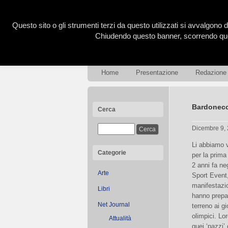
Questo sito o gli strumenti terzi da questo utilizzati si avvalgono d
Chiudendo questo banner, scorrendo ques
Home
Presentazione
Redazione
Bardonecch
Cerca
Dicembre 9,
Li abbiamo v
Categorie
per la prima
2 anni fa neg
Arte
Sport Event,
manifestazi
Libri
hanno prepar
Net Journal
terreno ai gi
olimpici. Lo
Attualità
quei ‘pazzi’