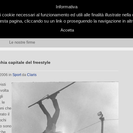
Informativa
i cookie necessari al funzionamento ed utili alle finalità illustrate nel
ta pagina, cliccando su un link o proseguendo la navigazione in altra
Accetta
Le nostre firme
ia capitale del freestyle
 2006
in
Sport
da
Claris
isti
 volta
li
 le
oni che
ato il
ochi
ro sono
 che,