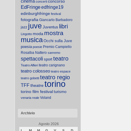
cinema
concorso
concerti
EdFringe
edfringe19
edinburghfringe
festival
fotografia
Giancarlo Barbadoro
juve
libri
Juventus
jazz
mostra
moda
Lingotto
musica
Occhi sulla Juve
poesia
Premio Campiello
poesie
Rosalba Nattero
sanremo
teatro
spettacoli
sport
teatro carignano
Teatro Alfieri
teatro colosseo
teatro espace
teatro regio
teatro gobetti
torino
TFF
theatre
torino film festival
turismo
Voland
venaria reale
Archivio
Agosto 2026
L
M
M
G
V
S
D