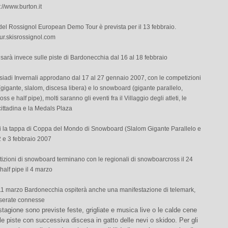
p://www.burton.it
del Rossignol European Demo Tour è prevista per il 13 febbraio.
ur.skisrossignol.com
sarà invece sulle piste di Bardonecchia dal 16 al 18 febbraio
siadi Invernali approdano dal 17 al 27 gennaio 2007, con le competizioni
 (gigante, slalom, discesa libera) e lo snowboard (gigante parallelo,
 e half pipe), molti saranno gli eventi fra il Villaggio degli atleti, le
cittadina e la Medals Plaza
 la tappa di Coppa del Mondo di Snowboard (Slalom Gigante Parallelo e
 2 e 3 febbraio 2007
izioni di snowboard terminano con le regionali di snowboarcross il 24
 half pipe il 4 marzo
l’11 marzo Bardonecchia ospiterà anche una manifestazione di telemark,
 serate connesse
 stagione sono previste feste, grigliate e musica live o le calde cene
ulle piste con successiva discesa in gatto delle nevi o skidoo. Per gli