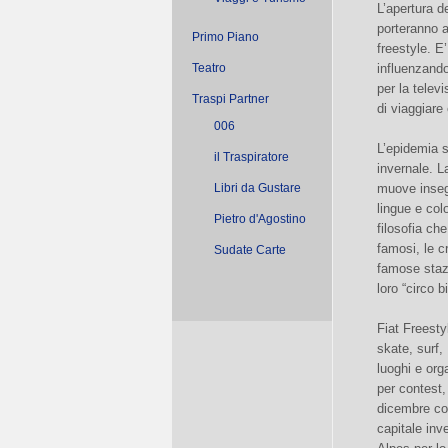
L’apertura de
porteranno a
Primo Piano
freestyle. E
Teatro
influenzando
per la televi
Traspi Partner
di viaggiare 
006
L’epidemia s
il Traspiratore
invernale. L
Libri da Gustare
muove insegu
lingue e co
Pietro d'Agostino
filosofia ch
famosi, le c
Sudate Carte
famose stazi
loro “circo b
Fiat Freesty
skate, surf,
luoghi e org
per contest,
dicembre co
capitale in