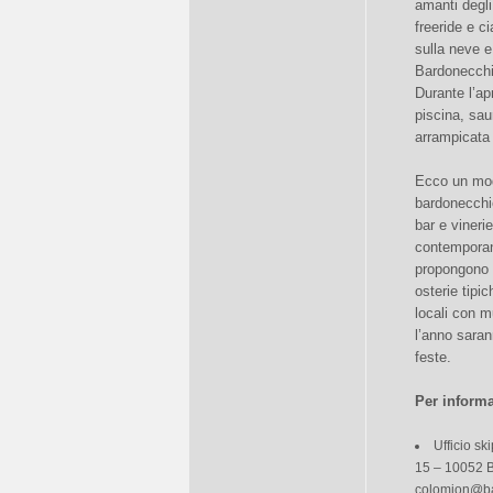
amanti degli
freeride e c
sulla neve e
Bardonecchia
Durante l’ap
piscina, sau
arrampicata 
Ecco un modo
bardonecchie
bar e vineri
contemporane
propongono l
osterie tipi
locali con mu
l’anno saran
feste.
Per inform
Ufficio s
15 – 10052 B
colomion@ba