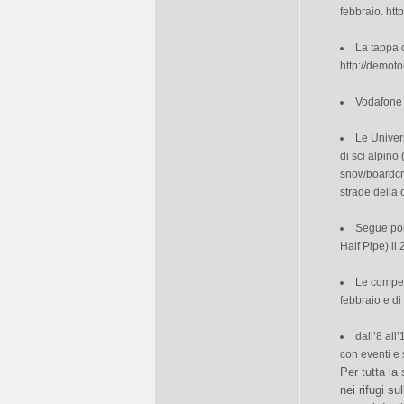
febbraio. htt
La tappa 
http://demoto
Vodafone 
Le Univer
di sci alpino
snowboardcross
strade della 
Segue poi
Half Pipe) il
Le compet
febbraio e di
dall’8 al
con eventi e
Per tutta la
nei rifugi s