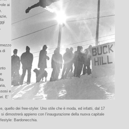
vole ai
o,
azie,
ggi
,
n mezzo
a di
anto
me
lla
ria,
ssosi e
ri. E’
e, quello dei free-styler. Uno stile che è moda, ed infatti, dal 17
 si dimostrerà appieno con l’inaugurazione della nuova capitale
lifestyle: Bardonecchia.