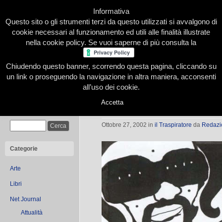
Informativa
Questo sito o gli strumenti terzi da questo utilizzati si avvalgono di
cookie necessari al funzionamento ed utili alle finalità illustrate
nella cookie policy. Se vuoi saperne di più consulta la
Chiudendo questo banner, scorrendo questa pagina, cliccando su
Home
Presentazione
Redazione
Le nostre firme
un link o proseguendo la navigazione in altra maniera, acconsenti
all’uso dei cookie.
Accetta
Bandidos
Cerca
Ottobre 27, 2002
in
il Traspiratore
da
Redazi
Categorie
Arte
Libri
Net Journal
Attualità