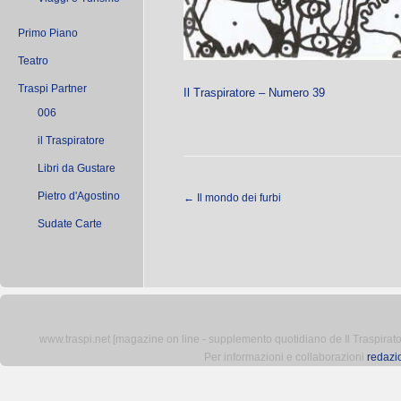
Primo Piano
Teatro
Traspi Partner
Il Traspiratore – Numero 39
006
il Traspiratore
Libri da Gustare
Pietro d'Agostino
←
Il mondo dei furbi
Sudate Carte
www.traspi.net [magazine on line - supplemento quotidiano de Il Traspiratore 
Per informazioni e collaborazioni
redazi