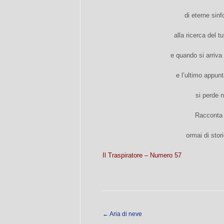
di eterne sin
alla ricerca del tu
e quando si arriva 
e l’ultimo appun
si perde ne
Racconta 
ormai di stor
Il Traspiratore – Numero 57
←
Aria di neve