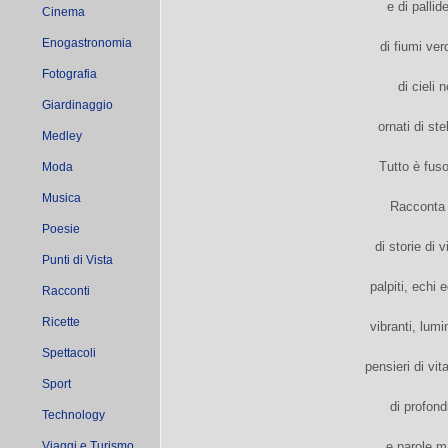
e di pallid
Cinema
Enogastronomia
di fiumi verd
Fotografia
di cieli n
Giardinaggio
ornati di ste
Medley
Tutto è fuso 
Moda
Musica
Racconta 
Poesie
di storie di v
Punti di Vista
palpiti, echi
Racconti
Ricette
vibranti, lumi
Spettacoli
pensieri di vit
Sport
di profondi
Technology
Viaggi e Turismo
e parole m