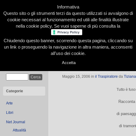
Informativa
Questo sito o gli strumenti terzi da questo utilizzati si avvalgono di
cookie necessari al funzionamento ed utili alle finalità illustrate
nella cookie policy. Se vuoi saperne di più consulta la
Chiudendo questo banner, scorrendo questa pagina, cliccando su
Home
Presentazione
Redazione
Le nostre firme
un link o proseguendo la navigazione in altra maniera, acconsenti
all’uso dei cookie.
Accetta
Aria
Cerca
Maggio 15, 2006
in
il Traspiratore
da
Tiziana
Tutto è fuso 
Categorie
Racconta 
Arte
Libri
di paesaggi
Net Journal
di tramont
Attualità