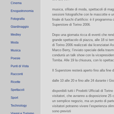
Cinema
musica, sfilate di moda, spettacoli di mag
Enogastronomia
sessioni fotografiche con le mascotte e u
Fotografia
finale di fuochi d’artificio: è il programma 
Superstore di Torino 2006.
Giardinaggio
Medley
Dopo una giornata ricca di eventi che ren
grande spettacolo di piazza, alle 18 si terr
Moda
di Torino 2006 realizzati dai licenziatari 
Marco Berry, l’inviato speciale della trasm
Musica
condurrà un talk show con la vicepresiden
Poesie
Tomba. Alle 19 la chiusura, con lo spettac
Punti di Vista
Il Superstore resterà aperto fino alla fine d
Racconti
dalle 10 alle 20 e fino alle 24 durante i G
Ricette
Spettacoli
disponibili tutti i Prodotti Ufficiali di Tor
visitatori, che avranno a disposizione 25
Sport
un semplice negozio, ma un punto di parten
Technology
visitatori potranno vivere l’esperienza olimp
sono previsti
Viaggi e Turismo