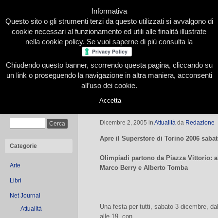
Informativa
Questo sito o gli strumenti terzi da questo utilizzati si avvalgono di
cookie necessari al funzionamento ed utili alle finalità illustrate
nella cookie policy. Se vuoi saperne di più consulta la
Chiudendo questo banner, scorrendo questa pagina, cliccando su
Home
Presentazione
Redazione
Le nostre firme
un link o proseguendo la navigazione in altra maniera, acconsenti
all’uso dei cookie.
Accetta
Apre il Superstore di Torino 2006
Cerca
Dicembre 2, 2005
in
Attualità
da
Redazione
Apre il Superstore di Torino 2006 saba
Categorie
Olimpiadi partono da Piazza Vittorio: a
Arte
Marco Berry e Alberto Tomba
Libri
Net Journal
Una festa per tutti, sabato 3 dicembre, da
Attualità
alle 19, con