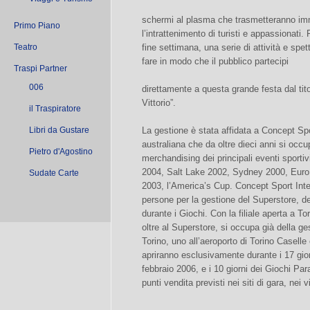
schermi al plasma che trasmetteranno imm
Primo Piano
l’intrattenimento di turisti e appassionati.
Teatro
fine settimana, una serie di attività e spe
fare in modo che il pubblico partecipi
Traspi Partner
006
direttamente a questa grande festa dal tit
Vittorio”.
il Traspiratore
Libri da Gustare
La gestione è stata affidata a Concept Spor
australiana che da oltre dieci anni si occu
Pietro d'Agostino
merchandising dei principali eventi sportivi
2004, Salt Lake 2002, Sydney 2000, Euro
Sudate Carte
2003, l’America’s Cup. Concept Sport Inter
persone per la gestione del Superstore, de
durante i Giochi. Con la filiale aperta a To
oltre al Superstore, si occupa già della g
Torino, uno all’aeroporto di Torino Casell
apriranno esclusivamente durante i 17 gior
febbraio 2006, e i 10 giorni dei Giochi Par
punti vendita previsti nei siti di gara, nei 