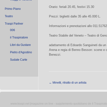
Orario: feriali 20.45, festivi 15.30
Primo Piano
Teatro
Prezzi: biglietti dalle 35 alle 45.000 L.
Traspi Partner
Informazioni e prenotazioni allo 011.5176
006
Teatro Stabile del Veneto – Teatro di Gen
il Traspiratore
Libri da Gustare
adattamento di Edoardo Sanguineti da un 
Arena e regia di Benno Besson: scene e cos
Pietro d'Agostino
Benezzi.
Sudate Carte
←
Minetti, ritratto di un artista
www.traspi.net [magazine on line - supplemento quotidiano de Il Traspiratore 