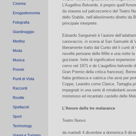
Cinema
L’Augellino Belverde, è proprio quell’Amor
da stasera sul palcoscenico del Teatro N
Enogastronomia
dello Stabile, nell’allestimento diretto d
Fotografia
principale interprete.
Giardinaggio
Edoardo Sanguineti è l’autore dell’adatta
Medley
canovaccio, in scena al San Samuele di V
liberamente tratto dal Cunto del li cunti d
Moda
novelle persiane delle Mille e una notte la f
gozziane: forte di significative esperienze
Musica
cervo nel 1971 e de L’augellino belverde d
Poesie
Gran Premio della critica francese), Ben
fiaba grottesca e satirica che avrà per prot
Punti di Vista
Coppe, Leandro come Clarice, Tartaglia pi
Racconti
impegnati in una serie di mirabolanti avv
misterioso ed incantato castello delle Mel
Ricette
Spettacoli
L’Amore delle tre melarance
Sport
Teatro Nuovo
Technology
da martedì 4 dicembre a domenica 9 dic
Viaggi e Turismo