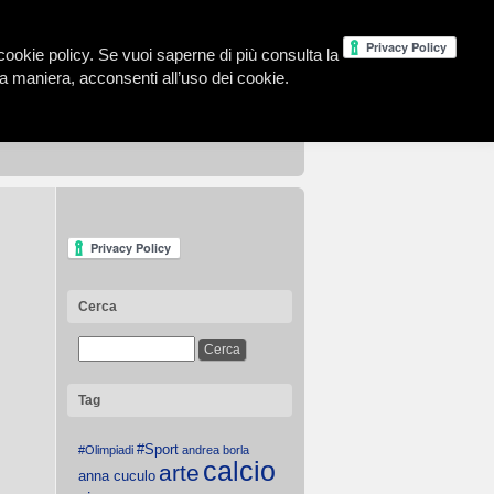
la cookie policy. Se vuoi saperne di più consulta la
 maniera, acconsenti all’uso dei cookie.
Cerca
Tag
#Sport
#Olimpiadi
andrea borla
calcio
arte
anna cuculo