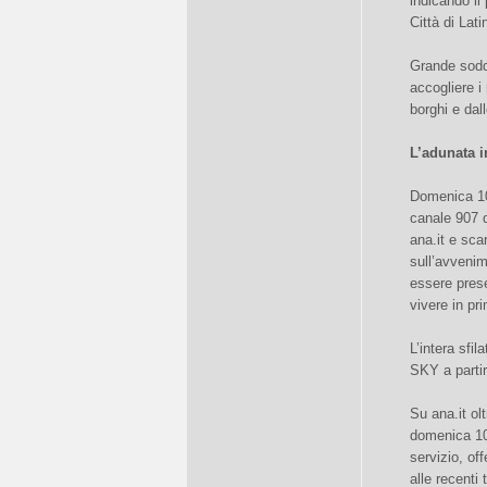
indicando il
Città di Lati
Grande soddi
accogliere i 
borghi e dal
L’adunata i
Domenica 10 
canale 907 d
ana.it e sca
sull’avvenim
essere prese
vivere in pr
L’intera sfi
SKY a parti
Su ana.it ol
domenica 10 
servizio, of
alle recenti