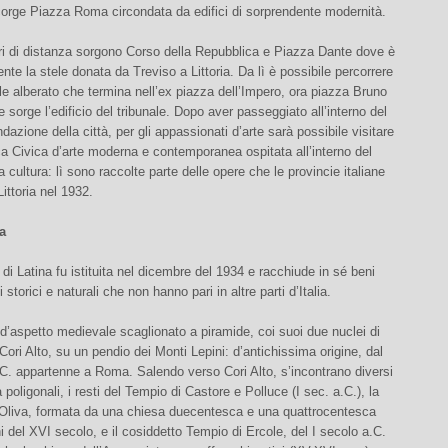
corge Piazza Roma circondata da edifici di sorprendente modernità.
ri di distanza sorgono Corso della Repubblica e Piazza Dante dove è
nte la stele donata da Treviso a Littoria. Da lì è possibile percorrere
le alberato che termina nell’ex piazza dell’Impero, ora piazza Bruno
 sorge l’edificio del tribunale. Dopo aver passeggiato all’interno del
ndazione della città, per gli appassionati d’arte sarà possibile visitare
a Civica d’arte moderna e contemporanea ospitata all’interno del
a cultura: lì sono raccolte parte delle opere che le provincie italiane
ittoria nel 1932.
a
 di Latina fu istituita nel dicembre del 1934 e racchiude in sé beni
i storici e naturali che non hanno pari in altre parti d’Italia.
 d’aspetto medievale scaglionato a piramide, coi suoi due nuclei di
 Cori Alto, su un pendio dei Monti Lepini: d’antichissima origine, dal
C. appartenne a Roma. Salendo verso Cori Alto, s’incontrano diversi
a poligonali, i resti del Tempio di Castore e Polluce (I sec. a.C.), la
.Oliva, formata da una chiesa duecentesca e una quattrocentesca
i del XVI secolo, e il cosiddetto Tempio di Ercole, del I secolo a.C.