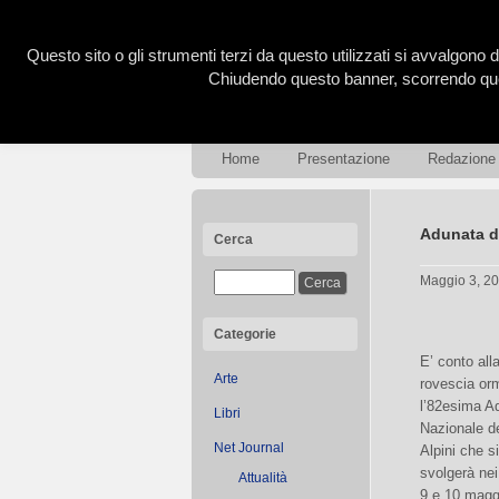
Questo sito o gli strumenti terzi da questo utilizzati si avvalgono d
Chiudendo questo banner, scorrendo ques
Home
Presentazione
Redazione
Adunata deg
Cerca
Maggio 3, 2
Categorie
E’ conto all
Arte
rovescia or
l’82esima A
Libri
Nazionale de
Net Journal
Alpini che si
svolgerà nei 
Attualità
9 e 10 magg