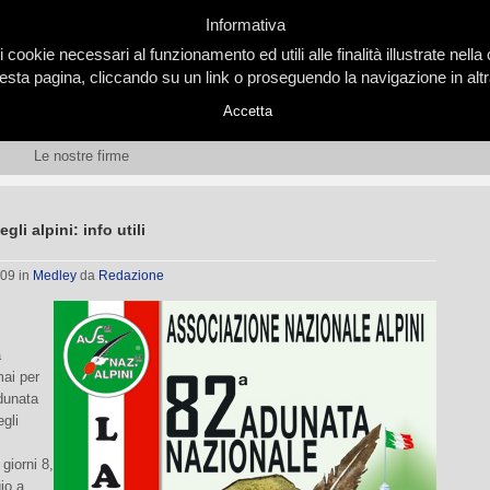
Informativa
i cookie necessari al funzionamento ed utili alle finalità illustrate nel
ta pagina, cliccando su un link o proseguendo la navigazione in altra
Accetta
Le nostre firme
li alpini: info utili
009
in
Medley
da
Redazione
a
mai per
dunata
gli
giorni 8,
io a