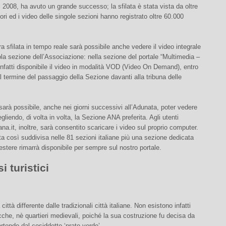
2008, ha avuto un grande successo; la sfilata è stata vista da oltre
tori ed i video delle singole sezioni hanno registrato oltre 60.000
era sfilata in tempo reale sarà possibile anche vedere il video integrale
ola sezione dell’Associazione: nella sezione del portale “Multimedia –
infatti disponibile il video in modalità VOD (Video On Demand), entro
l termine del passaggio della Sezione davanti alla tribuna delle
sarà possibile, anche nei giorni successivi all’Adunata, poter vedere
egliendo, di volta in volta, la Sezione ANA preferita. Agli utenti
 ana.it, inoltre, sarà consentito scaricare i video sul proprio computer.
lata così suddivisa nelle 81 sezioni italiane più una sezione dedicata
 estere rimarrà disponibile per sempre sul nostro portale.
i turistici
città differente dalle tradizionali città italiane. Non esistono infatti
che, nè quartieri medievali, poiché la sua costruzione fu decisa da
rtendo dal cosiddetto ‘prato verde’.