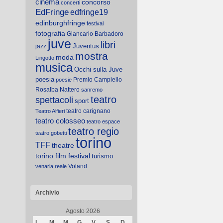
cinema
concorso
concerti
EdFringe
edfringe19
edinburghfringe
festival
fotografia
Giancarlo Barbadoro
juve
libri
Juventus
jazz
mostra
moda
Lingotto
musica
Occhi sulla Juve
poesia
Premio Campiello
poesie
Rosalba Nattero
sanremo
teatro
spettacoli
sport
teatro carignano
Teatro Alfieri
teatro colosseo
teatro espace
teatro regio
teatro gobetti
torino
TFF
theatre
torino film festival
turismo
Voland
venaria reale
Archivio
Agosto 2026
L
M
M
G
V
S
D