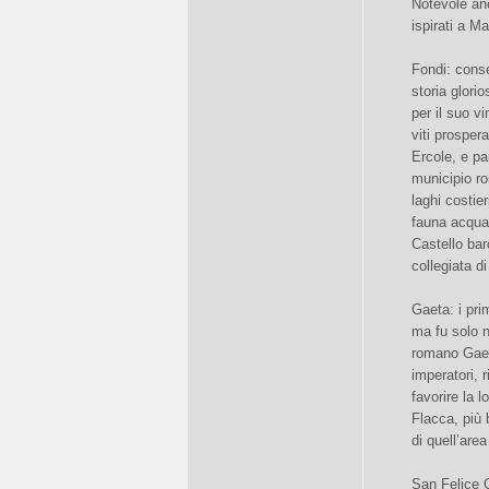
Notevole anc
ispirati a Ma
Fondi: conse
storia glori
per il suo v
viti prosper
Ercole, e pa
municipio ro
laghi costier
fauna acquat
Castello bar
collegiata d
Gaeta: i pri
ma fu solo n
romano Gaeta
imperatori, 
favorire la 
Flacca, più b
di quell’are
San Felice C