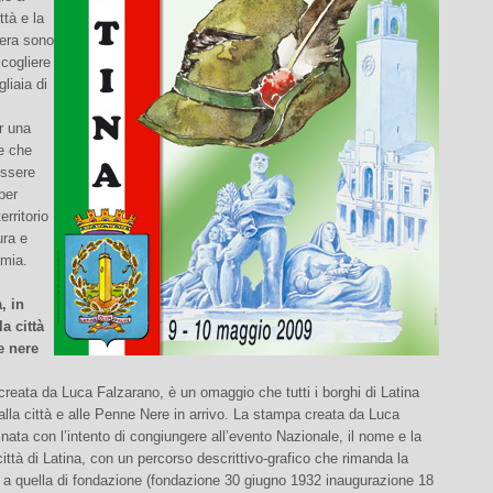
ttà e la
tera sono
cogliere
liaia di
er una
e che
ssere
per
erritorio
ura e
mia.
, in
a città
e nere
reata da Luca Falzarano, è un omaggio che tutti i borghi di Latina
alla città e alle Penne Nere in arrivo. La stampa creata da Luca
nata con l’intento di congiungere all’evento Nazionale, il nome e la
 città di Latina, con un percorso descrittivo-grafico che rimanda la
e a quella di fondazione (fondazione 30 giugno 1932 inaugurazione 18