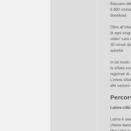
Bassano del 
6.800 visita
download.
Oltre all’int
di ogni sing
video” sarà 
30 minuti da
autorità.
In tal modo 
la sfilata sc
registrati di
L’intera sfi
alle sezioni
Percors
Latina città
Latina è una 
chiese baroc
Mussolini pa