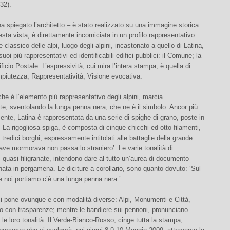
32).
 ha spiegato l’architetto – è stato realizzato su una immagine storica
esta vista, è direttamente incorniciata in un profilo rappresentativo
e classico delle alpi, luogo degli alpini, incastonato a quello di Latina,
suoi più rappresentativi ed identificabili edifici pubblici: il Comune; la
ficio Postale. L’espressività, cui mira l’intera stampa, è quella di
piutezza, Rappresentatività, Visione evocativa.
 che è l’elemento più rappresentativo degli alpini, marcia
e, sventolando la lunga penna nera, che ne è il simbolo. Ancor più
nte, Latina è rappresentata da una serie di spighe di grano, poste in
 La rigogliosa spiga, è composta di cinque chicchi ed otto filamenti,
 tredici borghi, espressamente intitolati alle battaglie della grande
Piave mormorava.non passa lo straniero’. Le varie tonalità di
 quasi filigranate, intendono dare al tutto un’aurea di documento
nata in pergamena. Le diciture a corollario, sono quanto dovuto: ‘Sul
 noi portiamo c’è una lunga penna nera.’.
, si pone ovunque e con modalità diverse: Alpi, Monumenti e Città,
o con trasparenze; mentre le bandiere sui pennoni, pronunciano
le loro tonalità. Il Verde-Bianco-Rosso, cinge tutta la stampa,