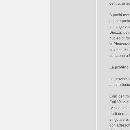
centro, si s
A pochi met
ancora prese
un lungo via
Buozzi, dove
nucleo di fo
la Pinacotec
palazzo dell
donarono a L
La provinci
La provincia
architettonic
Cori: centro
Cori Valle e
IV secolo a.
tratti di mur
singolare S
con affresch