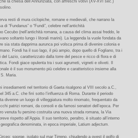
he la chiesa dell’Annunziata, con affreschi votivi (XV-XVI sec.)
solino.
rva resti di mura ciclopiche, romane e medievali, che narrano la
osa di “Fundanus” o “Fundi”, celebre nell’antichità
ino Cecubo (nell’antichità romana, a causa del clima assai freddo, le
avano soltanto lungo i litorali marini). La leggenda la vuole fondata da
re sia stata dapprima aurunca poi volsca prima di divenire colonia e
mano. Fondi ha il suo lago, il più ampio, dopo quello di Fogliano, tra i
i del Lazio, caratterizzato dalla torre del pesce e ricco di flora e di
ica. Fondi giace opulenta tra i suoi agrumeti, vigneti e oliveti. Il
onale è il suo monumento più celebre e caratteristico insieme alla
i S. Maria.
mi insediamenti nel territorio di Gaeta risalgono al VIII secolo a.C.,
el 345 a.C. che finì sotto l’influenza di Roma. Durante il periodo
 divenne un luogo di villeggiatura molto rinomato, frequentato da
ricchi patrizi romani, da consoli e da famosi senatori dell’epoca. Per
loro venuta fu persino costruita una nuova strada romana, la Via
reve rispetto all’Appia. Il suo territorio, peraltro, è situato all’interno
a geografica denominata, in epoca imperiale, Latium adjectum.
irceo: sporge, isolato sul mar Tirreno, chiudendo a ovest il golfo di