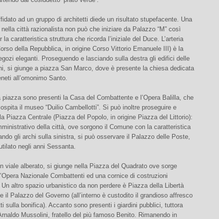
ffidato ad un gruppo di architetti diede un risultato stupefacente. Una
nella città razionalista non può che iniziare da Palazzo “M” così
la caratteristica struttura che ricorda l’iniziale del Duce. L’arteria
Corso della Repubblica, in origine Corso Vittorio Emanuele III) è la
egozi eleganti. Proseguendo e lasciando sulla destra gli edifici delle
ni, si giunge a piazza San Marco, dove è presente la chiesa dedicata
eneti all’omonimo Santo.
 piazza sono presenti la Casa del Combattente e l’Opera Balilla, che
ospita il museo “Duilio Cambellotti”. Si può inoltre proseguire e
la Piazza Centrale (Piazza del Popolo, in origine Piazza del Littorio):
mministrativo della città, ove sorgono il Comune con la caratteristica
ando gli archi sulla sinistra, si può osservare il Palazzo delle Poste,
tilato negli anni Sessanta.
n viale alberato, si giunge nella Piazza del Quadrato ove sorge
ell’Opera Nazionale Combattenti ed una cornice di costruzioni
. Un altro spazio urbanistico da non perdere è Piazza della Libertà
 il Palazzo del Governo (all’interno è custodito il grandioso affresco
i sulla bonifica). Accanto sono presenti i giardini pubblici, tuttora
Arnaldo Mussolini, fratello del più famoso Benito. Rimanendo in