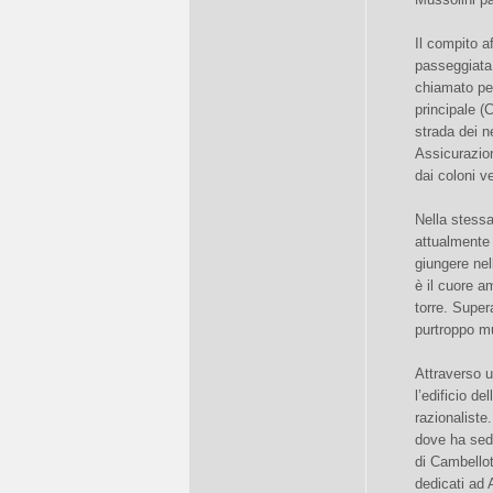
Il compito a
passeggiata 
chiamato per 
principale (
strada dei n
Assicurazio
dai coloni v
Nella stessa
attualmente 
giungere nel
è il cuore a
torre. Super
purtroppo mu
Attraverso u
l’edificio d
razionaliste
dove ha sede
di Cambellott
dedicati ad 