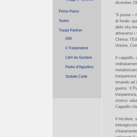
dicembre 19
Primo Piano
“Il poster –
Teatro
di fondo: qu
dello sky-lin
Traspi Partner
attraverso i 
006
Chiesa; l’Edi
Unione, Com
il Traspiratore
Libri da Gustare
Il cappello,
ordinatament
Pietro d'Agostino
metaforicame
trasparenza.
Sudate Carte
rimando ad i
guerra: ‘il 
trasparenza,
storico: adu
Cappello che
Il tricolore
interagiscon
chiaramente 