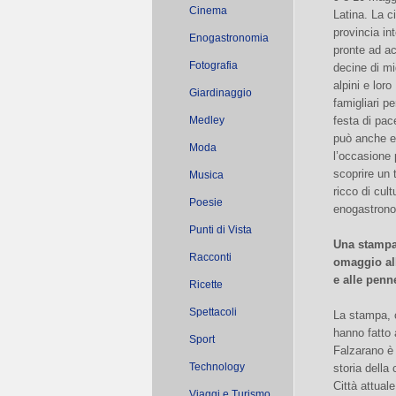
Cinema
Latina. La ci
provincia in
Enogastronomia
pronte ad ac
Fotografia
decine di mig
alpini e loro
Giardinaggio
famigliari p
Medley
festa di pac
può anche e
Moda
l’occasione 
scoprire un t
Musica
ricco di cult
Poesie
enogastrono
Punti di Vista
Una stampa
Racconti
omaggio all
e alle penn
Ricette
Spettacoli
La stampa, c
hanno fatto 
Sport
Falzarano è 
Technology
storia della
Città attual
Viaggi e Turismo