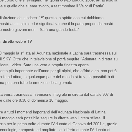
 percorso che si svolgerà, nei giorni 8-9-10 Maggio 2009, attraverso la
na.e quello che si sarà svolto, a testimoniare il Valor di Patria”.
sfazione del sindaco: “E’ questo lo spirito con cui dobbiamo
nostri amici alpini ed è significativo che il là parta proprio dai nostri
le nostre giovani menti. Sarà una grande festa”.
n diretta web e TV
maggio la sfilata all’Adunata nazionale a Latina sarà trasmessa sul
i SKY. Oltre che in televisione si potrà seguire l’Adunata in diretta su
ricare i video. Sarà una vera e propria finestra aperta
ento più importante dell’anno per gli alpini, che offrirà a chi non potrà
nte a Latina, in qualunque parte del mondo si trovi, la possibilità di
ima persona tutte le emozioni della giornata.
lata verrà trasmessa in versione integrale in diretta dal canale 907 di
re dalle ore 8,30 di domenica 10 maggio.
tre a tutti i momenti importanti dell’Adunata Nazionale di Latina,
maggio sarà possibile seguire in diretta web l’intera sfilata. Il
ferto per la prima volta durante l’Adunata di Genova del 2001 e, grazie
 tecnologie, riproposto ed ampliato nell’offerta durante l’Adunata di