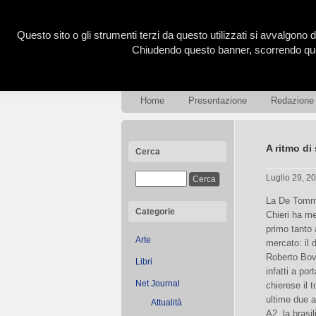
Questo sito o gli strumenti terzi da questo utilizzati si avvalgono d
Chiudendo questo banner, scorrendo ques
Home
Presentazione
Redazione
A ritmo d
Cerca
Luglio 29, 2
La De Tomm
Categorie
Chieri ha m
primo tanto 
Arte
mercato: il d
Roberto Bove
Libri
infatti a por
Net Journal
chierese il t
ultime due a
Attualità
A2, la brasi