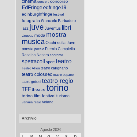
cinema
concorso
concerti
EdFringe
edfringe19
edinburghfringe
festival
fotografia
Giancarlo Barbadoro
juve
libri
Juventus
jazz
mostra
moda
Lingotto
musica
Occhi sulla Juve
poesia
Premio Campiello
poesie
Rosalba Nattero
sanremo
teatro
spettacoli
sport
teatro carignano
Teatro Alfieri
teatro colosseo
teatro espace
teatro regio
teatro gobetti
torino
TFF
theatre
torino film festival
turismo
Voland
venaria reale
Archivio
Agosto 2026
L
M
M
G
V
S
D