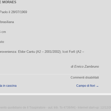
E MORAES
Paolo il 28/07/1969
 brasiliana
6 cm
sto
rovenienza: Eldor Cantu (A2 – 2001/2002); Icot Forlì (A2 –
di Enrico Zambruno
su
Commenti disabilitati
A
ta in cascina
Campo di fiori
→
ritmo
di
samba
to quotidiano de Il Traspiratore - aut. trib. To 4738/94] - Internet start-up: 12/12/