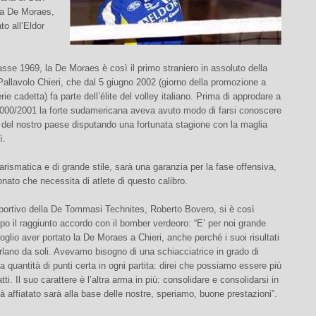
a De Moraes,
to all’Eldor
sse 1969, la De Moraes è così il primo straniero in assoluto della
 Pallavolo Chieri, che dal 5 giugno 2002 (giorno della promozione a
rie cadetta) fa parte dell’élite del volley italiano. Prima di approdare a
2000/2001 la forte sudamericana aveva avuto modo di farsi conoscere
 del nostro paese disputando una fortunata stagione con la maglia
ì.
arismatica e di grande stile, sarà una garanzia per la fase offensiva,
nato che necessita di atlete di questo calibro.
 sportivo della De Tommasi Technites, Roberto Bovero, si è così
o il raggiunto accordo con il bomber verdeoro: “E’ per noi grande
oglio aver portato la De Moraes a Chieri, anche perché i suoi risultati
rlano da soli. Avevamo bisogno di una schiacciatrice in grado di
na quantità di punti certa in ogni partita: direi che possiamo essere più
ti. Il suo carattere è l’altra arma in più: consolidare e consolidarsi in
à affiatato sarà alla base delle nostre, speriamo, buone prestazioni”.