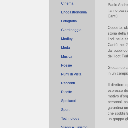
Cinema
Paolo Andre
l’anno passa
Enogastronomia
Cantù.
Fotografia
Opposto, cla
Giardinaggio
storia della
Medley
Lodi nella se
Cantù, nel 
Moda
dal pubblico
dell’Icot Forl
Musica
Poesie
Giocatrice c
in un campio
Punti di Vista
Racconti
Il direttore
espresso dop
Ricette
motivo d’org
Spettacoli
personali pa
garantirci u
Sport
che soddisfat
Technology
un gruppo gi
Viaggi e Turismo