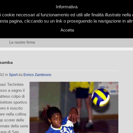
Informativa
i cookie necessari al funzionamento ed utili alle finalità illustrate nel
ta pagina, cliccando su un link o proseguendo la navigazione in altra
Accetta
Le nostre firme
i samba
002
in
Sport
da
Enrico Zambruno
asi Technites
esso a segno il
atteso colpo di
irettore sportivo
ro è riuscito
tare nella collina
op scorer delle
nnate della serie
liana di San