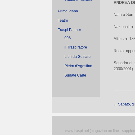
ANDREA D
Primo Piano
Nata a San 
Teatro
Nazionalità:
Traspi Partner
006
Altezza: 18
il Traspiratore
Ruolo: oppo
Libri da Gustare
Squadra di p
Pietro d'Agostino
2000/2001).
Sudate Carte
←
Sabato, gi
www.traspi.net [magazine on line - supplemen