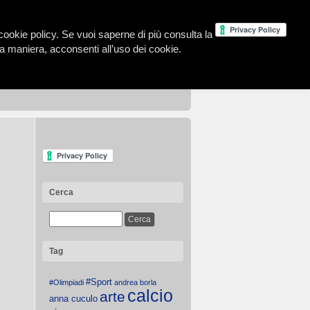
la cookie policy. Se vuoi saperne di più consulta la
 maniera, acconsenti all’uso dei cookie.
Cerca
Tag
#Sport
#Olimpiadi
andrea borla
calcio
arte
anna cuculo