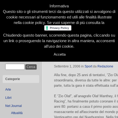
Informativa
Questo sito o gli strumenti terzi da questo utilizzati si avvalgono di
cookie necessari al funzionamento ed utili alle finalità illustrate
nella cookie policy. Se vuoi saperne di più consulta la
Chiudendo questo banner, scorrendo questa pagina, cliccando su
Home
Presentazione
Redazione
Le nostre firme
un link o proseguendo la navigazione in altra maniera, acconsenti
all’uso dei cookie.
Accetta
24h al Nuerburing
Cerca
Settembre 1, 2006
in
Sport
da
Redazione
Alla fine, dopo 25 anni di tentativi, “Zio Ol
Categorie
straordinaria, diversa da tutte le altre: pe
parte, tutta la gara è stata effettuata sull’
Arte
E “Zio Olaf”, all’anagrafe Olaf Manthey, il
Libri
Racing”, ha finalmente potuto coronare il s
Net Journal
anni 80: portarsi a casa il primo posto ass
massacrante ed affascinante del mondo per
Attualità
Ventiquattro ore del Nuerburgring. Nella 