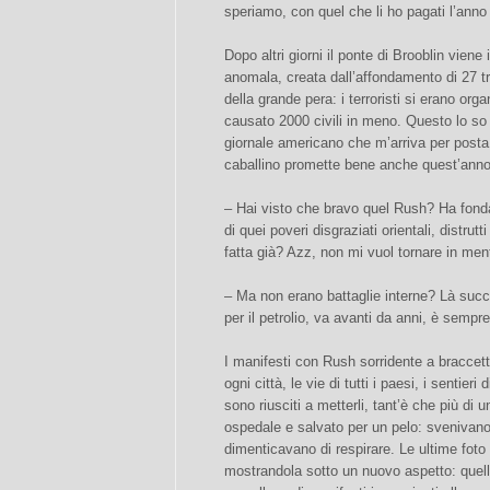
speriamo, con quel che li ho pagati l’anno
Dopo altri giorni il ponte di Brooblin vien
anomala, creata dall’affondamento di 27 tr
della grande pera: i terroristi si erano or
causato 2000 civili in meno. Questo lo so pe
giornale americano che m’arriva per posta;
caballino promette bene anche quest’anno
– Hai visto che bravo quel Rush? Ha fond
di quei poveri disgraziati orientali, distrut
fatta già? Azz, non mi vuol tornare in men
– Ma non erano battaglie interne? Là suc
per il petrolio, va avanti da anni, è sempre
I manifesti con Rush sorridente a braccett
ogni città, le vie di tutti i paesi, i sentier
sono riusciti a metterli, tant’è che più di
ospedale e salvato per un pelo: svenivano 
dimenticavano di respirare. Le ultime foto d
mostrandola sotto un nuovo aspetto: quello