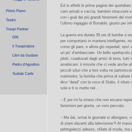
Ed in effetti le prime pagine dei quotidiani
Primo Piano
carri armati e caccia, bambini straccioni 
con i goal dei più grandi fenomeni del mo
Teatro
l’ultimo ingaggio di Bonaldo; giusto per in
Traspi Partner
La guerra era durata 39 ore di bombe a ton
006
per comportarsi in maniera intelligente, 
il Traspiratore
come gli pare, e allora giù ospedali, ops!
un po’ d’ambasciate. Un bello spettacolo p
Libri da Gustare
piloti, coadiuvati dagli amici di terra, tutti
amebicani: il missile che ci vede anche al
Pietro d'Agostino
piccoli siluri che a loro volta ne partorisco
Sudate Carte
matrioske, la bomba che prima di saltare in
dice “dead” con la voce di Stalio, il siluro
sole e ti si mette nel…
– E poi mi fa strano che non escano reporta
fenomeni per giunta, un vero peccato.
– Ma dai, ormai le giornate si allungano, v
di stare davanti alla televisione?! Al mass
pettegolezzi adesso, sfilate di moda, ma 