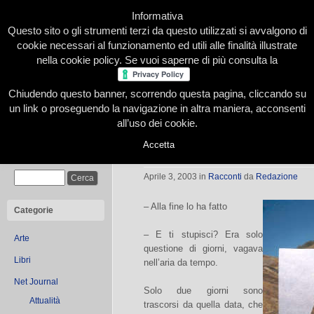
Informativa
Questo sito o gli strumenti terzi da questo utilizzati si avvalgono di
cookie necessari al funzionamento ed utili alle finalità illustrate
nella cookie policy. Se vuoi saperne di più consulta la
Chiudendo questo banner, scorrendo questa pagina, cliccando su
Home
Presentazione
Redazione
Le nostre firme
un link o proseguendo la navigazione in altra maniera, acconsenti
all’uso dei cookie.
Accetta
2 febbraio 2003
Cerca
Aprile 3, 2003
in
Racconti
da
Redazione
– Alla fine lo ha fatto
Categorie
– E ti stupisci? Era solo
Arte
questione di giorni, vagava
Libri
nell’aria da tempo.
Net Journal
Solo due giorni sono
Attualità
trascorsi da quella data, che