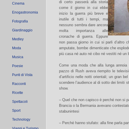
di certo passerà alla storia
Cinema
come il giorno in cui ebbe
Enogastronomia
inizio la guerra più breve e
inutile di tutti i tempi, ma
Fotografia
nessuno sembra dare ancora
Giardinaggio
molta importanza alle
cronache di guerra. Eppure
Medley
non passa giorno in cui si parli d’altro c
amputate, bombe dimenticate che esplodon
Moda
più casa né auto né cibo né vestiti né un 
Musica
Come una moda che alla lunga annoia e 
Poesie
pazzo di Rush aveva riempito le televisi
Punti di Vista
d’artificio nelle notti orientali; un gran b
scendere l’audience al di sotto dei limiti sta
Racconti
show.
Ricette
– Quel che non capisco è perché non si parl
Spettacoli
Brancia o la Bermania avevano contestato
Sport
stabunintesi
Technology
– Perché hanno stufato: alla fine parla p
Viaggi e Turismo