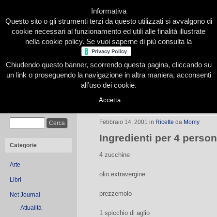
Informativa
Questo sito o gli strumenti terzi da questo utilizzati si avvalgono di
cookie necessari al funzionamento ed utili alle finalità illustrate
nella cookie policy. Se vuoi saperne di più consulta la
Chiudendo questo banner, scorrendo questa pagina, cliccando su
Home
Presentazione
Redazione
Le nostre firme
un link o proseguendo la navigazione in altra maniera, acconsenti
all’uso dei cookie.
Accetta
Zucchine grigliate
Cerca
Febbraio 14, 2001
in
Ricette
da
Momy
Ingredienti per 4 perso
Categorie
4 zucchine
Arte
olio extravergine
Libri
prezzemolo
Net Journal
Attualità
1 spicchio di aglio