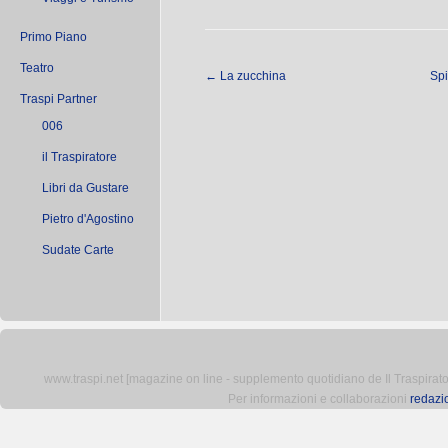
Primo Piano
Teatro
←
La zucchina
Spi
Traspi Partner
006
il Traspiratore
Libri da Gustare
Pietro d'Agostino
Sudate Carte
www.traspi.net [magazine on line - supplemento quotidiano de Il Traspiratore 
Per informazioni e collaborazioni
redazi