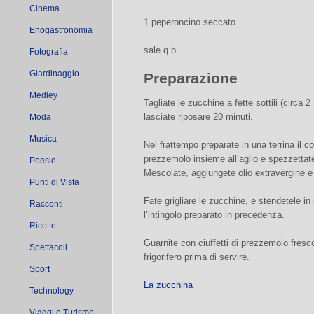
Cinema
1 peperoncino seccato
Enogastronomia
sale q.b.
Fotografia
Giardinaggio
Preparazione
Medley
Tagliate le zucchine a fette sottili (circa 
lasciate riposare 20 minuti.
Moda
Musica
Nel frattempo preparate in una terrina il co
prezzemolo insieme all’aglio e spezzettat
Poesie
Mescolate, aggiungete olio extravergine e
Punti di Vista
Fate grigliare le zucchine, e stendetele in 
Racconti
l’intingolo preparato in precedenza.
Ricette
Guarnite con ciuffetti di prezzemolo fresco
Spettacoli
frigorifero prima di servire.
Sport
La zucchina
Technology
Viaggi e Turismo