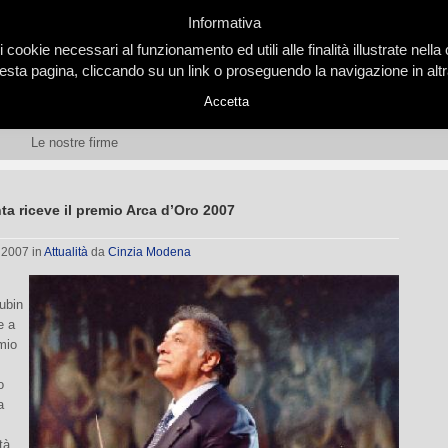
Informativa
i cookie necessari al funzionamento ed utili alle finalità illustrate nel
ta pagina, cliccando su un link o proseguendo la navigazione in altra
Accetta
Le nostre firme
a riceve il premio Arca d’Oro 2007
, 2007
in
Attualità
da
Cinzia Modena
ubin
e a
emio
o
a
tà