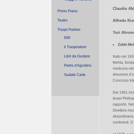
Claudio A
Primo Piano
Teatro
Alfredo Kr
Traspi Partner
Yuri Ahron
006
Zubin Me
il Traspiratore
Libri da Gustare
Nato nel 193
Mehta, fonda
Pietro d'Agostino
medicina nell
direzione d’
Sudate Carte
Concorso Int
Dal 1961 iniz
Israel Philha
rapporto. Nel
Direttore mus
straordinaria
continenti. D