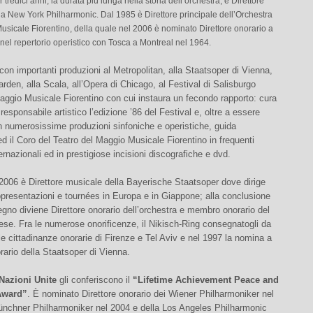
 tredici anni, la durata più lunga nella storia dell’orchestra, è Direttore
la New York Philharmonic. Dal 1985 è Direttore principale dell’Orchestra
usicale Fiorentino, della quale nel 2006 è nominato Direttore onorario a
 nel repertorio operistico con Tosca a Montreal nel 1964.
con importanti produzioni al Metropolitan, alla Staatsoper di Vienna,
rden, alla Scala, all’Opera di Chicago, al Festival di Salisburgo
ggio Musicale Fiorentino con cui instaura un fecondo rapporto: cura
 responsabile artistico l’edizione ’86 del Festival e, oltre a essere
n numerosissime produzioni sinfoniche e operistiche, guida
ed il Coro del Teatro del Maggio Musicale Fiorentino in frequenti
ernazionali ed in prestigiose incisioni discografiche e dvd.
2006 è Direttore musicale della Bayerische Staatsoper dove dirige
ppresentazioni e tournées in Europa e in Giappone; alla conclusione
gno diviene Direttore onorario dell’orchestra e membro onorario del
ese. Fra le numerose onorificenze, il Nikisch-Ring consegnatogli da
e cittadinanze onorarie di Firenze e Tel Aviv e nel 1997 la nomina a
ario della Staatsoper di Vienna.
Nazioni Unite
gli conferiscono il
“Lifetime Achievement Peace and
Award”
. È nominato Direttore onorario dei Wiener Philharmoniker nel
ünchner Philharmoniker nel 2004 e della Los Angeles Philharmonic