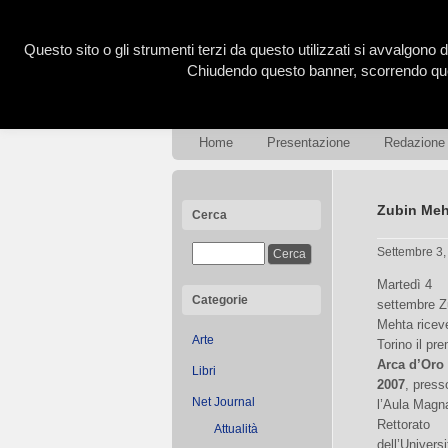
Questo sito o gli strumenti terzi da questo utilizzati si avvalgono d
Chiudendo questo banner, scorrendo ques
Home
Presentazione
Redazione
Zubin Meht
Cerca
Settembre 3
Martedì 4
Categorie
settembre Z
Mehta ricev
Arte
Torino il pr
Arca d’Oro
Libri
2007
, press
Net Journal
l’Aula Magn
Rettorato
Attualità
dell’Universi