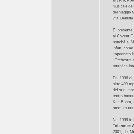
al 1978, e per
musicale del
del Maggio M
vita. Debutta
E’ presente 
al Covent Ga
nonché al Ma
infatti come
impegnato i
l’Orchestra 
tournées int
Dal 1998 al 
oltre 400 ra
del suo impe
teatro bavar
Karl Böhm, l
membro onor
Nel 1999 le
Tolerance 
2001, dei M