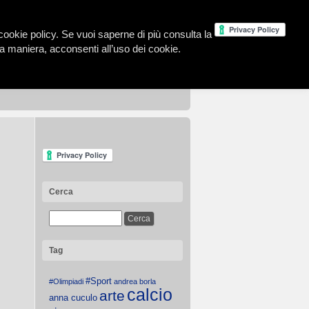
la cookie policy. Se vuoi saperne di più consulta la
 maniera, acconsenti all’uso dei cookie.
Cerca
Tag
#Sport
#Olimpiadi
andrea borla
calcio
arte
anna cuculo