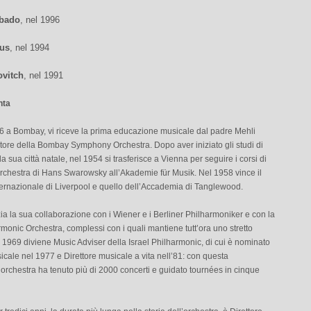
bbado
, nel 1996
aus
, nel 1994
ovitch
, nel 1991
hta
6 a Bombay, vi riceve la prima educazione musicale dal padre Mehli
tore della Bombay Symphony Orchestra. Dopo aver iniziato gli studi di
a sua città natale, nel 1954 si trasferisce a Vienna per seguire i corsi di
orchestra di Hans Swarowsky all’Akademie für Musik. Nel 1958 vince il
ernazionale di Liverpool e quello dell’Accademia di Tanglewood.
ia la sua collaborazione con i Wiener e i Berliner Philharmoniker e con la
rmonic Orchestra, complessi con i quali mantiene tutt’ora uno stretto
 1969 diviene Music Adviser della Israel Philharmonic, di cui è nominato
icale nel 1977 e Direttore musicale a vita nell’81: con questa
 orchestra ha tenuto più di 2000 concerti e guidato tournées in cinque