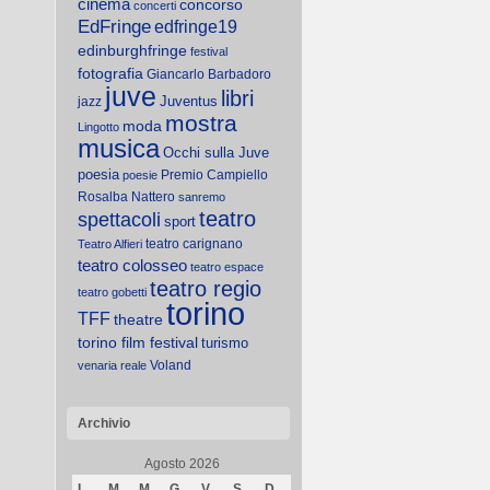
cinema
concorso
concerti
EdFringe
edfringe19
edinburghfringe
festival
fotografia
Giancarlo Barbadoro
juve
libri
Juventus
jazz
mostra
moda
Lingotto
musica
Occhi sulla Juve
poesia
Premio Campiello
poesie
Rosalba Nattero
sanremo
teatro
spettacoli
sport
teatro carignano
Teatro Alfieri
teatro colosseo
teatro espace
teatro regio
teatro gobetti
torino
TFF
theatre
torino film festival
turismo
Voland
venaria reale
Archivio
Agosto 2026
L
M
M
G
V
S
D