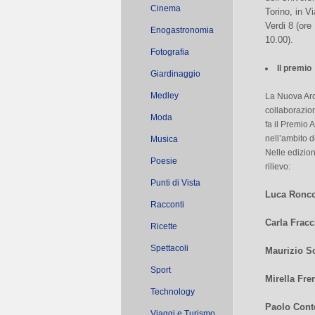
Cinema
Torino, in Vi
Verdi 8 (ore
Enogastronomia
10.00).
Fotografia
Il premio
Giardinaggio
Medley
La Nuova Arc
collaborazion
Moda
fa il Premio 
nell’ambito d
Musica
Nelle edizion
Poesie
rilievo:
Punti di Vista
Luca Ronc
Racconti
Carla Fracc
Ricette
Spettacoli
Maurizio S
Sport
Mirella Fre
Technology
Paolo Cont
Viaggi e Turismo