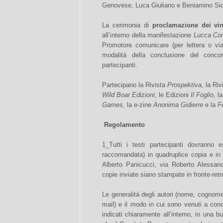
Genovese, Luca Giuliano e Beniamino Sido
La cerimonia di
proclamazione dei vin
all’interno della manifestazione
Lucca Co
Promotore comunicare (per lettera o via 
modalità della conclusione del concor
partecipanti.
Partecipano la Rivista
Prospektiva
, la Ri
Wild Boar Edizioni
, le Edizioni
Il Foglio
, l
Games,
la e-zine
Anonima Gidierre
e la
F
Regolamento
1_Tutti i testi partecipanti dovranno
raccomandata) in quadruplice copia e in
Alberto Panicucci, via Roberto Alessan
copie inviate siano stampate in fronte-retr
Le generalità degli autori (nome, cognome,
mail) e il modo in cui sono venuti a co
indicati chiaramente all’interno, in una 