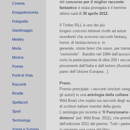
del
concorso per il miglior racconto
Cinema
fantastico
è stata prorogata e il termine
Enogastronomia
ultimo sarà
il 30 aprile 2012.
Fotografia
Il Trofeo RiLL è uno dei più
Giardinaggio
longevi concorsi letterari rivolti ad autori
esordienti che scrivono racconti fantasy,
Medley
horror, di fantascienza e, in
generale, storie brevi che siano, per trama 
Moda
“verosimile”. Bandito nel 1994 dall’associ
Musica
visto la partecipazione di oltre 200 i racco
provenienti dall’Italia e dall´estero (Aust
Poesie
paesi dell´Unione Europea.. ).
Punti di Vista
Premi.
Racconti
Premio principale: i racconti vincitori ve
Ricette
gli autori) in una
antologia della collana
Wild Boar) che ospita sia racconti degli au
Spettacoli
di scrittori italiani membri della giuria.
Sport
L´antologia più recente è “
Il Funzionario 
dintorni
” (ed. Wild Boar, 2011), che prend
Technology
dell’edizione 2011 del premio. Tutti i part
Viaggi e Turismo
in omaggio una copia del libro.