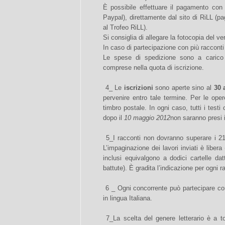
È possibile effettuare il pagamento con
Paypal), direttamente dal sito di RiLL (pa
al Trofeo RiLL).
Si consiglia di allegare la fotocopia del ve
In caso di partecipazione con più racconti
Le spese di spedizione sono a carico
comprese nella quota di iscrizione.
4_ Le
iscrizioni
sono aperte sino al
30 
pervenire entro tale termine. Per le oper
timbro postale. In ogni caso, tutti i tes
dopo il
10 maggio 2012
non saranno presi 
5_I racconti non dovranno superare i 216
L’impaginazione dei lavori inviati è libera
inclusi equivalgono a dodici cartelle dat
battute). È gradita l’indicazione per ogni r
6 _ Ogni concorrente può partecipare con 
in lingua Italiana.
7_La scelta del genere letterario è a to