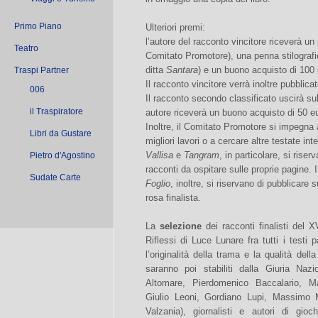
Primo Piano
Ulteriori premi:
l’autore del racconto vincitore riceverà un
Teatro
Comitato Promotore), una penna stilograf
ditta
Santara
) e un buono acquisto di 100 
Traspi Partner
Il racconto vincitore verrà inoltre pubblicat
006
Il racconto secondo classificato uscirà su
il Traspiratore
autore riceverà un buono acquisto di 50 
Inoltre, il Comitato Promotore si impegna
Libri da Gustare
migliori lavori o a cercare altre testate in
Vallisa
e
Tangram
, in particolare, si riser
Pietro d'Agostino
racconti da ospitare sulle proprie pagine. 
Sudate Carte
Foglio
, inoltre, si riservano di pubblicare 
rosa finalista.
La
selezione
dei racconti finalisti del 
Riflessi di Luce Lunare fra tutti i testi 
l’originalità della trama e la qualità della
saranno poi stabiliti dalla Giuria Naz
Altomare, Pierdomenico Baccalario, Ma
Giulio Leoni, Gordiano Lupi, Massimo 
Valzania), giornalisti e autori di gio