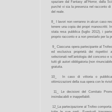
spaziare dal Fantasy all’Horror, dalla S
purché vi sia la presenza nel racconto di 
del reale.
8_ I lavori non verranno in alcun caso resti
tenere una copia dei propri manoscritti. Ino
stata resa pubblica (luglio 2012), i part
proprio racconto e a non prestarlo per la 
9_ Ciascuna opera partecipante al Trofeo R
ed esclusiva proprietà dei rispettivi 
selezionati nell’antologia del concorso e 
tutti gli autori obbligatoria (non rinunciab
gratuita.
10_ In caso di vittoria o pubblicazi
ottimizzazioni della sua opera con le rivist
11_ Le decisioni del Comitato Promo
insindacabili e inappellabili.
12_La partecipazione al Trofeo comporta 
tutte le sue parti. Eventuali trasgres