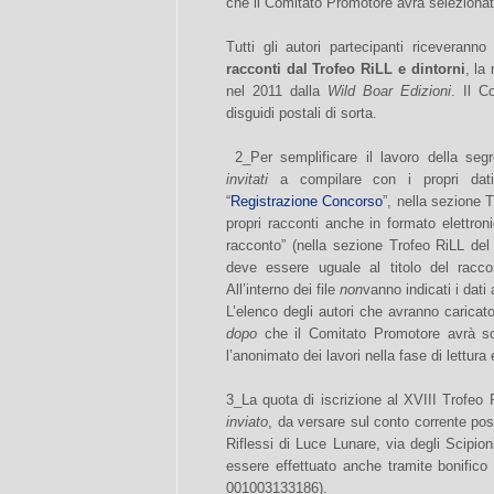
che il Comitato Promotore avrà selezionato 
Tutti gli autori partecipanti riceveran
racconti dal Trofeo RiLL e dintorni
, la
nel 2011 dalla
Wild Boar Edizioni
. Il C
disguidi postali di sorta.
2_Per semplificare il lavoro della segr
invitati
a compilare con i propri dati
“
Registrazione Concorso
”, nella sezione T
propri racconti anche in formato elettroni
racconto” (nella sezione Trofeo RiLL del 
deve essere uguale al titolo del racc
All’interno dei file
non
vanno indicati i dati 
L’elenco degli autori che avranno caricato
dopo
che il Comitato Promotore avrà scel
l’anonimato dei lavori nella fase di lettura
3_La quota di iscrizione al XVIII Trofeo
inviato
, da versare sul conto corrente po
Riflessi di Luce Lunare, via degli Scipi
essere effettuato anche tramite bonific
001003133186).