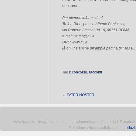
concorso.
Per ulteriori informazioni:
Trofeo RiLL, presso Alberto Panicucci,
via Roberto Alessandri 10, 00151 ROMA;
e-mail:
trofeo@rill.it
URL: www.rill.it
(è on line anche un’ampia pagina di FAQ su
Tags:
concorso
,
racconti
←
PATER NOSTER
www.traspi.net [magazine on line - supplemento quotidiano de Il Traspiratore 
Per informazioni e collaborazioni
redazi