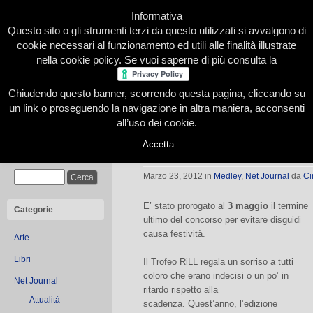
Informativa
Questo sito o gli strumenti terzi da questo utilizzati si avvalgono di
cookie necessari al funzionamento ed utili alle finalità illustrate
nella cookie policy. Se vuoi saperne di più consulta la
Chiudendo questo banner, scorrendo questa pagina, cliccando su
Home
Presentazione
Redazione
Le nostre firme
un link o proseguendo la navigazione in altra maniera, acconsenti
all’uso dei cookie.
Accetta
XVIII Trofeo RiLL – Il Miglior Racco
Cerca
Marzo 23, 2012
in
Medley
,
Net Journal
da
Ci
E’ stato prorogato al
3 maggio
il termine
Categorie
ultimo del concorso per evitare disguidi
causa festività.
Arte
Libri
Il Trofeo RiLL regala un sorriso a tutti
coloro che erano indecisi o un po’ in
Net Journal
ritardo rispetto alla
Attualità
scadenza. Quest’anno, l’edizione