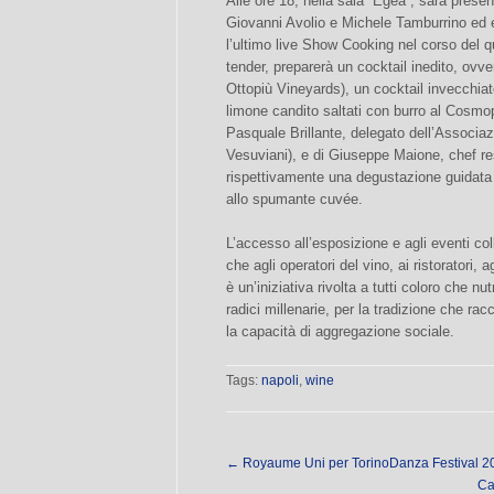
Alle ore 18, nella sala “Egea”, sarà present
Giovanni Avolio e Michele Tamburrino ed 
l’ultimo live Show Cooking nel corso del 
tender, preparerà un cocktail inedito, ovv
Ottopiù Vineyards), un cocktail invecchiato
limone candito saltati con burro al Cosmopo
Pasquale Brillante, delegato dell’Associa
Vesuviani), e di Giuseppe Maione, chef re
rispettivamente una degustazione guidata d
allo spumante cuvée.
L’accesso all’esposizione e agli eventi colla
che agli operatori del vino, ai ristoratori, 
è un’iniziativa rivolta a tutti coloro che nu
radici millenarie, per la tradizione che ra
la capacità di aggregazione sociale.
Tags:
napoli
,
wine
←
Royaume Uni per TorinoDanza Festival 2
Ca