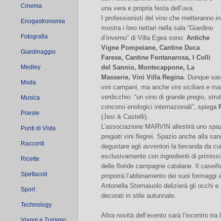
Cinema
una vera e propria festa dell’uva.
I professionisti del vino che metteranno in
Enogastronomia
mostra i loro nettari nella sala “Giardino
Fotografia
d’inverno” di Villa Egea sono:
Antiche
Vigne Pompeiane, Cantine Duca
Giardinaggio
Farese, Cantine Fontanarosa, I Colli
Medley
del Sannio, Montecappone, La
Masserie, Vini Villa Regina
. Dunque sar
Moda
vini campani, ma anche vini siciliani e mar
verdicchio: “un vino di grande pregio, strut
Musica
concorsi enologici internazionali”, spiega
Poesie
(Jesi & Castelli).
L’associazione MARVIN allestirà uno spaz
Punti di Vista
pregiati vini flegrei. Spazio anche alla sang
Racconti
degustare agli avventori la bevanda da cu
esclusivamente con ingredienti di primissi
Ricette
delle floride campagne catalane. Il caseifi
Spettacoli
proporrà l’abbinamento dei suoi formaggi 
Antonella Stornaiuolo delizierà gli occhi e i
Sport
decorati in stile autunnale.
Technology
Altra novità dell’evento sarà l’incontro tra l’
Viaggi e Turismo