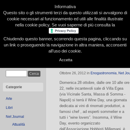
Informativa
Questo sito o gli strumenti terzi da questo utilizzati si avvalgono di
cookie necessari al funzionamento ed utili alle finalità illustrate
nella cookie policy. Se vuoi saperne di più consulta la
Chiudendo questo banner, scorrendo questa pagina, cliccando su
Home
Presentazione
Redazione
Le nostre firme
un link o proseguendo la navigazione in altra maniera, acconsenti
all’uso dei cookie.
Accetta
Wine Day nel Giardino d’inverno tra 
Cerca
Ottobre 26, 2012
in
Enogastronomia
,
Net Jo
Domenica 28 ottobre, dalle ore 10 alle ore
Categorie
22, nelle incantevoli sale di Villa Egea
(via Vicinale Santa, Massa di Somma -
Arte
Napoli) si terrà il Wine Day, una giornata
dedicata ai vini di rinomati produttori, a
Libri
famosi chef , ad esperti sommelier e a
Net Journal
tutti i “wine lovers”. Insomma, il Wine
Day, evento organizzato
Attualità
dall’Associazione Hobbisti Millemani, è