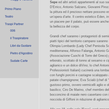
Sepe
ed altri artisti appartenenti al suo 
D’Errico, Antonio Salzano, Giovanni Piro
Primo Piano
la pittura ed il prezioso nettare possono ess
Teatro
un’opera d’arte. Il centro estetico Eden, i
un piacere per il palato, può essere anche
Traspi Partner
la bellezza del corpo.
006
Grandi chef saranno i protagonisti di semi
il Traspiratore
piatti tipici del territorio campano saranno r
Libri da Gustare
Olimpia Lombardo (Lady Chef Penisola Sorr
mediterranea; Alfonso Falanga, Antonio Gar
Pietro d'Agostino
(Associazione Cuochi di Torre del Greco) p
erborato, scottato di tonno al sesamo e ci
Sudate Carte
aglianico e un dolce diVino; lo chef Anto
Professionisti Italiani) cucinerà una lomba
con funghi porcini e castagne scaloppato a
patate champignone; Eva Scialò (chef di “P
gustoso primo, ovvero vermicelli aglio e o
basilico; Ciro De Marino, chef membro d
bocconcino di maiale nero casertano con il
nocciola di Giffoni in riduzione di aglianico