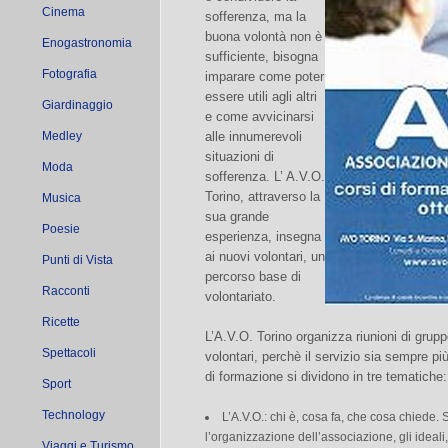
Cinema
sofferenza, ma la
buona volontà non è
Enogastronomia
sufficiente, bisogna
Fotografia
imparare come poter
essere utili agli altri
Giardinaggio
e come avvicinarsi
Medley
alle innumerevoli
situazioni di
Moda
sofferenza. L’ A.V.O.
Torino, attraverso la
Musica
sua grande
Poesie
esperienza, insegna
ai nuovi volontari, un
Punti di Vista
percorso base di
Racconti
volontariato.
Ricette
L’A.V.O. Torino organizza riunioni di grup
Spettacoli
volontari, perchè il servizio sia sempre p
di formazione si dividono in tre tematiche:
Sport
Technology
L’A.V.O.: chi è, cosa fa, che cosa chiede. 
l’organizzazione dell’associazione, gli ideali
Viaggi e Turismo