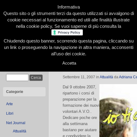
Informativa
Questo sito o gli strumenti terzi da questo utilizzati si avvalgono di
cookie necessari al funzionamento ed utili alle finalità illustrate
nella cookie policy. Se vuoi saperne di più consulta la
Chiudendo questo banner, scorrendo questa pagina, cliccando su
Home
Presentazione
Redazione
Le nostre firme
un link o proseguendo la navigazione in altra maniera, acconsenti
all’uso dei cookie.
Accetta
Vuoi aiutare i malati?
Cerca
Settembre 11, 2007
in
Attualità
da
Adriana C
Dal 9 ottobre 2007,
Categorie
ripartono i corsi di
preparazione per la
Arte
formazione dei nuovi
volontari A.V.O..
Libri
Dedicare poche ore
Net Journal
alla settimana
bastano per aiutare
Attualità
e condividere la