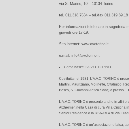
via S. Marino, 10 – 10134 Torino
tel. 011.318.7634 – tel./fax 011.319.89.18
Per informazioni telefonare in segreteria 
giovedì ore 17-19.
Sito internet: www.avotorino.it
e.mail:
info@avotorino.it
Come nasce L’A.V.O. TORINO
Costituita nel 1981, L’A.V.O. TORINO è presen
Martini, Mauriziano, Molinette, Oftalmico, Re
Bosco, S. Giovanni Antica Sede) e presso l’I.R
L’A.V.O. TORINO è presente anche in altri pres
Alzheimer, nella Casa di cura Villa Cristina in
Senior Residence e la RSA Asl 4 di Via Grad
L’A.V.O. TORINO è un’associazione laica, apa