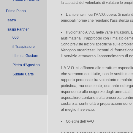
la capacità del volontario di valutare le propr
Primo Piano
L’ambiente in cui l’A.V.O. opera. Si parla d
Teatro
principali norme che regolano l’assistenza sani
Traspi Partner
Il volontario A.V.O. nelle varie situazioni. 
006
aiuti materiali, l’approccio con il malato dem
Sono previste lezioni specifiche sulle probl
il Traspiratore
Vengono organizzati incontri di formazione 
Libri da Gustare
il servizio attraverso l’apprendimento di 
Pietro d'Agostino
L’A.V.O. si affianca alle strutture ospedalie
che verranno costituite, non le sostituisce
Sudate Carte
rapporto personale tra volontario e malato
pietistica, ma cosciente, costante ed orga
rispondente alle esigenze degli ammalati. 
ospedaliero contano sulla presenza continu
costanza, continuità e preparazione sono c
al meglio il servizio.
Obiettivi dell’AVO