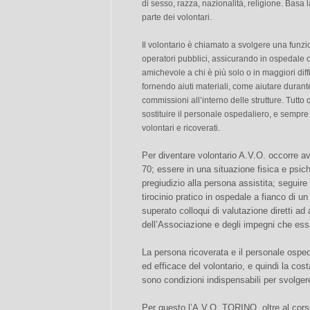
di sesso, razza, nazionalità, religione. Basa l
parte dei volontari.
Il volontario è chiamato a svolgere una funz
operatori pubblici, assicurando in ospedale o
amichevole a chi è più solo o in maggiori dif
fornendo aiuti materiali, come aiutare durant
commissioni all’interno delle strutture. Tutt
sostituire il personale ospedaliero, e sempre
volontari e ricoverati.
Per diventare volontario A.V.O. occorre a
70; essere in una situazione fisica e psic
pregiudizio alla persona assistita; seguire
tirocinio pratico in ospedale a fianco di un
superato colloqui di valutazione diretti ad
dell’Associazione e degli impegni che ess
La persona ricoverata e il personale ospe
ed efficace del volontario, e quindi la cos
sono condizioni indispensabili per svolger
Per questo l’A.V.O. TORINO, oltre al cors