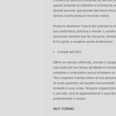
Colmare la carenza di umanità nel servizio sa
appare evidente la solitudine e la tristezza n
Queste persone, già provate dal dolore fisico
spesso l’uomo passa in secondo ordine.
Proporre attraverso l’opera dei volontari la 
sua realtà fisica, psichica e morale. La testi
personale sanitario può far riscoprire, talvolt
lo ha spinto a scegliere quella professione.
Compiti dell’AVO
Offrire un servizio efficiente, unendo in gru
solo parte del loro tempo all’attività di volon
completa e continuativa senza richiedere un
“Non vogliamo il tempo libero di una persona,
Si vuole garantire, per quanto reso possibil
costante in una corsia. Vengono organizzati p
e, per tutti, corsi di aggiornamento e special
professionale e umano.
AVO TORINO