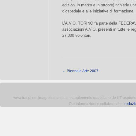
edizioni in marzo e in ottobre) richiede una
d’ospedale e alle iniziative di formazione.
L’A.V.O. TORINO fa parte della FEDERAVO
associazioni A.V.O. presenti in tutte le reg
27.000 volontari.
←
Biennale Arte 2007
www.traspi.net [magazine on line - supplemento quotidiano de Il Traspiratore 
Per informazioni e collaborazioni
redazi