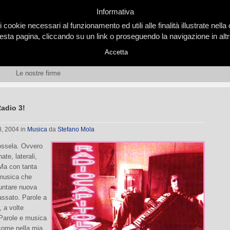
Informativa
i cookie necessari al funzionamento ed utili alle finalità illustrate nel
ta pagina, cliccando su un link o proseguendo la navigazione in altra
Accetta
Le nostre firme
Radio 3!
8, 2004
in
Musica
da
Stefano Mola
ossela. Ovvero
nate, laterali,
 Ma con tanta
 musica che
untare nuova
assato. Parole a
, a volte
 Parole e musica
 come nella mia