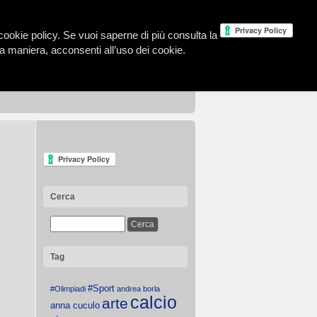
la cookie policy. Se vuoi saperne di più consulta la
 maniera, acconsenti all’uso dei cookie.
Cerca
Tag
#Sport
#Olimpiadi
andrea borla
calcio
arte
anna cuculo