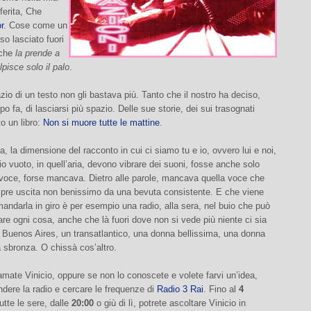
ferita, Che
r
. Cose come un
o lasciato fuori
 che
la prende a
lpisce solo il palo
.
zio di un testo non gli bastava più. Tanto che il nostro ha deciso,
o fa, di lasciarsi più spazio. Delle sue storie, dei sui trasognati
tto un libro:
Non si muore tutte le mattine
.
, la dimensione del racconto in cui ci siamo tu e io, ovvero lui e noi,
io vuoto, in quell’aria, devono vibrare dei suoni, fosse anche solo
 voce, forse mancava. Dietro alle parole, mancava quella voce che
re uscita non benissimo da una bevuta consistente. E che viene
andarla in giro è per esempio una radio, alla sera, nel buio che può
re ogni cosa, anche che là fuori dove non si vede più niente ci sia
o, Buenos Aires, un transatlantico, una donna bellissima, una donna
 sbronza. O chissà cos’altro.
amate Vinicio, oppure se non lo conoscete e volete farvi un’idea,
dere la radio e cercare le frequenze di
Radio 3 Rai
. Fino al
4
tutte le sere, dalle
20:00
o giù di lì, potrete ascoltare Vinicio in