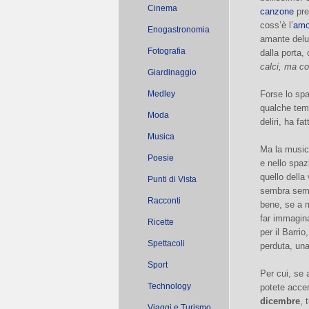
Cinema
canzone
pre
coss’è l’
amo
Enogastronomia
amante delus
Fotografia
dalla porta,
calci, ma co
Giardinaggio
Medley
Forse lo spa
qualche temp
Moda
deliri, ha fa
Musica
Ma la musica
Poesie
e nello spaz
quello della
Punti di Vista
sembra semp
Racconti
bene, se a m
far immagina
Ricette
per il Barri
Spettacoli
perduta, una
Sport
Per cui, se 
Technology
potete accen
dicembre
, 
Viaggi e Turismo