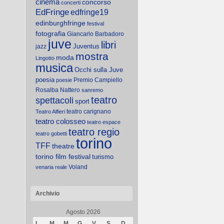
cinema
concorso
concerti
EdFringe
edfringe19
edinburghfringe
festival
fotografia
Giancarlo Barbadoro
juve
libri
Juventus
jazz
mostra
moda
Lingotto
musica
Occhi sulla Juve
poesia
Premio Campiello
poesie
Rosalba Nattero
sanremo
teatro
spettacoli
sport
teatro carignano
Teatro Alfieri
teatro colosseo
teatro espace
teatro regio
teatro gobetti
torino
TFF
theatre
torino film festival
turismo
Voland
venaria reale
Archivio
Agosto 2026
L
M
M
G
V
S
D