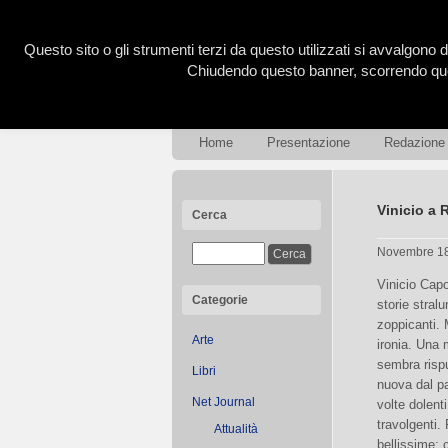
Questo sito o gli strumenti terzi da questo utilizzati si avvalgono d
Chiudendo questo banner, scorrendo ques
Home
Presentazione
Redazione
Vinicio a 
Cerca
Novembre 1
Vinicio Cap
Categorie
storie stralu
zoppicanti.
Arte
ironia. Una
sembra risp
Libri
nuova dal p
Net Journal
volte dolenti
travolgenti.
Attualità
bellissime: