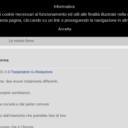
Informativa
i cookie necessari al funzionamento ed utili alle finalità illustrate nel
ta pagina, cliccando su un link o proseguendo la navigazione in altra
Accetta
Le nostre firme
onna
001
in
il Traspiratore
da
Redazione
: due esseri totalmente differenti,
 proprie sembianze,
lla società e dal parlar comune
i dall’interiorità che potrebbe fare di loro
essere che è l’Amore.