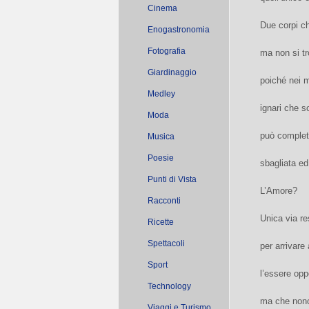
Cinema
Due corpi c
Enogastronomia
Fotografia
ma non si t
Giardinaggio
poiché nei m
Medley
ignari che s
Moda
può complet
Musica
Poesie
sbagliata ed
Punti di Vista
L’Amore?
Racconti
Unica via re
Ricette
Spettacoli
per arrivar
Sport
l’essere opp
Technology
ma che nonos
Viaggi e Turismo