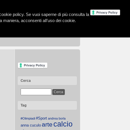
la cookie policy. Se vuoi saperne di più consulta la
 maniera, acconsenti all’uso dei cookie.
Cerca
Tag
#Sport
#Olimpiadi
andrea borla
calcio
arte
anna cuculo