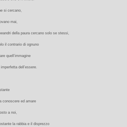
he si cercano,
rovano mai,
eandri della paura cercano solo se stessi,
olo il contrario di ognuno
are quell’immagine
 imperfetta dell’essere.
stante
e a conoscere ed amare
osto a noi,
tante la rabbia e il disprezzo