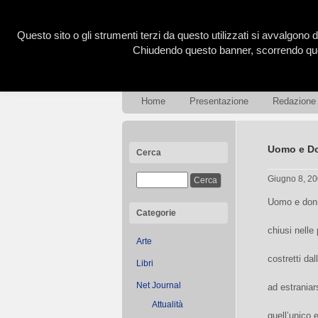
Questo sito o gli strumenti terzi da questo utilizzati si avvalgono d
Chiudendo questo banner, scorrendo ques
Home
Presentazione
Redazione
Uomo e D
Cerca
Giugno 8, 2
Uomo e donna
Categorie
chiusi nelle
Arte
costretti da
Libri
Net Journal
ad estraniars
Attualità
quell’unico 