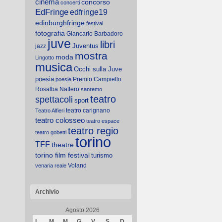
cinema
concorso
concerti
EdFringe
edfringe19
edinburghfringe
festival
fotografia
Giancarlo Barbadoro
juve
libri
Juventus
jazz
mostra
moda
Lingotto
musica
Occhi sulla Juve
poesia
Premio Campiello
poesie
Rosalba Nattero
sanremo
teatro
spettacoli
sport
teatro carignano
Teatro Alfieri
teatro colosseo
teatro espace
teatro regio
teatro gobetti
torino
TFF
theatre
torino film festival
turismo
Voland
venaria reale
Archivio
Agosto 2026
L
M
M
G
V
S
D