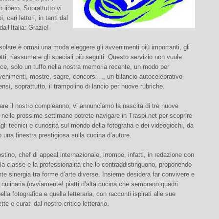
 libero. Soprattutto vi
i, cari lettori, in tanti dal
all’Italia: Grazie!
solare è ormai una moda eleggere gli avvenimenti più importanti, gli
letti, riassumere gli speciali più seguiti. Questo servizio non vuole
ce, solo un tuffo nella nostra memoria recente, un modo per
venimenti, mostre, sagre, concorsi…, un bilancio autocelebrativo
sì, soprattutto, il trampolino di lancio per nuove rubriche.
are il nostro compleanno, vi annunciamo la nascita di tre nuove
 nelle prossime settimane potrete navigare in Traspi.net per scoprire
agli tecnici e curiosità sul mondo della fotografia e dei videogiochi, da
 una finestra prestigiosa sulla cucina d’autore.
stino, chef di appeal internazionale, irrompe, infatti, in redazione con
 la classe e la professionalità che lo contraddistinguono, proponendo
te sinergia tra forme d’arte diverse. Insieme desidera far convivere e
rte culinaria (ovviamente! piatti d’alta cucina che sembrano quadri
ella fotografica e quella letteraria, con racconti ispirati alle sue
tte e curati dal nostro critico letterario.