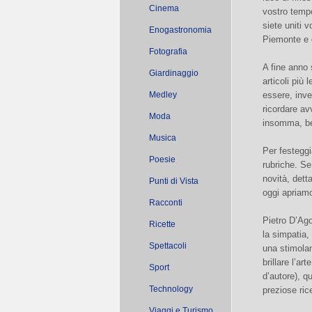
Cinema
vostro tempo
siete uniti vo
Enogastronomia
Piemonte e d
Fotografia
A fine anno 
Giardinaggio
articoli più 
Medley
essere, inve
ricordare av
Moda
insomma, ben
Musica
Per festeggi
Poesie
rubriche. Se
novità, dett
Punti di Vista
oggi apriamo
Racconti
Pietro D’Ago
Ricette
la simpatia,
Spettacoli
una stimolan
brillare l’a
Sport
d’autore), qu
Technology
preziose rice
Viaggi e Turismo