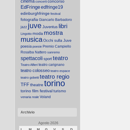
cinema
concorso
concerti
EdFringe
edfringe19
edinburghfringe
festival
fotografia
Giancarlo Barbadoro
juve
libri
Juventus
jazz
mostra
moda
Lingotto
musica
Occhi sulla Juve
poesia
Premio Campiello
poesie
Rosalba Nattero
sanremo
teatro
spettacoli
sport
teatro carignano
Teatro Alfieri
teatro colosseo
teatro espace
teatro regio
teatro gobetti
torino
TFF
theatre
torino film festival
turismo
Voland
venaria reale
Archivio
Agosto 2026
L
M
M
G
V
S
D