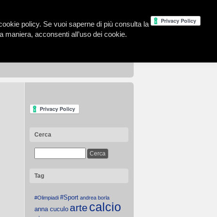
la cookie policy. Se vuoi saperne di più consulta la
 maniera, acconsenti all’uso dei cookie.
Cerca
Tag
#Sport
#Olimpiadi
andrea borla
calcio
arte
anna cuculo