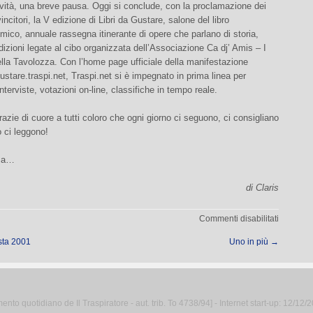
vità, una breve pausa. Oggi si conclude, con la proclamazione dei
vincitori, la V edizione di Libri da Gustare, salone del libro
ico, annuale rassegna itinerante di opere che parlano di storia,
adizioni legate al cibo organizzata dell’Associazione Ca dj’ Amis – I
ella Tavolozza. Con l’home page ufficiale della manifestazione
ustare.traspi.net, Traspi.net si è impegnato in prima linea per
nterviste, votazioni on-line, classifiche in tempo reale.
azie di cuore a tutti coloro che ogni giorno ci seguono, ci consigliano
o ci leggono!
ima…
di Claris
su
Commenti disabilitati
Un
ista 2001
Uno in più
→
anno
di
Traspi.ne
to quotidiano de Il Traspiratore - aut. trib. To 4738/94] - Internet start-up: 12/12/