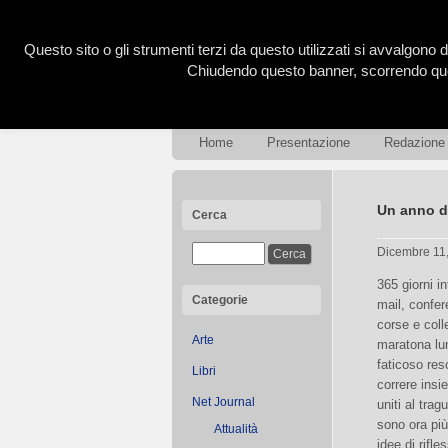
Questo sito o gli strumenti terzi da questo utilizzati si avvalgono d
Chiudendo questo banner, scorrendo ques
Home
Presentazione
Redazione
Un anno di
Cerca
Dicembre 11
365 giorni in
Categorie
mail, confer
corse e col
Arte
maratona lun
faticoso reso
Libri
correre insie
Net Journal
uniti al trag
sono ora più 
Attualità
idee di rifle