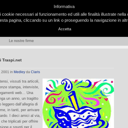
Informativa
i cookie necessari al funzionamento ed utili alle finalità illustrate nel
ta pagina, cliccando su un link o proseguendo la navigazione in altra
Accetta
Le nostre firme
 Traspi.net
, 2001
in
Medley
da
Claris
tensi, vissuti tra articoli,
enze stampa, interviste,
legamenti web… Una
ga un anno, un tragitto
 leggero dall’allegria di
me, in tanti, per arrivare
uardo. I dieci amici al via,
che triplicati per offrire
ssione e spunti per il