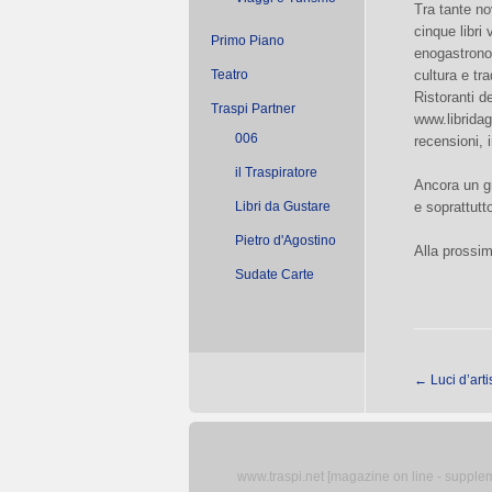
Tra tante no
cinque libri 
Primo Piano
enogastronom
Teatro
cultura e tr
Ristoranti d
Traspi Partner
www.libridag
006
recensioni, i
il Traspiratore
Ancora un gr
Libri da Gustare
e soprattutt
Pietro d'Agostino
Alla pross
Sudate Carte
←
Luci d’art
www.traspi.net [magazine on line - supplemen