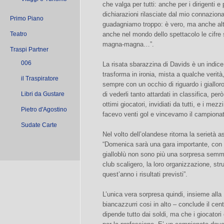
che valga per tutti: anche per i dirigenti e 
dichiarazioni rilasciate dal mio connaziona
Primo Piano
guadagniamo troppo: è vero, ma anche alt
Teatro
anche nel mondo dello spettacolo le cifre s
magna-magna…”.
Traspi Partner
006
La risata sbarazzina di Davids è un indic
trasforma in ironia, mista a qualche verit
il Traspiratore
sempre con un occhio di riguardo i giallo
Libri da Gustare
di vederli tanto attardati in classifica, p
ottimi giocatori, invidiati da tutti, e i mez
Pietro d'Agostino
facevo venti gol e vincevamo il campionat
Sudate Carte
Nel volto dell’olandese ritorna la serietà 
“Domenica sarà una gara importante, con d
gialloblù non sono più una sorpresa semma
club scaligero, la loro organizzazione, str
quest’anno i risultati previsti”.
L’unica vera sorpresa quindi, insieme alla
biancazzurri cosi in alto – conclude il ce
dipende tutto dai soldi, ma che i giocatori