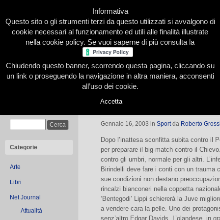
Informativa
Questo sito o gli strumenti terzi da questo utilizzati si avvalgono di
cookie necessari al funzionamento ed utili alle finalità illustrate
nella cookie policy. Se vuoi saperne di più consulta la
Chiudendo questo banner, scorrendo questa pagina, cliccando su
Home
Presentazione
Redazione
Le nostre firme
un link o proseguendo la navigazione in altra maniera, acconsenti
all’uso dei cookie.
Accetta
Un ‘pitbull’ senza museruola
Cerca
Gennaio 16, 2003
in
Sport
da
Roberto Gross
Dopo l’inattesa sconfitta subita contro il P
Categorie
per preparare il big-match contro il Chiev
contro gli umbri, normale per gli altri. L’i
Arte
Birindelli deve fare i conti con un trauma 
sue condizioni non destano preoccupazione
Libri
rincalzi bianconeri nella coppetta nazional
Net Journal
‘Bentegodi’ Lippi schiererà la Juve migliore
a vendere cara la pelle. Uno dei protagonis
Attualità
senz’altro Edgar Davids. L’olandese, in gran