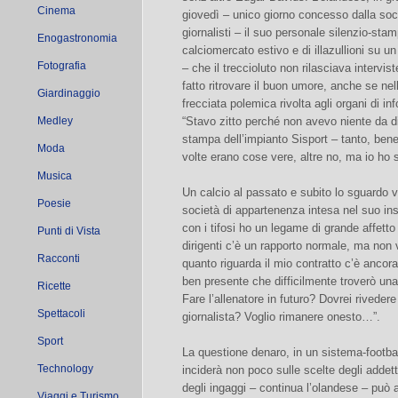
Cinema
giovedì – unico giorno concesso dalla socie
giornalisti – il suo personale silenzio-stam
Enogastronomia
calciomercato estivo e di illazullioni su u
Fotografia
– che il treccioluto non rilasciava intervis
fatto ritrovare il buon umore, anche se nel
Giardinaggio
frecciata polemica rivolta agli organi di in
Medley
“Stavo zitto perché non avevo niente da di
stampa dell’impianto Sisport – tanto, bene
Moda
volte erano cose vere, altre no, ma io ho
Musica
Un calcio al passato e subito lo sguardo vo
Poesie
società di appartenenza intesa nel suo in
con i tifosi ho un legame di grande affett
Punti di Vista
dirigenti c’è un rapporto normale, ma non 
Racconti
quanto riguarda il mio contratto c’è anco
ben presente che difficilmente troverò un
Ricette
Fare l’allenatore in futuro? Dovrei riveder
Spettacoli
giornalista? Voglio rimanere onesto…”.
Sport
La questione denaro, in un sistema-footbal
Technology
inciderà non poco sulle scelte degli addetti 
degli ingaggi – continua l’olandese – può
Viaggi e Turismo