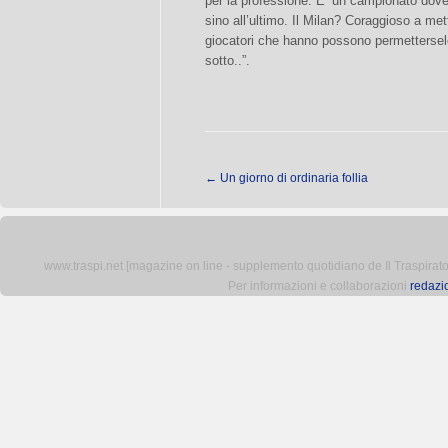
per la professione. E’ un campionato dov
sino all’ultimo. Il Milan? Coraggioso a met
giocatori che hanno possono permetterselo
sotto..”.
←
Un giorno di ordinaria follia
www.traspi.net [magazine on line - supplemento quotidiano de Il Traspiratore 
Per informazioni e collaborazioni
redazi